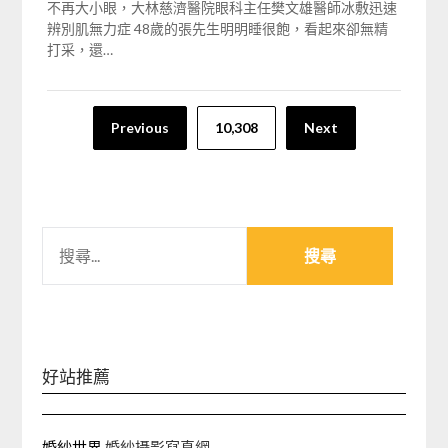
不再大小眼，大林慈濟醫院眼科主任樊文雄醫師冰敷迅速
辨別肌無力症 48歲的張先生明明睡很飽，看起來卻無精
打采，還…
文
Previous
10,308
Next
章
分
頁
搜
尋
關
鍵
字:
好站推薦
婚紗世界
婚紗攝影寫真網