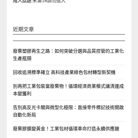
成人話題
未滿18請勿進入
近期文章
廢棄塑膠再生之路：如何突破分選與品質控管的工業化
生產瓶頸
回收追溯標準確立 高科技產業綠色包材轉型新契機
別再把工業包裝當廢棄物！循環經濟商業模式讓清運成
本變獲利
告別高反光卡關與微型化極限：直接零件標記技術開啟
自動化新局
廢棄膠膜變黃金！工業包材循環革命打造永續供應鏈