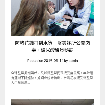
防堵花錢打到水貨 醫美診所公開肉
毒、玻尿酸驗貨秘訣
Posted on
2019-05-14
by
admin
全球整型風潮興起，又以微整型民眾接受度最高，年齡層
有逐漸下降趨勢，據調查統計指出，台灣初次接受微整型
人口年齡層…