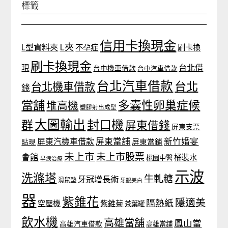
標籤
信用卡換現金
L夾
L型資料夾
不孕症
刷卡換
刷卡換現金
台北借
現
台中機車借款
台中汽車借款
台北汽車借款
台北
台北機車借款
錢
當舖
多囊性卵巢症候
堆高機
塑膠射出成型
大圖輸出
封口機
群
屏東借錢
屏東支票
屏東當舖
新竹婚宴
屏東汽機車借款
貼現
屏東當鋪
未上市
未上市股票
會館
桶裝水
桃園中醫
早洩治療
示波
洗滌塔
牛軋糖
牙冠增長術
滑鼠墊
牙齦美白
器
紫錐花
隱適美
隔熱紙
空壓機
紫錐菊
茶葉罐
飲水機
高雄當舖
鳳山當
高雄汽車借款
高雄當鋪