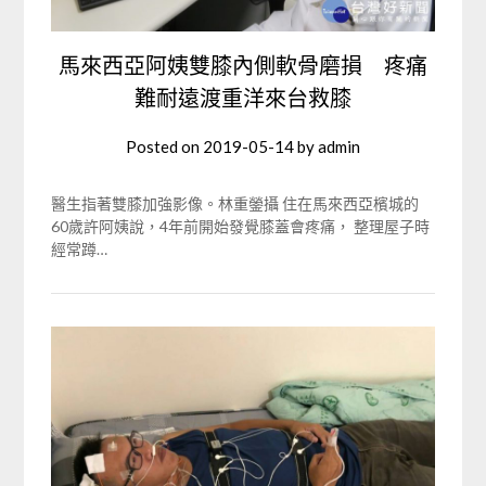
馬來西亞阿姨雙膝內側軟骨磨損 疼痛
難耐遠渡重洋來台救膝
Posted on
2019-05-14
by
admin
醫生指著雙膝加強影像。林重鎣攝 住在馬來西亞檳城的
60歲許阿姨說，4年前開始發覺膝蓋會疼痛， 整理屋子時
經常蹲…