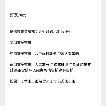
好友推薦
刷卡換現金請找：
夏小姐
錢小姐
馬小姐
北部當舖推薦：
中部當舖推薦：
台中永利當舖
中壢大眾當舖
南部當舖推薦：
大眾當舖
全聯當舖
新光長虹
勝揚當
舖
高董當舖
中天融資
格尚當舖
高進當舖
股票：
上舜未上市
福臨未上市
百鴻未上市