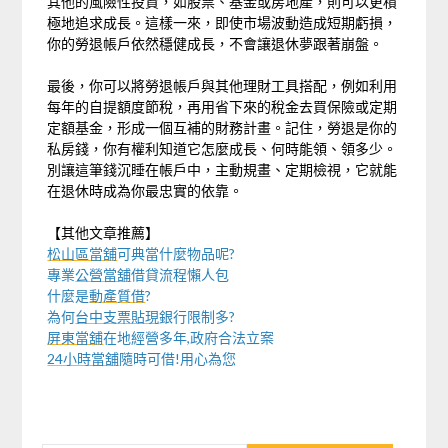
其他的風險性投資，如股票、基金或房地產，則可以更積
極地追求成長。這樣一來，即使市場波動造成短期虧損，
你的勞退帳戶依然穩健成長，不會讓退休夢跟著崩盤。
最後，你可以將勞退帳戶與其他理財工具搭配，例如利用
每年的自提額度節稅，再用省下來的稅金去買保險或定期
定額基金，形成一個互補的財務計畫。記住，勞退是你的
私房錢，你有權利知道它怎麼成長、何時能領、領多少。
別讓這筆錢沉睡在帳戶中，主動規畫、定期檢視，它就能
在退休時成為你最忠實的依靠。
【其他文章推薦】
松山區當舖
可典當什麼物品呢?
專業
公營當舖
借貸流程懶人包
什麼是
動產質借
?
為何
台中支票貼現
銀行限制多?
屏東當舖
在地經營多年,政府合法立案
24小時當舖
隨時可借!用心為您