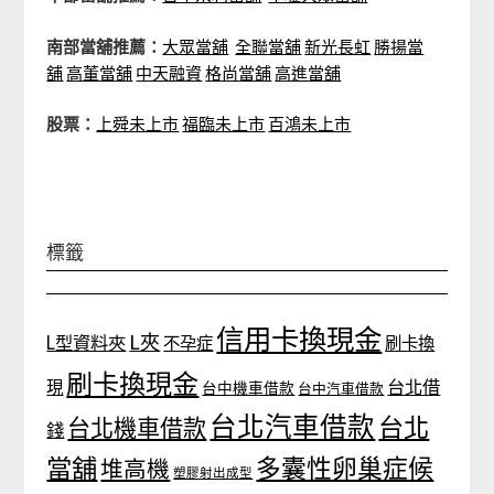
南部當舖推薦：
大眾當舖
全聯當舖
新光長虹
勝揚當
舖
高董當舖
中天融資
格尚當舖
高進當舖
股票：
上舜未上市
福臨未上市
百鴻未上市
標籤
信用卡換現金
L夾
L型資料夾
不孕症
刷卡換
刷卡換現金
台北借
現
台中機車借款
台中汽車借款
台北汽車借款
台北
台北機車借款
錢
當舖
多囊性卵巢症候
堆高機
塑膠射出成型