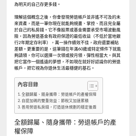
為明天的自己存更多錢。
理解這個概念之後，你會發現勞退帳戶並非遙不可及的未
來資產，而是一筆你現在就能夠規畫、掌控、而且完全屬
於自己的私房錢。它不像股票或基金需要承受市場波動風
險，因為勞退基金有政府保證的最低收益（不低於當地銀
行2年期定存利率），萬一操作績效不佳，政府還要補貼
差額。更重要的是，這筆錢在年滿60歲或特定條件下就能
夠請領，你可以選擇一次領或按月領，彈性相當大。與其
把它當作一個遙遠的夢想，不如現在就好好認識你的勞退
帳戶，把它視為你退休生活最穩健的基石。
內容目錄
全額歸屬、隨身攜帶：勞退帳戶的產權保障
自提加碼的雙重效益：節稅又加速累積
善用勞退私房錢，打造退休規劃的穩定後盾
全額歸屬、隨身攜帶：勞退帳戶的產
權保障