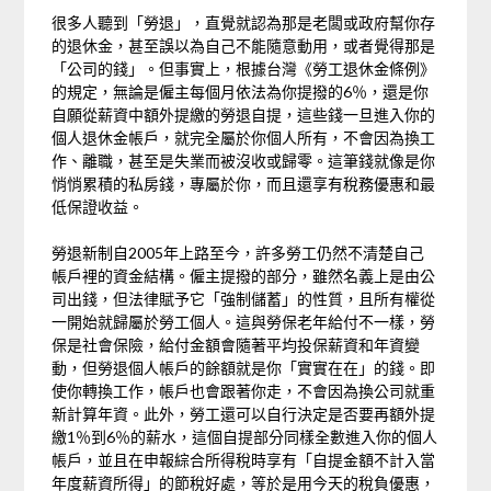
很多人聽到「勞退」，直覺就認為那是老闆或政府幫你存
的退休金，甚至誤以為自己不能隨意動用，或者覺得那是
「公司的錢」。但事實上，根據台灣《勞工退休金條例》
的規定，無論是僱主每個月依法為你提撥的6％，還是你
自願從薪資中額外提繳的勞退自提，這些錢一旦進入你的
個人退休金帳戶，就完全屬於你個人所有，不會因為換工
作、離職，甚至是失業而被沒收或歸零。這筆錢就像是你
悄悄累積的私房錢，專屬於你，而且還享有稅務優惠和最
低保證收益。
勞退新制自2005年上路至今，許多勞工仍然不清楚自己
帳戶裡的資金結構。僱主提撥的部分，雖然名義上是由公
司出錢，但法律賦予它「強制儲蓄」的性質，且所有權從
一開始就歸屬於勞工個人。這與勞保老年給付不一樣，勞
保是社會保險，給付金額會隨著平均投保薪資和年資變
動，但勞退個人帳戶的餘額就是你「實實在在」的錢。即
使你轉換工作，帳戶也會跟著你走，不會因為換公司就重
新計算年資。此外，勞工還可以自行決定是否要再額外提
繳1％到6％的薪水，這個自提部分同樣全數進入你的個人
帳戶，並且在申報綜合所得稅時享有「自提金額不計入當
年度薪資所得」的節稅好處，等於是用今天的稅負優惠，