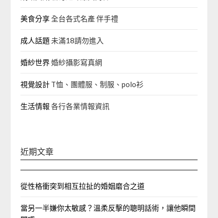
美食分享
全台各式名產 伴手禮
成人話題
未滿18請勿進入
婚紗世界
婚紗攝影寫真網
視覺設計
T恤、團體服、制服、polo衫
生活情報
各行各業情報資訊
近期文章
從性格衝突到相互拉扯的婚姻磨合之道
當另一半嫌你太敏感？溫柔反擊的聰明話術，讓他瞬間