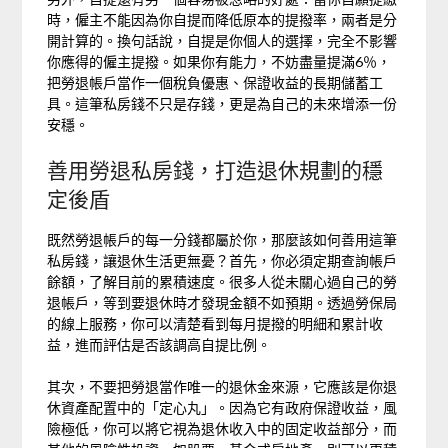
時，僱主不能因為你自提而降低原本的提撥率，兩者是分
開計算的。換句話說，自提是你個人的選擇，完全不影響
你應得的僱主提撥。如果你有能力，不妨盡量提滿6％，
把勞退帳戶當作一個稅負優惠、保證收益的長期儲蓄工
具。這筆私房錢不只是存錢，更是為自己的未來增添一份
安穩。
善用勞退私房錢，打造退休規劃的穩
定後盾
既然勞退帳戶的每一分錢都屬於你，那麼該如何善用這筆
私房錢，讓退休生活更無憂？首先，你必須定期查詢帳戶
餘額，了解目前的累積速度。很多人從未關心過自己的勞
退帳戶，等到要退休時才發現金額不如預期。透過勞保局
的線上服務，你可以清楚看到每月提撥的明細和累計收
益，進而評估是否該調高自提比例。
其次，不要把勞退當作唯一的退休金來源，它應該是你退
休資產配置中的「定心丸」。因為它有政府保證收益，風
險極低，你可以將它視為退休收入中的固定收益部分，而