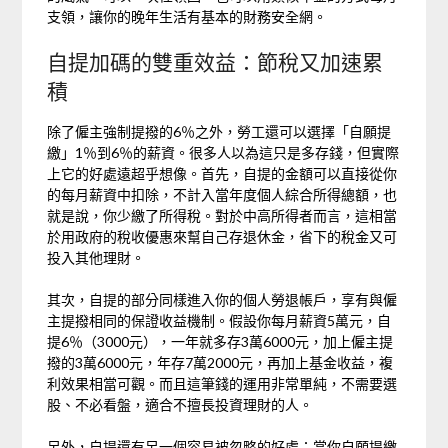
支領，讓你的晚年生活有基本的財務安全網。
自提加碼的雙重效益：節稅又加速累
積
除了僱主強制提撥的6％之外，勞工還可以選擇「自願提
繳」1％到6％的薪資。很多人以為這只是多存錢，但實際
上它的好處遠超乎想像。首先，自提的金額可以直接從你
的每月薪資中扣除，不計入當年度個人綜合所得總額，也
就是說，你少繳了所得稅。對於中高所得者而言，這相當
於用政府的稅收優惠來幫自己存退休金，省下的稅金又可
投入其他理財。
其次，自提的部分同樣進入你的個人勞退帳戶，享有與僱
主提撥相同的保證收益機制。假設你每月薪資5萬元，自
提6％（3000元），一年就多存3萬6000元，加上僱主提
撥的3萬6000元，年存7萬2000元，再加上基金收益，複
利效果相當可觀。而且這筆錢的運用非常單純，不需要選
股、不必看盤，適合不擅長投資理財的人。
另外，自提還有另一個容易被忽略的好處：當你自願提繳