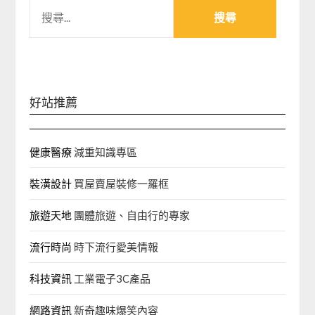
搜
尋
關
鍵
字:
好站推薦
健康醫療
減重知識專區
裝潢設計
買屋賣屋裝修一羅框
旅遊天地
團體旅遊、自由行的專家‎
流行時尚
時下流行愛美情報
科技資訊
工業電子3C產品
網路資訊
新奇趣味爆笑內容