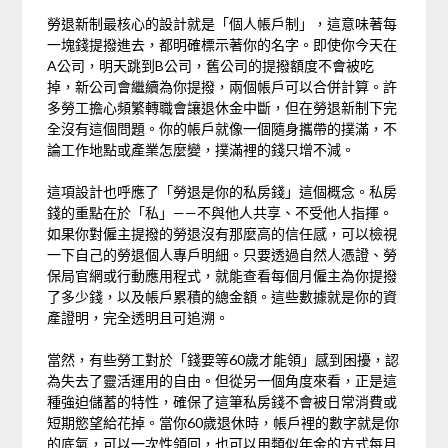
勞退新制最核心的設計就是「個人帳戶制」，這意味著每
一塊錢提撥進去，都明確標示著你的名字。即使你今天在
A公司，明天跳到B公司，舊公司的提撥額度不會被吃
掉，新公司會繼續為你提撥，兩個帳戶可以合併計算。許
多勞工擔心頻繁轉職會讓退休金中斷，但在勞退新制下完
全沒有這個問題。你的帳戶就像一個隨身攜帶的撲滿，不
論工作地點或產業怎麼變，撲滿裡的錢只增不減。
這項設計也呼應了「勞退是你的私房錢」這個概念。私房
錢的重點在於「私」——不與他人共享、不受他人指揮。
如果你對僱主提撥的勞退沒有那麼高的信任感，可以檢視
一下自己的勞退個人專戶明細。只要透過自然人憑證、勞
保局官網或行動應用程式，就能查看每個月僱主為你提撥
了多少錢，以及帳戶累積的總金額。這些數據就是你的資
產證明，完全透明且可追溯。
當然，有些勞工對於「錢要等60歲才能領」感到困擾，認
為失去了靈活運用的自由。但從另一個角度來看，正是這
種強迫儲蓄的特性，確保了這筆私房錢不會被日常消費或
短期慾望給花掉。當你60歲退休時，帳戶裡的數字就是你
的底氣，可以一次性領回，也可以用類似年金的方式每月