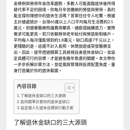
金條例與勞保年金改革趨勢，多數人可能面臨退休後所得
替代率不足的困境。你每月辛苦繳納的勞退與勞保，真的
能支撐你理想中的退休生活嗎？答案往往令人吃驚。根據
主計總處統計，台灣65歲以上人口平均每月生活費約2.5
萬元，但隨著醫療照護費用攀高、通膨侵蝕購買力，實際
需求可能更高。若只依賴勞保老年給付與勞退新制帳戶，
平均每人每月僅能領到約1.8萬元，缺口高達7千元以上。
更殘酷的是，這還不計入長照、休閒旅遊或突發醫療支
出。因此，提早透過精算工具檢視自身退休金缺口，並設
定具體可行的目標，才是避免晚年焦慮的關鍵。本文帶你
一步步拆解計算方法，並從風險管理與投資配置角度，量
身打造屬於你的退休藍圖。
內容目錄
了解退休金缺口的三大源頭
如何精準計算你的退休金缺口
設定個人化退休目標與行動方案
了解退休金缺口的三大源頭