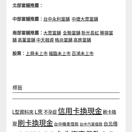
北部當舖推薦：
中部當舖推薦：
台中永利當舖
中壢大眾當舖
南部當舖推薦：
大眾當舖
全聯當舖
新光長虹
勝揚當
舖
高董當舖
中天融資
格尚當舖
高進當舖
股票：
上舜未上市
福臨未上市
百鴻未上市
標籤
信用卡換現金
L夾
L型資料夾
不孕症
刷卡換
刷卡換現金
台北借
現
台中機車借款
台中汽車借款