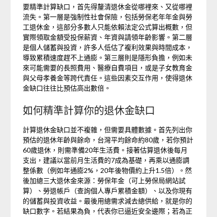
要精準計算缺口，首先得釐清退休金從哪裡來、又從哪裡
流失。第一層是強制性社會保險，包括勞保老年年金與勞
工退休金，這部分多數人只能依賴法定公式算出概數，但
實際領取金額受投保薪資、年資與請領年齡影響。第二層
是個人儲蓄與投資，許多人低估了複利效果與時間成本，
導致累積速度趕不上通膨。第三層則是隱形負擔，例如未
來可能需要的長照費用、醫療自費項目，或是子女教育金
與父母孝養金等跨代責任。這些因素交互作用，使得退休
金缺口往往比預估高出數倍。
如何精準計算你的退休金缺口
計算退休金缺口並不複雜，但需要具體數據。首先列出你
預估的退休年齡與餘命，台灣平均餘命約80歲，若你預計
60歲退休，則需準備20年生活費。接著估算退休後每月
支出，建議以當前月生活費的7成為基礎，再乘以通膨調
整係數（例如年通膨2%，20年後物價約上升1.5倍）。然
後加總三大退休金來源：勞保年金（可上勞保局網站試
算）、勞退帳戶（查詢個人專戶累積金額）、以及你現有
的儲蓄與投資收益。最後用總需求減去總供給，就是你的
缺口數字。若結果為負，代表你已逼近安全邊際；若為正