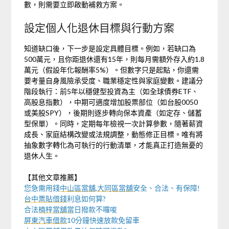
數，則需要立即啟動補救方案。
設定個人化退休目標與行動方案
知道缺口後，下一步是設定具體目標。例如，若缺口為
500萬元，且你距退休還有15年，則每月需額外存入約1.8
萬元（假設年化報酬率5%）。但數字只是起點，你還需
要考量自身風險承受度、職業穩定性與家庭變數。建議分
階段執行：前5年以穩健型投資為主（如全球債券ETF、
高股息指數），中期可適度增加股票部位（如台股0050
或美股SPY），後期則逐步轉向保本資產（如定存、儲蓄
型保單）。同時，定期每年檢視一次計算參數，隨著薪資
成長、家庭結構改變或法規調整，動態修正目標。唯有將
抽象數字轉化為可執行的行動清單，才能真正打造無憂的
退休人生。
【其他文章推薦】
您急需用錢
中山區當舖
,
大同區當舖
安全、合法、有保障!
台中票貼借錢
利息如何算?
合法
楠梓當舖當
日撥款不囉唆
屏東汽車借款
10分鐘快速放款免留車