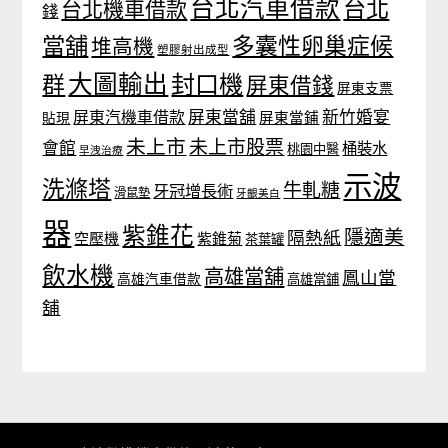
台北汽車借款
台北
台北機車借款
錢
當舖
多囊性卵巢症候
堆高機
塑膠射出成型
大圖輸出
封口機
群
屏東借錢
屏東支票
屏東當舖
新竹婚宴
屏東汽機車借款
貼現
屏東當鋪
未上市
未上市股票
會館
桶裝水
桃園中醫
早洩治療
示波
洗滌塔
牛軋糖
牙冠增長術
滑鼠墊
牙齦美白
器
紫錐花
隱適美
隔熱紙
空壓機
紫錐菊
茶葉罐
飲水機
高雄當舖
鳳山當
高雄汽車借款
高雄當鋪
舖