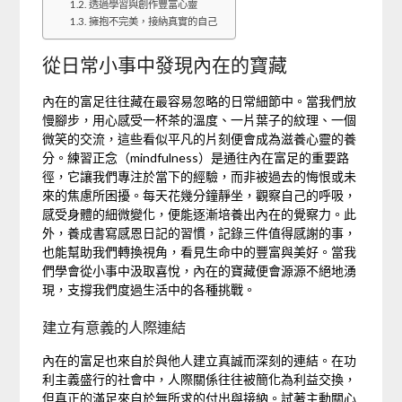
透過學習與創作豐富心靈
擁抱不完美，接納真實的自己
從日常小事中發現內在的寶藏
內在的富足往往藏在最容易忽略的日常細節中。當我們放
慢腳步，用心感受一杯茶的溫度、一片葉子的紋理、一個
微笑的交流，這些看似平凡的片刻便會成為滋養心靈的養
分。練習正念（mindfulness）是通往內在富足的重要路
徑，它讓我們專注於當下的經驗，而非被過去的悔恨或未
來的焦慮所困擾。每天花幾分鐘靜坐，觀察自己的呼吸，
感受身體的細微變化，便能逐漸培養出內在的覺察力。此
外，養成書寫感恩日記的習慣，記錄三件值得感謝的事，
也能幫助我們轉換視角，看見生命中的豐富與美好。當我
們學會從小事中汲取喜悅，內在的寶藏便會源源不絕地湧
現，支撐我們度過生活中的各種挑戰。
建立有意義的人際連結
內在的富足也來自於與他人建立真誠而深刻的連結。在功
利主義盛行的社會中，人際關係往往被簡化為利益交換，
但真正的滿足來自於無所求的付出與接納。試著主動關心