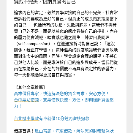
擁抱不完美，接納真實的自己
追求內在的富足，必然要學習接納自己的不完美。社會常
告訴我們要成為更好的自己，但真正的成長始於接納當下
的自己——包括所有的缺點、失敗與脆弱。當我們不再苛
責自己的不足，而是以慈悲的態度看待自己的掙扎，內在
的壓力便會減輕，踏實感也隨之而生。練習自我同理
（self-compassion），在遭遇挫折時對自己說：「這沒
關係，我正在學習。」這種溫柔的態度能讓我們更勇敢地
面對生命中的風雨。同時，學會設定合理的期望，不將自
己與他人比較，而是專注於自己的進步與成長。當我們從
內在接納自己，外在的評價便不再具有決定性的影響力，
每一天都能活得更加自在與踏實。
【其他文章推薦】
高雄借貸
專家，快速解決您的資金需求，安心方便！
台中票貼借錢
，支票借款快速、方便，即刻緩解資金壓
力！
台北機車借款
有車就借10分鐘內審核撥款
借錢首選！
鳳山當舖
、汽車借款，解決您的財務緊急狀