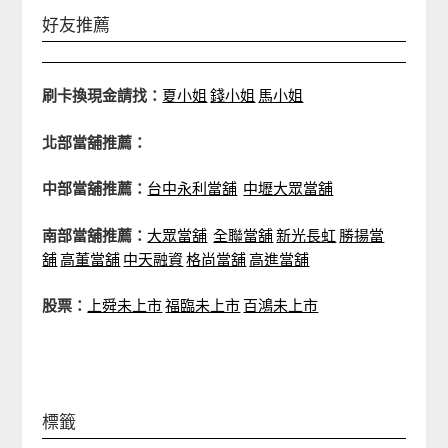
好友推薦
刷卡換現金請找：
夏小姐
錢小姐
馬小姐
北部當舖推薦：
中部當舖推薦：
台中永利當舖
中壢大眾當舖
南部當舖推薦：
大眾當舖
全聯當舖
新光長虹
勝揚當
舖
高董當舖
中天融資
格尚當舖
高進當舖
股票：
上舜未上市
福臨未上市
百鴻未上市
標籤