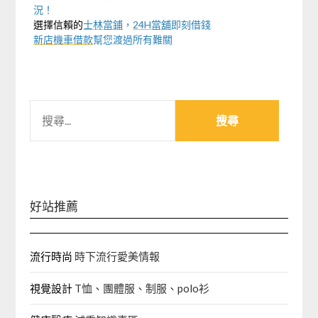
況！
選擇信賴的
士林當鋪
，
24H當舖
即刻借錢
新店機車借款
幫您渡過所有難關
搜
尋
關
鍵
字:
好站推薦
流行時尚
時下流行愛美情報
視覺設計
T恤、團體服、制服、polo衫