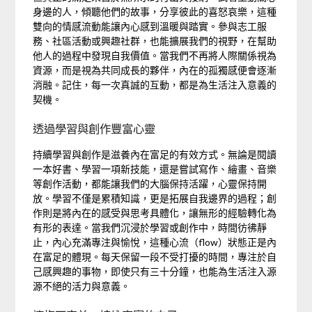
身邊的人，傾聽他們的故事，分享彼此的喜怒哀樂，這種
雙向的情感流動能讓內心感到溫暖與踏實。參與志工服
務、社區活動或興趣社群，也能擴展我們的視野，在幫助
他人的過程中發現自我價值。當我們不再將人際關係視為
資源，而是視為共同成長的夥伴，內在的孤獨感便會逐漸
消融。記住，每一次真誠的互動，都是為生活注入意義的
契機。
透過學習與創作豐富心靈
持續學習與創作是滋養內在富足的有效方式。無論是閱讀
一本好書、學習一項新技能，還是嘗試寫作、繪畫、音樂
等創作活動，都能讓我們的大腦保持活躍，心靈保持開
放。學習不僅是累積知識，更是拓展自我邊界的過程；創
作則是將內在的感受與思考具體化，讓無形的經驗轉化為
有形的表達。當我們沉浸於學習或創作中，時間彷彿靜
止，內心充滿專注與愉悅，這種心流（flow）狀態正是內
在富足的體現。每天保留一段不受打擾的時間，專注於自
己感興趣的事物，即使只有三十分鐘，也能為生活注入源
源不絕的活力與意義。