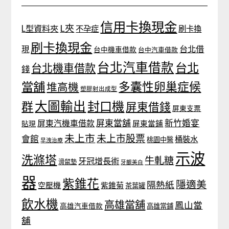
信用卡換現金
L夾
L型資料夾
不孕症
刷卡換
刷卡換現金
台北借
現
台中機車借款
台中汽車借款
台北汽車借款
台北
台北機車借款
錢
當舖
多囊性卵巢症候
堆高機
塑膠射出成型
大圖輸出
封口機
群
屏東借錢
屏東支票
屏東當舖
新竹婚宴
屏東汽機車借款
貼現
屏東當鋪
未上市
未上市股票
會館
桶裝水
桃園中醫
早洩治療
示波
洗滌塔
牛軋糖
牙冠增長術
滑鼠墊
牙齦美白
器
紫錐花
隱適美
隔熱紙
空壓機
紫錐菊
茶葉罐
飲水機
高雄當舖
鳳山當
高雄汽車借款
高雄當鋪
舖