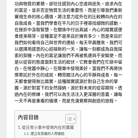
功與物質的累積，卻往往感到內心空虛與迷失。追求內在
的富足，並非否定物質生活的重要性，而是引導我們重新
審視生命的核心價值，將注意力從外在的比較轉向內在的
自我成長。當我們學會在平凡的日子裡尋找細微的感動，
在挫折中汲取智慧，在關係中付出真誠，內心的踏實感便
會逐漸萌芽。這種富足不是來自於擁有多少，而是來自於
我們如何看待自己與世界的連結。每天早晨醒來，我們可
以選擇用感恩的心迎接新的一天，讓每一刻都成為自我探
索的契機。內在的富足讓我們不再被焦慮與不安驅使，而
是以從容的態度面對生活的起伏。它教會我們在忙碌中留
白，在喧囂中靜心，在簡單中發現美好。當我們不再將快
樂寄託於外在的成就，轉而關注內心的平靜與成長，每一
天都會變得無比踏實。這種踏實感源於對自己生命的掌
握，源於對當下的全然接納，源於對未來的從容期待。透
過內在的修練，我們可以為生活注入更深層的意義，讓每
一天不再是重複的循環，而是充滿覺察與創造的旅程。
內容目錄
從日常小事中發現內在的寶藏
建立有意義的人際連結