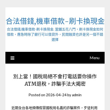
Skip
to
content
合法借錢,機車借款-刷卡換現金
合法借錢,機車借款-刷卡換現金. 當舖五花八門，刷卡換現金如何
借款，應急時除了銀行可以借貸外，民間融資也許是另一個不錯
選擇
Menu
別上當！國稅局絕不會打電話要你操作
ATM退稅，詐騙手法大揭密
Posted on
2026-04-24
by
admin
近期全台各地頻傳假冒國稅局名義的詐騙案件，歹徒利用