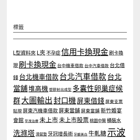
標籤
信用卡換現金
L夾
L型資料夾
不孕症
刷卡換
刷卡換現金
台北借
現
台中機車借款
台中汽車借款
台北汽車借款
台北
台北機車借款
錢
當舖
多囊性卵巢症候
堆高機
塑膠射出成型
大圖輸出
封口機
群
屏東借錢
屏東支票
屏東當舖
新竹婚宴
屏東汽機車借款
貼現
屏東當鋪
未上市
未上市股票
會館
桶裝水
桃園中醫
早洩治療
示波
洗滌塔
牛軋糖
牙冠增長術
滑鼠墊
牙齦美白