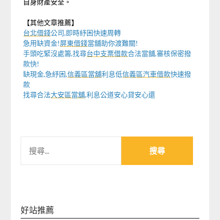
自身財產安全。
【其他文章推薦】
台北借錢
公司,即時紓困快速周轉
急用缺資金!
屏東借錢
當舖助你渡難關!
手頭吃緊沒處籌,找尋
台中支票借款
合法當舖,審核保密撥
款快!
缺現金,急紓困,
信義區當舖
利息低
信義區汽車借款
快速撥
款
找尋合法
大安區當舖
,利息公道安心貸安心還
搜
尋
關
鍵
字:
好站推薦