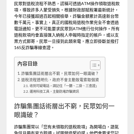
民眾對退稅流程不熟悉，謊稱可透過ATM操作領取退稅款
項，導致許多人蒙受損失。根據財政部賦稅署最新統計，
今年已接獲超過百起相關檢舉，詐騙金額累計高達新台幣
數千萬元。事實上，真正的國稅局退稅作業完全不會透過
電話通知，更不可能要求民眾到ATM進行任何操作。所有
退稅款項均會直接匯入納稅人申報時指定的帳戶，或以支
票方式郵寄，民眾一旦接到此類來電，應立即掛斷並撥打
165反詐騙專線查證。
內容目錄
詐騙集團話術層出不窮，民眾如何一眼識破？
退稅流程透明化，政府不會主動致電索取個資
收到可疑電話，請記住「一聽、二掛、三查證」
運用科技工具，主動防堵詐騙資訊
詐騙集團話術層出不窮，民眾如何一
眼識破？
詐騙集團常以「您有未領取的退稅款項」為開場白，語氣
急促且帶有官方腔調，試圖營造緊迫感。他們會要求您記