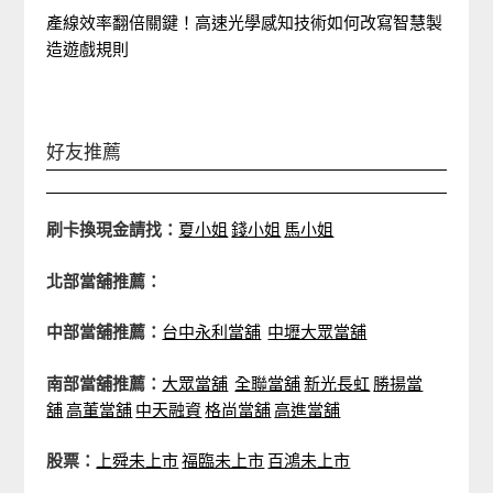
產線效率翻倍關鍵！高速光學感知技術如何改寫智慧製
造遊戲規則
好友推薦
刷卡換現金請找：
夏小姐
錢小姐
馬小姐
北部當舖推薦：
中部當舖推薦：
台中永利當舖
中壢大眾當舖
南部當舖推薦：
大眾當舖
全聯當舖
新光長虹
勝揚當
舖
高董當舖
中天融資
格尚當舖
高進當舖
股票：
上舜未上市
福臨未上市
百鴻未上市