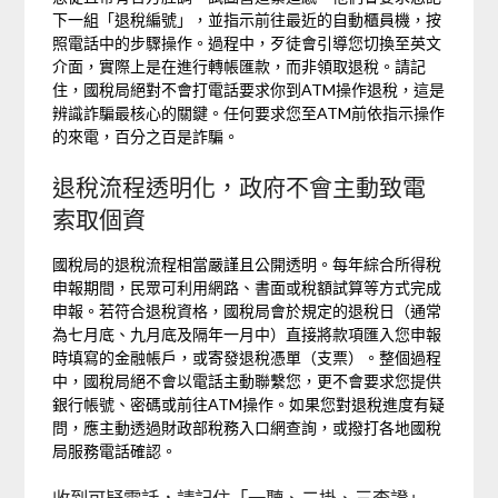
下一組「退稅編號」，並指示前往最近的自動櫃員機，按
照電話中的步驟操作。過程中，歹徒會引導您切換至英文
介面，實際上是在進行轉帳匯款，而非領取退稅。請記
住，國稅局絕對不會打電話要求你到ATM操作退稅，這是
辨識詐騙最核心的關鍵。任何要求您至ATM前依指示操作
的來電，百分之百是詐騙。
退稅流程透明化，政府不會主動致電
索取個資
國稅局的退稅流程相當嚴謹且公開透明。每年綜合所得稅
申報期間，民眾可利用網路、書面或稅額試算等方式完成
申報。若符合退稅資格，國稅局會於規定的退稅日（通常
為七月底、九月底及隔年一月中）直接將款項匯入您申報
時填寫的金融帳戶，或寄發退稅憑單（支票）。整個過程
中，國稅局絕不會以電話主動聯繫您，更不會要求您提供
銀行帳號、密碼或前往ATM操作。如果您對退稅進度有疑
問，應主動透過財政部稅務入口網查詢，或撥打各地國稅
局服務電話確認。