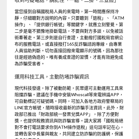
收到可疑電話，請記住「一聽、二掛、三查證」
當您接到自稱國稅局人員的來電時，第一時間應保持冷
靜，仔細聽對方說明的內容。只要聽到「退稅」、「ATM
操作」、「提供銀行帳號」等關鍵字，就應立刻警覺。第
二步是毫不猶豫地掛斷電話，不要與對方多談，以免被話
術牽著走。第三步則是自行查證，主動撥打國稅局官網公
布的服務電話，或直接撥打165反詐騙諮詢專線，由專業
人員協助判斷。切勿直接回撥來電顯示的號碼，因為那往
往是經過偽造的。唯有養成查證的習慣，才能有效避免成
為詐騙受害者。
運用科技工具，主動防堵詐騙資訊
現代科技發達，除了被動防範，民眾還可主動運用工具來
阻擋詐騙。建議在手機中安裝Whoscall等來電辨識APP，
可自動標記可疑號碼。同時，可加入各地方政府警察局的
LINE官方帳號，隨時接收最新的詐騙手法資訊。此外，財
政部已推出「財政部統一發票兌獎APP」，除了方便對
獎，也提供稅務資訊與防詐騙宣導。請大家將「國稅局絕
對不會打電話要求你到ATM操作退稅」這句話牢記在心，
並轉告家中長輩與親友，共同建立防詐騙的防護網，保護