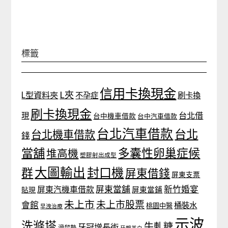
標籤
信用卡換現金
L夾
L型資料夾
不孕症
刷卡換
刷卡換現金
台北借
現
台中機車借款
台中汽車借款
台北汽車借款
台北
台北機車借款
錢
當舖
多囊性卵巢症候
堆高機
塑膠射出成型
大圖輸出
封口機
群
屏東借錢
屏東支票
屏東當舖
新竹婚宴
屏東汽機車借款
貼現
屏東當鋪
未上市
未上市股票
會館
桶裝水
桃園中醫
早洩治療
示波
洗滌塔
牛軋糖
牙冠增長術
滑鼠墊
牙齦美白