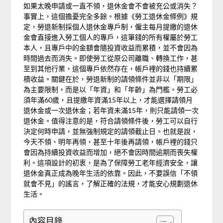
如果太晚申請或一直不領，退休金會不會被充公或消失？
事實上，這個擔憂完全多餘。根據《勞工退休金條例》規
定，勞退新制採個人退休金專戶制，僱主每月提繳的退休
金會直接進入勞工個人的專戶，這筆錢的所有權屬於勞工
本人，且專戶中的金額會隨投資收益而累積，並不會因為
時間過去而消失。即使勞工從原公司離職、轉換工作，甚
至到其他行業，這個專戶依然存在，帳戶裡的錢也持續累
積收益。關鍵在於，勞退新制的請領條件並非以「期限」
為主要限制，而是以「年資」和「年齡」為門檻。勞工必
須年滿60歲，且提繳年資滿15年以上，才能選擇請領月
退休金或一次退休金；若年資未滿15年，則只能請領一次
退休金。值得注意的是，符合請領條件後，勞工可以自行
決定何時申請，並無強制規定的請領截止日。也就是說，
今天不領、明年再領，甚至十年後再請領，帳戶裡的錢只
會因為持續投資收益而增加，絕不會因時間逾期而喪失權
利。這項設計的初衷，是為了保障勞工老年經濟安全，讓
退休金真正成為晚年生活的依靠。因此，不要誤信「不領
就會不見」的謠言，了解正確的法規，才能安心規劃退休
生活。
內容目錄