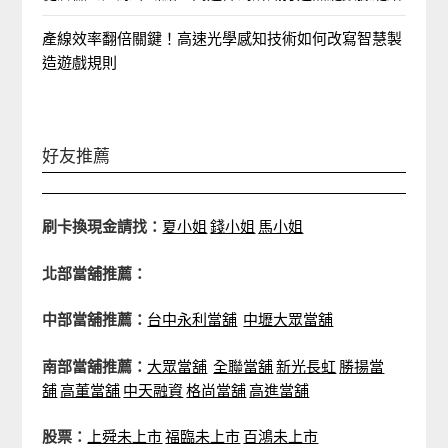
產線效率翻倍關鍵！高速光學感知技術如何改寫智慧製
造遊戲規則
好友推薦
刷卡換現金請找：
夏小姐
錢小姐
馬小姐
北部當舖推薦：
中部當舖推薦：
台中永利當舖
中壢大眾當舖
南部當舖推薦：
大眾當舖
全聯當舖
新光長虹
勝揚當
舖
高董當舖
中天融資
格尚當舖
高進當舖
股票：
上舜未上市
福臨未上市
百鴻未上市