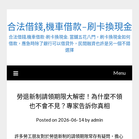
Skip
to
content
合法借錢,機車借款-刷卡換現金
合法借錢,機車借款-刷卡換現金. 當舖五花八門，刷卡換現金如何
借款，應急時除了銀行可以借貸外，民間融資也許是另一個不錯
選擇
Menu
勞退新制請領期限大解密！為什麼不領
也不會不見？專家告訴你真相
Posted on
2026-06-14
by
admin
許多勞工朋友對於勞退新制的請領期限常存有疑問，擔心