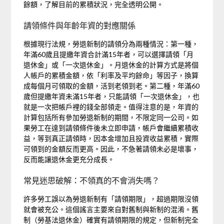
餘額，了解目前的累積狀況，完全透明公開。
請領條件與年齡年資的對應關係
根據現行法規，勞退新制的請領分為兩種情況：第一種，
年滿60歲且提繳年資合計滿15年者，可以選擇請領「月
退休金」或「一次退休金」。月退休金的計算方式是將個
人帳戶的累積金額，依「利率及平均餘命」等因子，換算
成每個月可領取的金額，活到老領到老。第二種，年滿60
歲但提繳年資未滿15年者，只能請領「一次退休金」，也
就是一次把帳戶裡的錢全部領走。值得注意的是，年資的
計算包括所有參加勞退新制的期間，不限定同一公司。如
果勞工在達到請領條件後未立即申請，帳戶會繼續累積收
益，等到真正請領時，因本金增加且投資收益累積，實際
可領到的金額反而更高。因此，不急著請領未必是壞事，
反而能讓退休金更充分成長。
常見迷思破解：不領真的不會消失嗎？
許多勞工誤以為勞退新制有「請領期限」，超過期限沒領
就會被充公。這個謠言主要來自對舊制與新制的混淆。舊
制（勞基法退休金）確實有請領期限的規定，但新制完全