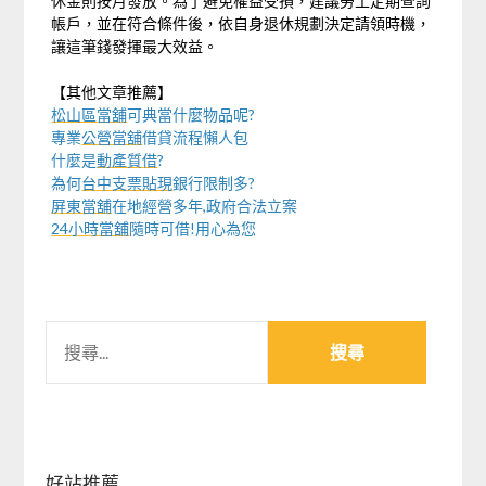
休金則按月發放。為了避免權益受損，建議勞工定期查詢
帳戶，並在符合條件後，依自身退休規劃決定請領時機，
讓這筆錢發揮最大效益。
【其他文章推薦】
松山區當舖
可典當什麼物品呢?
專業
公營當舖
借貸流程懶人包
什麼是
動產質借
?
為何
台中支票貼現
銀行限制多?
屏東當舖
在地經營多年,政府合法立案
24小時當舖
隨時可借!用心為您
搜
尋
關
鍵
字:
好站推薦