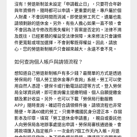
沒有！勞退新制並未設定「申請截止日」，只要符合年齡
與年資條件，隨時都可以申請。更重要的是，專戶屬於個
人財產，不會因時間而消滅。即使是勞工死亡，遺屬也能
請領剩餘的退休金。另外，有些人擔心如果一直不領，會
不會因為法令修改而喪失權利？答案是否定的。法律不溯
及既往，已經累積的權益受法律保障，未來修法只會讓條
件更寬鬆或增加選擇，不會剝奪既得權益。因此，請放
心，您的勞退新制帳戶只會越來越大，永遠不會不見。
如何查詢個人帳戶與請領流程？
想知道自己勞退新制帳戶有多少錢？最簡單的方式是透過
勞保局的「個人勞工退休金專戶查詢」系統。勞工可以使
用自然人憑證、健保卡或行動電話認證等方式，登入勞保
局全球資訊網，即可查詢僱主提繳明細、個人自願提繳金
額及累計收益。另外，也可以下載「勞保局行動服務
APP」隨時查詢。確認符合請領條件後，請領流程也非常
簡便。年滿60歲的勞工，只需準備國民身分證正本、存摺
影本及印章，填寫「勞工退休金申請書」，親自或委託他
人向勞保局各地辦事處提出申請。勞保局審核通過後，會
將款項匯入指定帳戶，一次金約7個工作天內入帳。月退