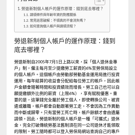
勞退新制個人帳戶的運作原理：錢到底去哪裡？
請領條件與年齡年資的對應關係
常見迷思破解：不領真的不會消失嗎？
如何查詢個人帳戶與請領流程？
勞退新制個人帳戶的運作原理：錢到
底去哪裡？
勞退新制自2005年7月1日上路以來，採「個人退休金專
戶」制，僱主每月至少提繳勞工薪資的6%至勞保局設立
的個人帳戶。這個帳戶由勞動部勞動基金運用局進行投資
運用，每年結算的收益會分配給每位勞工的帳戶，因此帳
戶金額會隨著時間和投資績效而增長。勞工自己也可以自
願提繳額外比例的薪資（上限6%），享有賦稅優惠。重
要的是，這筆錢完全屬於勞工個人，即使轉換公司、被資
遣或離職，帳戶都會自動跟著勞工走，不會因為工作異動
而中斷或歸零。只有當勞工死亡時，帳戶餘額才會由遺屬
請領。因此，勞退新制的個人帳戶是一種「可攜式」退休
金，完全打破傳統勞基法舊制須在同一公司退休才能領取
的限制。勞工隨時都可以登入勞保局網站查詢自己的專戶