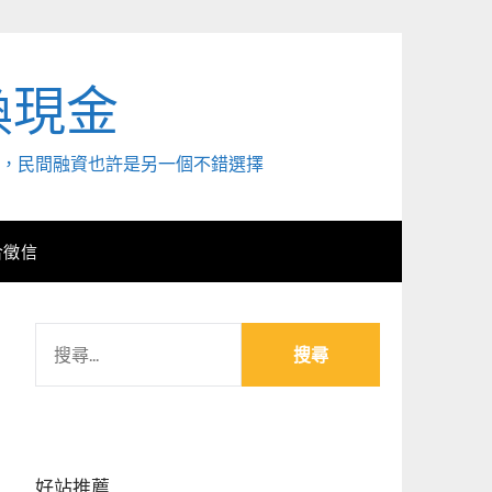
換現金
外，民間融資也許是另一個不錯選擇
合徵信
搜
尋
關
鍵
字:
好站推薦