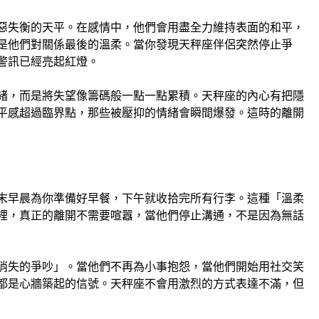
惡失衡的天平。在感情中，他們會用盡全力維持表面的和平，
是他們對關係最後的溫柔。當你發現天秤座伴侶突然停止爭
警訊已經亮起紅燈。
緒，而是將失望像籌碼般一點一點累積。天秤座的內心有把隱
平感超過臨界點，那些被壓抑的情緒會瞬間爆發。這時的離開
末早晨為你準備好早餐，下午就收拾完所有行李。這種「溫柔
裡，真正的離開不需要喧囂，當他們停止溝通，不是因為無話
消失的爭吵」。當他們不再為小事抱怨，當他們開始用社交笑
都是心牆築起的信號。天秤座不會用激烈的方式表達不滿，但