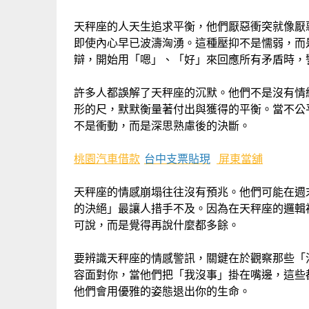
天秤座的人天生追求平衡，他們厭惡衝突就像厭
即使內心早已波濤洶湧。這種壓抑不是懦弱，而
辯，開始用「嗯」、「好」來回應所有矛盾時，
許多人都誤解了天秤座的沉默。他們不是沒有情
形的尺，默默衡量著付出與獲得的平衡。當不公
不是衝動，而是深思熟慮後的決斷。
桃園汽車借款
台中支票貼現
屏東當舖
天秤座的情感崩塌往往沒有預兆。他們可能在週
的決絕」最讓人措手不及。因為在天秤座的邏輯
可說，而是覺得再說什麼都多餘。
要辨識天秤座的情感警訊，關鍵在於觀察那些「
容面對你，當他們把「我沒事」掛在嘴邊，這些
他們會用優雅的姿態退出你的生命。