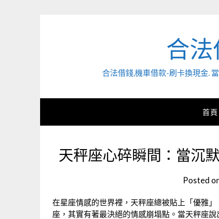
Skip
to
content
合法
合法借錢,機車借款-刷卡換現金
首頁
天秤座心碎瞬間：當沉
Posted o
在星座情感的世界裡，天秤座總被貼上「優雅」
座，其實有著最決絕的情感崩塌點。當天秤座說