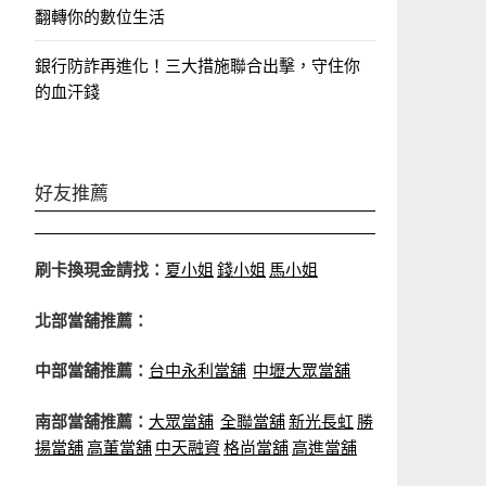
翻轉你的數位生活
銀行防詐再進化！三大措施聯合出擊，守住你
的血汗錢
好友推薦
刷卡換現金請找：
夏小姐
錢小姐
馬小姐
北部當舖推薦：
中部當舖推薦：
台中永利當舖
中壢大眾當舖
南部當舖推薦：
大眾當舖
全聯當舖
新光長虹
勝
揚當舖
高董當舖
中天融資
格尚當舖
高進當舖