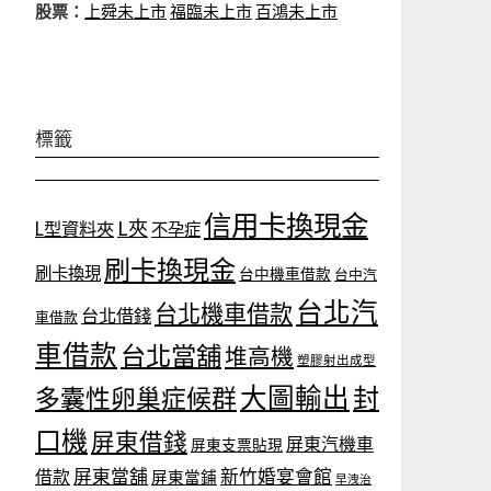
股票：
上舜未上市
福臨未上市
百鴻未上市
標籤
信用卡換現金
L夾
L型資料夾
不孕症
刷卡換現金
刷卡換現
台中機車借款
台中汽
台北汽
台北機車借款
台北借錢
車借款
車借款
台北當舖
堆高機
塑膠射出成型
大圖輸出
封
多囊性卵巢症候群
口機
屏東借錢
屏東汽機車
屏東支票貼現
屏東當舖
新竹婚宴會館
借款
屏東當鋪
早洩治