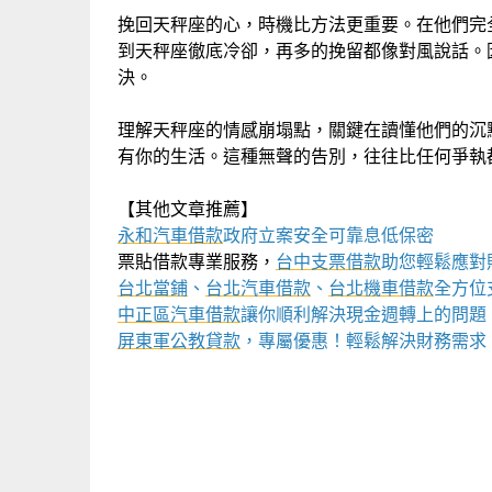
挽回天秤座的心，時機比方法更重要。在他們完
到天秤座徹底冷卻，再多的挽留都像對風說話。
決。
理解天秤座的情感崩塌點，關鍵在讀懂他們的沉
有你的生活。這種無聲的告別，往往比任何爭執
【其他文章推薦】
永和汽車借款
政府立案安全可靠息低保密
票貼借款專業服務，
台中支票借款
助您輕鬆應對
台北當鋪
、
台北汽車借款
、
台北機車借款
全方位
中正區汽車借款
讓你順利解決現金週轉上的問題
屏東軍公教貸款
，專屬優惠！輕鬆解決財務需求