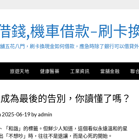
借錢,機車借款-刷卡
. 當舖五花八門，刷卡換現金如何借款，應急時除了銀行可以借貸
旅遊天地
健康醫藥
工業資訊
當舖金融
聯
默成為最後的告別，你讀懂了嗎？
n
2025-06-19
by
admin
、「和諧」的標籤。但鮮少人知道，這個看似永遠溫和的星
出「不想吵」時，往往不是退讓，而是心死的開始。