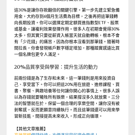
這30%是讓你存款翻倍的關鍵引擎。第一步先建立緊急備
用金，大約存到6個月生活費為目標，之後再把這筆錢轉
向長期投資。你可以選擇定期定額買進指數型ETF、股票
或基金，讓複利效果發揮作用。很多人在初期會覺得30%
太多，但其實只要從薪資入帳當天就自動轉帳，根本不會
有「少花錢」的痛苦，因為你根本沒看到那筆錢。隨著時
間拉長，你會發現帳戶數字穩定增加，那種踏實感遠比買
一個名牌包更令人滿足。
20%品質享受與學習：提升生活的動力
前兩份錢是為了生存和未來，這一筆錢則是用來投資自
己、享受當下。你可以把這20%用在旅遊、進修課程、買
書、聚餐、興趣培養等任何讓你開心的事情上。很多人誤
以為存錢就要犧牲所有娛樂，結果撐沒多久就放棄。三分
法的智慧就在於，保留一個合理的享樂空間，讓你沒有被
剝奪感，反而更願意持續執行。而且這筆錢還可以用來學
習新技能，間接提高未來收入，形成正向循環。
【其他文章推薦】
高雄當舖
借錢快速、方便滿足您的資金需求！