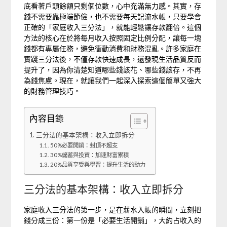
底看著戶頭餘額只剩個位數，心中充滿無力感。其實，存
錢不需要靠極端節儉，也不需要每天記流水帳，只要學會
正確的「家庭收入三分法」，就能輕鬆讓存款翻倍。這個
方法的核心在於將每月收入按照固定比例分配，讓每一塊
錢都有專屬任務，避免衝動消費和財務混亂。許多家庭在
實踐三分法後，不僅存款快速成長，還發現生活品質反而
提升了，因為你清楚知道哪些錢該花、哪些錢該存，不再
為錢焦慮。現在，就讓我們一起深入探索這個簡單又強大
的財務管理技巧。
內容目錄
三分法的基本架構：收入立即拆分
50%必要開銷：封頂不超支
30%儲蓄與投資：加速財富累積
20%品質享受與學習：提升生活的動力
三分法的基本架構：收入立即拆分
家庭收入三分法的第一步，是在薪水入帳的瞬間，立刻把
錢分成三份：第一份是「必要生活開銷」，大約占收入的