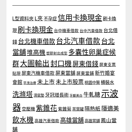
信用卡換現金
L夾
L型資料夾
不孕症
刷卡換
刷卡換現金
台北借
現
台中機車借款
台中汽車借款
台北汽車借款
台北
台北機車借款
錢
當舖
多囊性卵巢症候
堆高機
塑膠射出成型
大圖輸出
封口機
群
屏東借錢
屏東支票
屏東當舖
新竹婚宴
屏東汽機車借款
貼現
屏東當鋪
未上市
未上市股票
會館
桶裝水
桃園中醫
早洩治療
示波
洗滌塔
牛軋糖
牙冠增長術
滑鼠墊
牙齦美白
器
紫錐花
隱適美
隔熱紙
空壓機
紫錐菊
茶葉罐
飲水機
高雄當舖
鳳山當
高雄汽車借款
高雄當鋪
舖