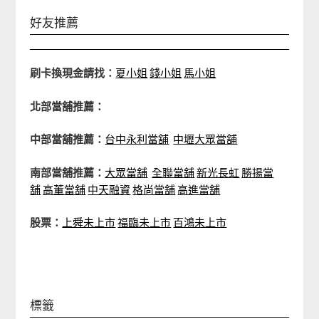
好友推薦
刷卡換現金請找：
夏小姐
錢小姐
馬小姐
北部當舖推薦：
中部當舖推薦：
台中永利當舖
中壢大眾當舖
南部當舖推薦：
大眾當舖
全聯當舖
新光長虹
勝揚當
舖
高董當舖
中天融資
格尚當舖
高進當舖
股票：
上舜未上市
福臨未上市
百鴻未上市
標籤