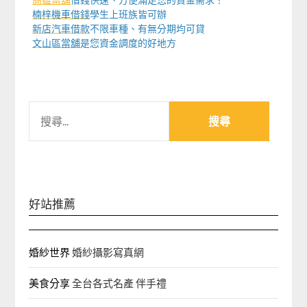
楠梓機車借錢
學生上班族皆可辦
新店汽車借款
不限車種、有無分期均可貸
文山區當舖
是您資金調度的好地方
搜
尋
關
鍵
字:
好站推薦
婚紗世界
婚紗攝影寫真網
美食分享
全台各式名產 伴手禮