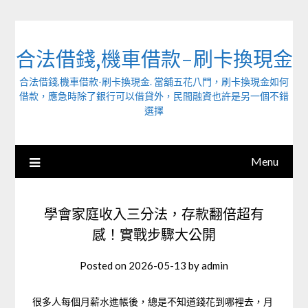
Skip
to
content
合法借錢,機車借款-刷卡換現金
合法借錢,機車借款-刷卡換現金. 當舖五花八門，刷卡換現金如何
借款，應急時除了銀行可以借貸外，民間融資也許是另一個不錯
選擇
Menu
學會家庭收入三分法，存款翻倍超有
感！實戰步驟大公開
Posted on
2026-05-13
by
admin
很多人每個月薪水進帳後，總是不知道錢花到哪裡去，月