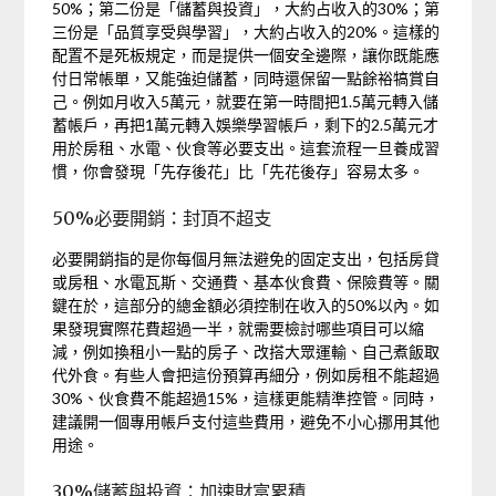
50%；第二份是「儲蓄與投資」，大約占收入的30%；第
三份是「品質享受與學習」，大約占收入的20%。這樣的
配置不是死板規定，而是提供一個安全邊際，讓你既能應
付日常帳單，又能強迫儲蓄，同時還保留一點餘裕犒賞自
己。例如月收入5萬元，就要在第一時間把1.5萬元轉入儲
蓄帳戶，再把1萬元轉入娛樂學習帳戶，剩下的2.5萬元才
用於房租、水電、伙食等必要支出。這套流程一旦養成習
慣，你會發現「先存後花」比「先花後存」容易太多。
50%必要開銷：封頂不超支
必要開銷指的是你每個月無法避免的固定支出，包括房貸
或房租、水電瓦斯、交通費、基本伙食費、保險費等。關
鍵在於，這部分的總金額必須控制在收入的50%以內。如
果發現實際花費超過一半，就需要檢討哪些項目可以縮
減，例如換租小一點的房子、改搭大眾運輸、自己煮飯取
代外食。有些人會把這份預算再細分，例如房租不能超過
30%、伙食費不能超過15%，這樣更能精準控管。同時，
建議開一個專用帳戶支付這些費用，避免不小心挪用其他
用途。
30%儲蓄與投資：加速財富累積