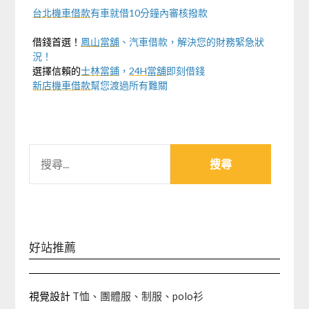
台北機車借款
有車就借10分鐘內審核撥款
借錢首選！
鳳山當舖
、汽車借款，解決您的財務緊急狀
況！
選擇信賴的
士林當鋪
，
24H當舖
即刻借錢
新店機車借款
幫您渡過所有難關
搜
尋
關
鍵
字:
好站推薦
視覺設計
T恤、團體服、制服、polo衫