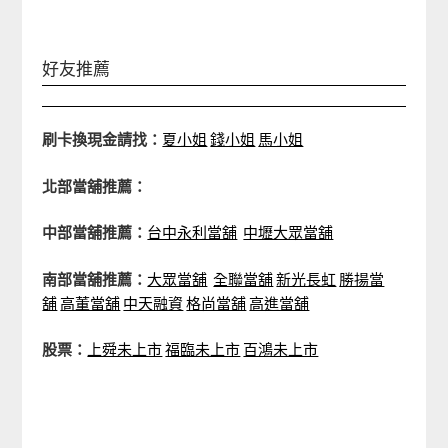
好友推薦
刷卡換現金請找：
夏小姐
錢小姐
馬小姐
北部當舖推薦：
中部當舖推薦：
台中永利當舖
中壢大眾當舖
南部當舖推薦：
大眾當舖
全聯當舖
新光長虹
勝揚當
舖
高董當舖
中天融資
格尚當舖
高進當舖
股票：
上舜未上市
福臨未上市
百鴻未上市