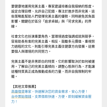
要健康地運用完美主義，專家建議培養自我接納的態度。
設定合理目標、允許自己犯錯、專注於進步而非完美，這
些策略能幫助人們發揮完美主義的優勢，同時避免其負面
影響。關鍵在於區分「追求卓越」與「苛求完美」的界
線。
社會文化也扮演重要角色。當環境過度強調成就與競爭，
容易助長有害的完美主義。相反，鼓勵多元價值、重視努
力過程的文化，則能引導完美主義往健康方向發展。這需
要個人與環境的共同努力。
完美主義不是非黑即白的特質，它的影響取決於如何被運
用。了解自己的完美主義傾向，調整心態與行為，才能讓
這種特質真正成為推動成長的力量，而非自我限制的牢
籠。
【其他文章推薦】
高雄借貸
專家，快速解決您的資金需求，安心方便！
台中票貼借錢
，支票借款快速、方便，即刻緩解資金壓
力！