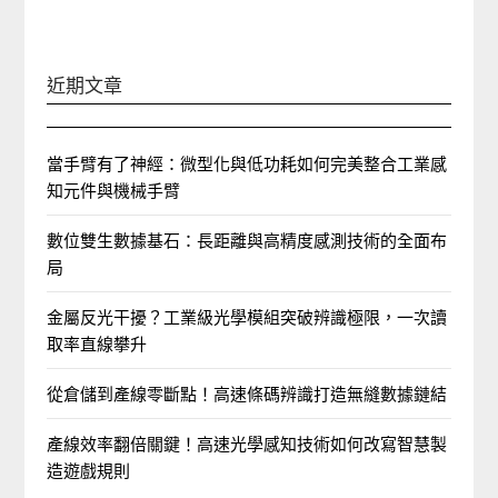
近期文章
當手臂有了神經：微型化與低功耗如何完美整合工業感
知元件與機械手臂
數位雙生數據基石：長距離與高精度感測技術的全面布
局
金屬反光干擾？工業級光學模組突破辨識極限，一次讀
取率直線攀升
從倉儲到產線零斷點！高速條碼辨識打造無縫數據鏈結
產線效率翻倍關鍵！高速光學感知技術如何改寫智慧製
造遊戲規則