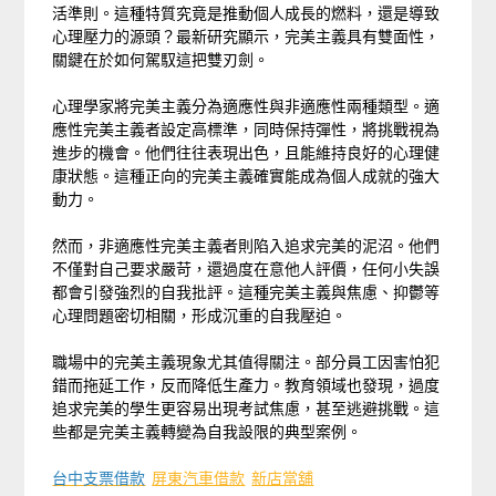
活準則。這種特質究竟是推動個人成長的燃料，還是導致
心理壓力的源頭？最新研究顯示，完美主義具有雙面性，
關鍵在於如何駕馭這把雙刃劍。
心理學家將完美主義分為適應性與非適應性兩種類型。適
應性完美主義者設定高標準，同時保持彈性，將挑戰視為
進步的機會。他們往往表現出色，且能維持良好的心理健
康狀態。這種正向的完美主義確實能成為個人成就的強大
動力。
然而，非適應性完美主義者則陷入追求完美的泥沼。他們
不僅對自己要求嚴苛，還過度在意他人評價，任何小失誤
都會引發強烈的自我批評。這種完美主義與焦慮、抑鬱等
心理問題密切相關，形成沉重的自我壓迫。
職場中的完美主義現象尤其值得關注。部分員工因害怕犯
錯而拖延工作，反而降低生產力。教育領域也發現，過度
追求完美的學生更容易出現考試焦慮，甚至逃避挑戰。這
些都是完美主義轉變為自我設限的典型案例。
台中支票借款
屏東汽車借款
新店當舖