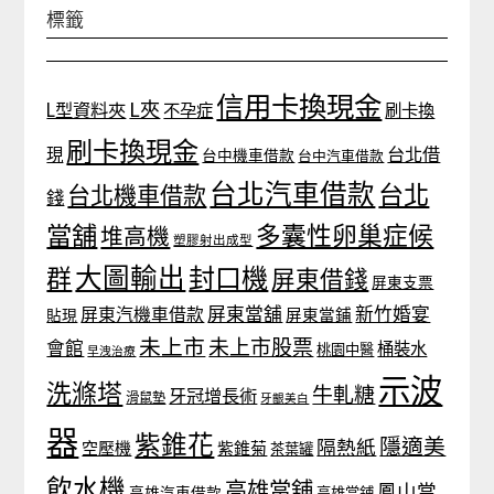
標籤
信用卡換現金
L夾
L型資料夾
不孕症
刷卡換
刷卡換現金
台北借
現
台中機車借款
台中汽車借款
台北汽車借款
台北
台北機車借款
錢
當舖
多囊性卵巢症候
堆高機
塑膠射出成型
大圖輸出
封口機
群
屏東借錢
屏東支票
屏東當舖
新竹婚宴
屏東汽機車借款
貼現
屏東當鋪
未上市
未上市股票
會館
桶裝水
桃園中醫
早洩治療
示波
洗滌塔
牛軋糖
牙冠增長術
滑鼠墊
牙齦美白
器
紫錐花
隱適美
隔熱紙
空壓機
紫錐菊
茶葉罐
飲水機
高雄當舖
鳳山當
高雄汽車借款
高雄當鋪