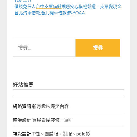
借錢免保人
台中支票借錢
讓您安心借輕鬆還，支票變現金
台北汽車借款
,
台北機車借款
流程Q&A
搜
尋
關
鍵
字:
好站推薦
網路資訊
新奇趣味爆笑內容
裝潢設計
買屋賣屋裝修一羅框
視覺設計
T恤、團體服、制服、polo衫