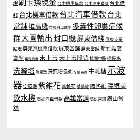
刷卡換現金
台北借
現
台中機車借款
台中汽車借款
台北汽車借款
台北
台北機車借款
錢
當舖
多囊性卵巢症候
堆高機
塑膠射出成型
大圖輸出
封口機
群
屏東借錢
屏東支票
屏東當舖
新竹婚宴
屏東汽機車借款
貼現
屏東當鋪
未上市
未上市股票
會館
桶裝水
桃園中醫
早洩治療
示波
洗滌塔
牛軋糖
牙冠增長術
滑鼠墊
牙齦美白
器
紫錐花
隱適美
隔熱紙
空壓機
紫錐菊
茶葉罐
飲水機
高雄當舖
鳳山當
高雄汽車借款
高雄當鋪
舖