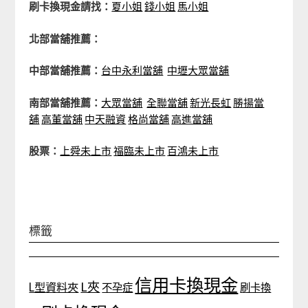
刷卡換現金請找：
夏小姐
錢小姐
馬小姐
北部當舖推薦：
中部當舖推薦：
台中永利當舖
中壢大眾當舖
南部當舖推薦：
大眾當舖
全聯當舖
新光長虹
勝揚當
舖
高董當舖
中天融資
格尚當舖
高進當舖
股票：
上舜未上市
福臨未上市
百鴻未上市
標籤
信用卡換現金
L夾
L型資料夾
不孕症
刷卡換