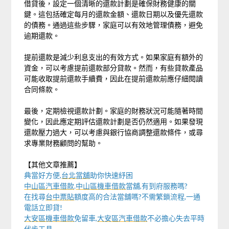
借貸後，設定一個清晰的還款計劃是確保財務健康的關
鍵。這包括確定每月的還款金額、還款日期以及優先還款
的債務。通過這些步驟，家庭可以有效地管理債務，避免
逾期還款。
提前還款是減少利息支出的有效方式。如果家庭有額外的
資金，可以考慮提前還款部分貸款。然而，有些貸款產品
可能收取提前還款手續費，因此在提前還款前應仔細閱讀
合同條款。
最後，定期檢視還款計劃。家庭的財務狀況可能隨著時間
變化，因此應定期評估還款計劃是否仍然適用。如果發現
還款壓力過大，可以考慮與銀行協商調整還款條件，或尋
求專業財務顧問的幫助。
【其他文章推薦】
典當好方便,
台北當舖
助你快速紓困
中山區汽車借款
.
中山區機車借款
當舖,有到府服務嗎?
在找尋
台中票貼
額度高的合法當舖嗎?不需繁鎖流程,一通
電話立即貸!
大安區機車借款
免留車,
大安區汽車借款
不必擔心失去平時
代步工具