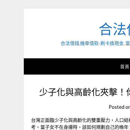
Skip
to
content
合法
合法借錢,機車借款-刷卡換現金
首頁
少子化與高齡化夾擊！
Posted o
台灣正面臨少子化與高齡化的雙重壓力，人口結
考，當子女不在身邊時，該如何規劃自己的晚年