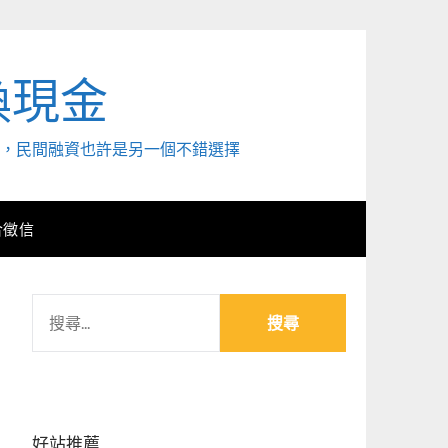
換現金
外，民間融資也許是另一個不錯選擇
合徵信
搜
尋
關
鍵
字:
好站推薦