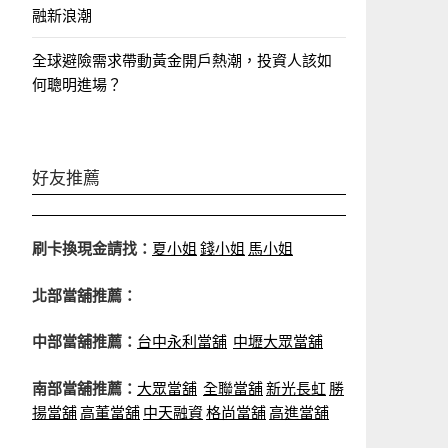
融新浪潮
全球避險需求帶動黃金開戶熱潮，投資人該如
何聰明進場？
好友推薦
刷卡換現金請找：
夏小姐
錢小姐
馬小姐
北部當舖推薦：
中部當舖推薦：
台中永利當舖
中壢大眾當舖
南部當舖推薦：
大眾當舖
全聯當舖
新光長虹
勝
揚當舖
高董當舖
中天融資
格尚當舖
高進當舖