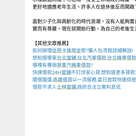
更好地適應老年生活。許多人在退休後反而開啟
面對少子化與高齡化的時代浪潮，沒有人能夠置
實而有尊嚴。現在就開始行動，為自己的老後生
【其他文章推薦】
如何辦理
信用卡換現金
呢?懶人包流程詳細解說!
想知道哪家
台北當舖
,
台北汽車借款
,
台北機車借
哪裡有專辦
屏東汽機車借款
?
快速借款
24H當鋪
不打烊安心貸,想知道更多貸款
隨借隨還,
高雄借貸
以一流服務,當日放款快速保密
借款不求人
士林當鋪
,政府合法立案利息低