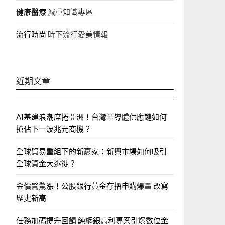
健康醫療
減重知識專區
流行時尚
時下流行愛美情報
近期文章
AI基建浪潮席捲亞洲！台灣半導體供應鏈如何
搶佔下一波兆元商機？
全球貿易重組下的新贏家：新興市場如何吸引
全球資金大遷徙？
金價驚驚漲！公股銀行黃金存摺申購爆量 改寫
歷史新高
任務加碼提升回饋 純網銀高利專案引爆數位金