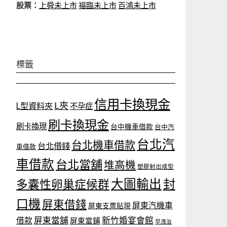
股票：
上舜未上市
福臨未上市
百鴻未上市
標籤
信用卡換現金
L夾
L型資料夾
不孕症
刷卡換現金
刷卡換現
台中機車借款
台中汽
台北汽
台北機車借款
台北借錢
車借款
車借款
台北當舖
堆高機
塑膠射出成型
大圖輸出
封
多囊性卵巢症候群
口機
屏東借錢
屏東汽機車
屏東支票貼現
屏東當舖
新竹婚宴會館
借款
屏東當鋪
早洩治