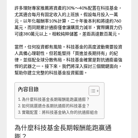
許多理財專家推薦將資產的30%～40%配置在科技基金，
尤其適合每月有固定收入的上班族。假設每月投入一萬
元，以年化報酬率10%計算，二十年後本利和將達約760
萬元，而同期累計通膨僅會讓購買力減半，實際購買力仍
可達380萬元以上。相較純粹儲蓄，差距高達數百萬元。
當然，任何投資都有風險。科技基金的高度波動需要投資
人具備心理韌性，但若能堅持「買進並長期持有」的紀
律，並搭配全球分散佈局，科技基金確實是對抗通膨最強
悍的武器之一。接下來，我們將深入探討三個關鍵面向，
幫助你建立完整的科技基金投資藍圖。
內容目錄
為什麼科技基金長期報酬能跑贏通膨？
如何挑選適合長期抗通膨的科技基金？
實戰配置：將科技基金納入你的抗通膨組合
為什麼科技基金長期報酬能跑贏通
膨？