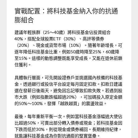
實戰配置：將科技基金納入你的抗通
膨組合
建議年輕族群（25～40歲）將科技基金佔投資組合
40%，搭配全球股票ETF（30%）、高評等債券
（20%）、現金或貨幣市場（10%）。隨著年齡增長，可
逐年降低科技基金比重，例如50歲時降至25%，60歲降
至15%。這樣的動態調整既能享受成長，又能在退休前鎖
住獲利。
具體執行層面，可先開設證券戶並挑選國內核備的科技基
金，透過銀行或投信平台設定每月固定扣款。扣款日建議
選在發薪日後兩天，避免因忘記導致扣款失敗。若遇到股
市大跌（例如指數跌幅超過20%），可加碼投入原定金額
的50%～100%，發揮「越跌越買」的震盪效益。
最後，每年重新平衡一次。例如當科技基金漲幅過大使佔
比超過50%，可賣出部分轉入債券或現金；若科技基金因
下跌而低於30%，則從現金或債券補回。長期維持紀律，
就能讓科技基金成為你對抗通膨的堅實堡壘。