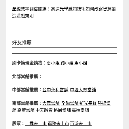
產線效率翻倍關鍵！高速光學感知技術如何改寫智慧製
造遊戲規則
好友推薦
刷卡換現金請找：
夏小姐
錢小姐
馬小姐
北部當舖推薦：
中部當舖推薦：
台中永利當舖
中壢大眾當舖
南部當舖推薦：
大眾當舖
全聯當舖
新光長虹
勝揚當
舖
高董當舖
中天融資
格尚當舖
高進當舖
股票：
上舜未上市
福臨未上市
百鴻未上市