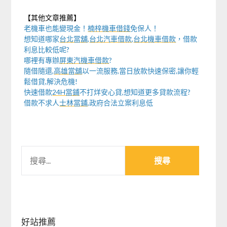
【其他文章推薦】
老機車也能變現金！
楠梓機車借錢
免保人！
想知道哪家
台北當舖
,
台北汽車借款
,
台北機車借款
，借款
利息比較低呢?
哪裡有專辦
屏東汽機車借款
?
隨借隨還,
高雄當舖
以一流服務,當日放款快速保密,讓你輕
鬆借貸,解決危機!
快速借款
24H當鋪
不打烊安心貸,想知道更多貸款流程?
借款不求人
士林當鋪
,政府合法立案利息低
搜
尋
關
鍵
字:
好站推薦