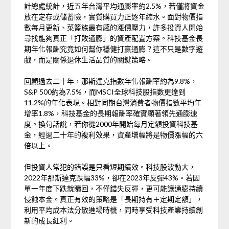
計總處統計，近五年台灣平均通膨率約2.5%，若僅將資金
放在定存或儲蓄險，實質購買力正逐年縮水。面對物價指
數每月更新、菜籃族最有感的漲價壓力，許多投資人開始
尋找能夠真正「打敗通膨」的資產配置方案。科技基金長
期年化報酬究竟如何幫你穩健打贏通膨？這不只是數字遊
戲，而是關係退休生活品質的關鍵策略。
回顧過去二十年，那斯達克指數年化報酬率約為9.8%，
S&P 500約為7.5%，而MSCI全球科技股指數更達到
11.2%的年化表現。相對同期台灣消費者物價指數平均年
增率1.8%，科技基金的長期報酬率確實顯著領先通膨速
度。換句話說，若你從2000年開始每月定額投資科技基
金，經過二十年的複利效果，資產增幅將是物價漲幅的六
倍以上。
但投資人常犯的錯誤是只看短期績效。科技股波動大，
2022年那斯達克跌幅33%，卻在2023年反彈43%。若因
單一年度下跌就贖回，不僅錯失反彈，更可能讓通膨持續
侵蝕本金。真正有效的策略是「長期持有＋定期定額」，
利用平均成本法分散進場時機，同時享受科技產業持續創
新的成長紅利。