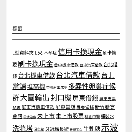
標籤
信用卡換現金
L夾
L型資料夾
不孕症
刷卡換
刷卡換現金
台北借
現
台中機車借款
台中汽車借款
台北汽車借款
台北
台北機車借款
錢
當舖
多囊性卵巢症候
堆高機
塑膠射出成型
大圖輸出
封口機
群
屏東借錢
屏東支票
屏東當舖
新竹婚宴
屏東汽機車借款
貼現
屏東當鋪
未上市
未上市股票
會館
桶裝水
桃園中醫
早洩治療
示波
洗滌塔
牛軋糖
牙冠增長術
滑鼠墊
牙齦美白