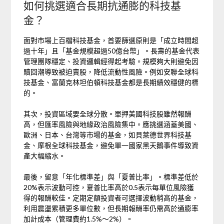
如何挑選適合長期抗通膨的科技基
金？
面對市場上百檔科技基金，首要篩選原則是「成立時間超
過十年」且「基金規模超過50億台幣」。長壽的基金代表
管理團隊穩定、投資邏輯經得起考驗。規模夠大則避免因
贖回潮導致被迫賣股，降低流動性風險。例如安聯全球科
技基金、富蘭克林坦伯頓科技基金都是長期績效穩健的標
的。
其次，投資區域要全球分散。單押美國科技股雖然報酬
高，但匯率風險與地緣政治風險集中。應挑選涵蓋美國、
歐洲、日本、台灣等市場的基金，如貝萊德世界科技基
金、摩根全球科技基金，避免單一國家黑天鵝事件導致資
產大幅縮水。
最後，留意「年化標準差」與「夏普比率」。標準差低於
20%表示波動可控，夏普比率高於0.5表示每單位風險獲
得的報酬較佳。定期定額投資者可選擇波動稍高的基金，
利用震盪累積更多單位數，但長期報酬率仍需高於通膨率
加計成本（管理費約1.5%～2%）。