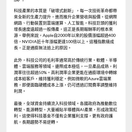
科技產業的本質是「破壞式創新」，每一次技術革命都帶
來全新的生產力提升，進而推升企業營收與股價。從網際
網路、行動裝置到雲端運算、人工智能，科技巨頭的獲利
增長速度遠超過一般傳產，這正是長期報酬率的根本來
源。舉例來說，Apple自2000年以來的股價漲幅超過400
倍，NVIDIA近十年漲幅更達100倍以上。這種指數級成
長，正是通膨無法追上的原因。
此外，科技公司的毛利率通常高於傳統行業。軟體、半導
體、雲端服務等領域，邊際成本極低，一旦產品成熟，利
潤率往往超過50%。高利潤率企業更能在通膨環境中轉嫁
成本給客戶，維持獲利穩定。例如微軟的Azure雲端業
務，即便面臨硬體成本上漲，仍可透過訂閱費率調整維持
利潤。
最後，全球資金持續流入科技領域。各國政府為推動數位
轉型、能源轉型，大量補貼半導體與AI產業，形成政策紅
利。這使得科技基金不僅有企業獲利支撐，更有政府護
航，長期趨勢不易逆轉。