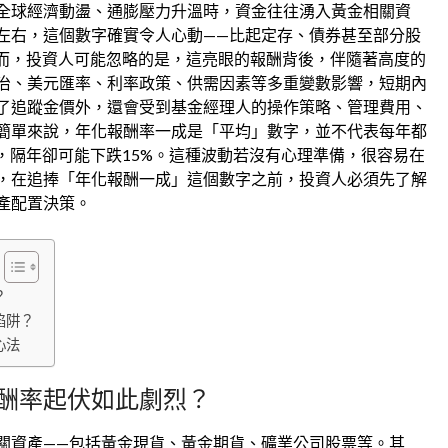
全球經濟動盪、通膨壓力升溫時，資金往往湧入黃金相關資
左右，這個數字確實令人心動——比起定存、債券甚至部分股
然而，投資人可能忽略的是，這亮眼的報酬背後，伴隨著高度的
治、美元匯率、利率政策、供需因素等多重變數影響，短期內
了追蹤金價外，還會受到基金經理人的操作策略、管理費用、
簡單來說，年化報酬率一成是「平均」數字，並不代表每年都
，隔年卻可能下跌15%。這種波動若沒有心理準備，很容易在
，在追捧「年化報酬一成」這個數字之前，投資人必須先了解
產配置決策。
？
陷阱？
心法
酬率起伏如此劇烈？
關資產——包括黃金現貨、黃金期貨、礦業公司股票等。其