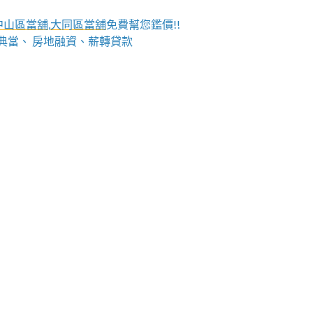
中山區當舖
,
大同區當舖
免費幫您鑑價!!
典當、 房地融資、薪轉貸款