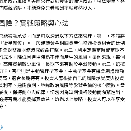
個是政策風險。各國央行對於黃金的儲備政策、稅法變革、甚
些隱藏陷阱，才能避免只看報酬率就貿然投入。
風險？實戰策略與心法
只能被動承受，而是可以透過以下方法來管理。第一，不該將
「衛星部位」。一般建議黃金相關資產佔整體投資組合的比例
也不會對整體財務造成致命打擊。第二，利用定期定額或定期不
均成本，降低因進場時點不佳而產生的風險。舉例來說，每個
，高時買到較少單位，長期下來有助於平滑波動。第三，選擇
ETF，有些則是主動管理型基金。主動型基金有機會創造超額
明度高，適合長期持有。投資人應根據自己的風險承受度與投資
質利率、通膨預期、地緣政治風險等影響金價的核心變數。當
最後，保持耐心與紀律，切勿因為短期價格波動而頻繁進出。
的持有期才能發揮其效益。透過以上策略，投資人可以在享受
險。
核