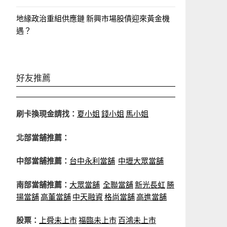
地緣政治重組供應鏈 新興市場股債迎來黃金機
遇？
好友推薦
刷卡換現金請找：
夏小姐
錢小姐
馬小姐
北部當舖推薦：
中部當舖推薦：
台中永利當舖
中壢大眾當舖
南部當舖推薦：
大眾當舖
全聯當舖
新光長虹
勝
揚當舖
高董當舖
中天融資
格尚當舖
高進當舖
股票：
上舜未上市
福臨未上市
百鴻未上市