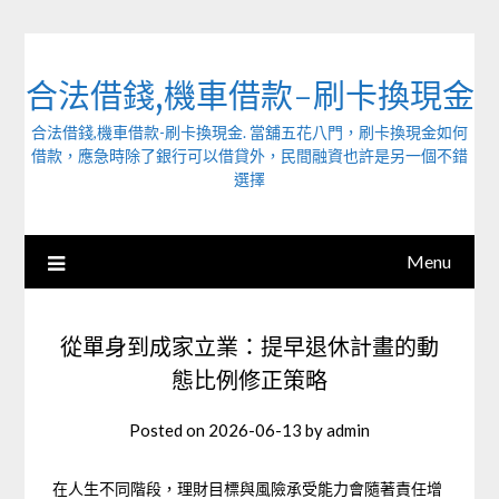
Skip
to
content
合法借錢,機車借款-刷卡換現金
合法借錢,機車借款-刷卡換現金. 當舖五花八門，刷卡換現金如何
借款，應急時除了銀行可以借貸外，民間融資也許是另一個不錯
選擇
Menu
從單身到成家立業：提早退休計畫的動
態比例修正策略
Posted on
2026-06-13
by
admin
在人生不同階段，理財目標與風險承受能力會隨著責任增