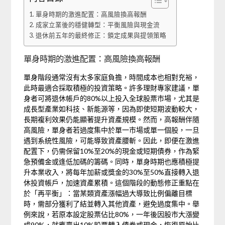
單身時期的激進配置：高風險換高報酬
成家立業後的穩健轉型：平衡風險與現金流
退休前五年的最終修正：鎖定成果與提領策略
單身時期的激進配置：高風險換高報酬
單身階段通常沒有太多家庭負擔，時間成本也相對充裕，
此時最適合採取積極的投資策略。許多理財專家建議，單
身者可將退休帳戶的80%以上投入全球股票市場，尤其是
成長型產業如科技、新能源等，因為即使短期波動較大，
長期複利效果仍能顯著提升資產規模。然而，高報酬伴隨
高風險，單身者若過度集中於單一市場或單一個股，一旦
遇到系統性風險，可能導致資產腰斬。因此，即便在激進
配置下，仍需保留10%至20%的現金或短期債券，作為緊
急預備金或逢低加碼的籌碼。同時，單身時期也應積極提
升本業收入，將每年加薪或獎金的30%至50%直接轉入退
休投資帳戶，加速資產累積。這個階段的動態修正重點在
於「再平衡」：當某類資產漲幅過大導致比例偏離目標
時，需部分獲利了結並轉入其他資產，避免過度集中。舉
例來說，若原本設定股票佔比80%，一年後因股市大漲變
成90%，就應賣出10%股票轉入債券或現金，恢復原始比