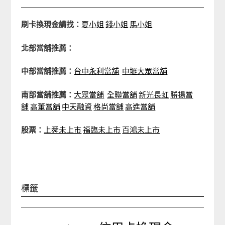
刷卡換現金請找：
夏小姐
錢小姐
馬小姐
北部當舖推薦：
中部當舖推薦：
台中永利當舖
中壢大眾當舖
南部當舖推薦：
大眾當舖
全聯當舖
新光長虹
勝揚當
舖
高董當舖
中天融資
格尚當舖
高進當舖
股票：
上舜未上市
福臨未上市
百鴻未上市
標籤