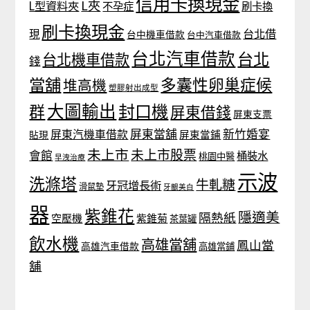
信用卡換現金
L夾
L型資料夾
不孕症
刷卡換
刷卡換現金
台北借
現
台中機車借款
台中汽車借款
台北汽車借款
台北
台北機車借款
錢
當舖
多囊性卵巢症候
堆高機
塑膠射出成型
大圖輸出
封口機
群
屏東借錢
屏東支票
屏東當舖
新竹婚宴
屏東汽機車借款
貼現
屏東當鋪
未上市
未上市股票
會館
桶裝水
桃園中醫
早洩治療
示波
洗滌塔
牛軋糖
牙冠增長術
滑鼠墊
牙齦美白
器
紫錐花
隱適美
隔熱紙
空壓機
紫錐菊
茶葉罐
飲水機
高雄當舖
鳳山當
高雄汽車借款
高雄當鋪
舖