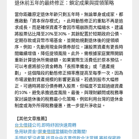
退休前五年的最終修正：鎖定成果與提領策略
當你距離原定退休年齡只剩五年時，無論單身或成家，都
應啟動「資本保存模式」。此時動態修正的重點不再是追
求成長，而是確保資產不會因市場崩跌而大幅縮水。建議
將股票佔比降至20%至30%，其餘配置於短期政府公債、
定期存款或貨幣市場基金，並開始規劃退休後的提領順
序。例如，先動用現金與債券部位，讓股票資產有更長時
間繼續增值，降低提領風險。此外，需根據家庭實際開銷
重新計算退休所需總額，如果實際生活費低於原本預估，
可以考慮將部分資金轉為「長照準備金」或「遺產規
劃」。這個階段的動態修正頻率應提高至每季一次，因為
市場波動對資產規模的影響更直接。若遇到股市大幅修
正，可適時將部分債券轉入股票，但幅度不宜超過總資產
的10%，避免承擔過度風險。最後，與理財顧問或稅務專
家討論退休後的稅務最小化策略，例如利用台灣的退休金
制度或海外所得稅務優惠，進一步提升淨收益。
【其他文章推薦】
台北借錢
公司,即時紓困快速周轉
急用缺資金!
屏東借錢
當舖助你渡難關!
手頭吃緊沒處籌,找尋
台中支票借款
合法當舖,審核保密撥