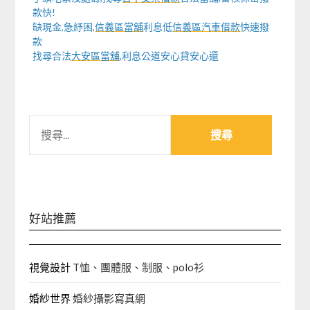
款快!
缺現金,急紓困,
信義區當舖
利息低
信義區汽車借款
快速撥
款
找尋合法
大安區當舖
,利息公道安心貸安心還
搜
尋
關
鍵
字:
好站推薦
視覺設計
T恤、團體服、制服、polo衫
婚紗世界
婚紗攝影寫真網