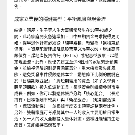
例。
成家立業後的穩健轉型：平衡風險與現金流
結婚、購屋、生子等人生大事通常發生在30至40歲之
間，此時家庭開支急遽增加，且中短期資金需求變得更明
確。提早退休計畫必須從「純粹累積」轉變為「累積兼顧
保護」。資產配置建議降低股票至50%至60%，增加高評
級債券、房地產投資信託（REITs）或配息型股票，以穩
定現金流。此外，應優先建立至少6個月的家庭緊急預備
金，並檢視保險規劃是否涵蓋意外、重大疾病及失能風
險，避免突發事件侵蝕退休本金。動態修正比例的關鍵在
於「目標期限匹配」：將短期需用的資金（如子女學費、
購屋頭期款）投入低波動工具，長期資金則繼續參與市場
成長。例如，你可以將退休帳戶分為「核心組合」（長期
持有，目標報酬率較高）與「衛星組合」（短期靈活操
作，保障流動性），並根據年度支出預算調整兩者比例。
另外，雙薪家庭可考慮將其中一人的收入主要用於日常生
活，另一人的收入全數投入退休計畫，這樣既能維持生活
品質，又能維持高儲蓄率。