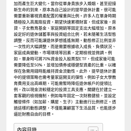
加而產生巨大變化。當你從單身貴族步入婚姻，甚至迎接
新生命的到來，原本為自己設計的提早退休計畫，很可能
需要重新審視資產配置的權重與比例。許多人在單身時期
積極投入高風險投資，期望快速累積財富，但成家後，房
貸、子女教育基金、家庭開銷等固定支出大幅增加，原本
設定好的退休儲蓄率與投資組合比例，若未隨著生活型態
調整，反而可能讓退休夢想遙遙無期。動態修正比例並非
一次性的大幅調整，而是需要根據收入成長、負債狀況、
家庭成員變動、市場環境等因素，定期檢視並微調。例
如，單身時可將70%資金投入股票型ETF，但成家後可能
需要降低至50%，並增加債券或穩健型資產的比重，以確
保在急需用錢時能維持資金流動性。此外，提早退休計畫
中的提領策略也需考量家庭開支的彈性，例如子女大學教
育費用支出高峰期，可能需暫時降低退休帳戶的提領比
例，改以現金流較穩定的投資工具支應。關鍵在於建立一
套客觀的檢視機制，例如每年固定一次財務健檢，並設定
觸發條件（如加薪、購屋、生子）主動進行比例修正。透
過這樣的動態調整，不僅能兼顧當下生活品質，也能逐步
逼近財務自由的目標。
內容目錄