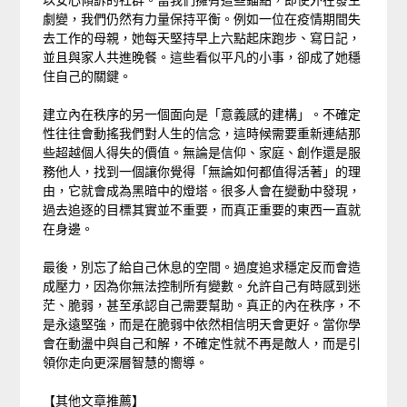
劇變，我們仍然有力量保持平衡。例如一位在疫情期間失
去工作的母親，她每天堅持早上六點起床跑步、寫日記，
並且與家人共進晚餐。這些看似平凡的小事，卻成了她穩
住自己的關鍵。
建立內在秩序的另一個面向是「意義感的建構」。不確定
性往往會動搖我們對人生的信念，這時候需要重新連結那
些超越個人得失的價值。無論是信仰、家庭、創作還是服
務他人，找到一個讓你覺得「無論如何都值得活著」的理
由，它就會成為黑暗中的燈塔。很多人會在變動中發現，
過去追逐的目標其實並不重要，而真正重要的東西一直就
在身邊。
最後，別忘了給自己休息的空間。過度追求穩定反而會造
成壓力，因為你無法控制所有變數。允許自己有時感到迷
茫、脆弱，甚至承認自己需要幫助。真正的內在秩序，不
是永遠堅強，而是在脆弱中依然相信明天會更好。當你學
會在動盪中與自己和解，不確定性就不再是敵人，而是引
領你走向更深層智慧的嚮導。
【其他文章推薦】