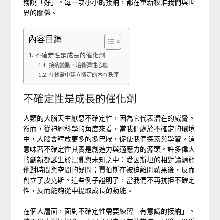
務說「好」。每一次小小的接納，都在重新校准我們與世
界的關係。
內容目錄
不確定性是成長的催化劑
接納變動，培養彈性心態
在動盪中建立穩定的內在秩序
不確定性是成長的催化劑
人類的大腦天生厭惡不確定性，因為它代表潛在的威脅。
然而，從神經科學的角度來看，當我們處於不確定的環境
中，大腦會釋放更多的多巴胺，促使我們探索與學習。這
意味著不確定性其實是創造力與適應力的源頭。許多偉大
的創新都誕生於混亂與未知之中：愛因斯坦的相對論源於
他對時間與空間的疑問；賈伯斯在被迫離開蘋果後，反而
創立了皮克斯。這些例子證明了，當我們不再抗拒不確定
性，反而能夠從中提取成長的動能。
在個人層面，面對不確定性需要練習「有意識的接納」。