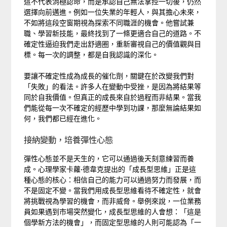
這不代表消極認命，而是承認自己無法掌控一切後，仍然
選擇向前邁進。例如一位失業的年輕人，與其擔心未來，
不如將這段空窗期視為探索不同職涯的機會。他嘗試兼
職、學習新技能，最終找到了一條更適合自己的道路。不
確定性逼迫我們走出舒適圈，重新審視自己的價值觀與目
標。每一次的調整，都是自我認識的深化。
要讓不確定性成為成長的催化劑，關鍵在於改變我們對
「失敗」的看法。許多人在變動中受挫，是因為將結果等
同於自我價值。但真正的成長來自於過程而非結果。當我
們能從每一次不確定的經歷中學到功課，那麼無論結果如
何，我們都已經在進化。
接納變動，培養彈性心態
彈性心態並不是天生的，它可以通過後天刻意練習而養
成。心理學家卡蘿·德韋克提出的「成長型思維」正是這
種心態的核心：相信自己的能力可以通過努力而發展，而
不是固定不變。當我們用成長型思維看待不確定性，就會
將挑戰視為學習的機會，而非威脅。舉例來說，一位業務
員如果遇到市場突然變化，成長型思維的人會想：「這是
個學新方法的機會」，而固定型思維的人則可能認為「一