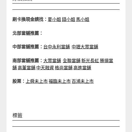
刷卡換現金請找：
夏小姐
錢小姐
馬小姐
北部當舖推薦：
中部當舖推薦：
台中永利當舖
中壢大眾當舖
南部當舖推薦：
大眾當舖
全聯當舖
新光長虹
勝揚當
舖
高董當舖
中天融資
格尚當舖
高進當舖
股票：
上舜未上市
福臨未上市
百鴻未上市
標籤