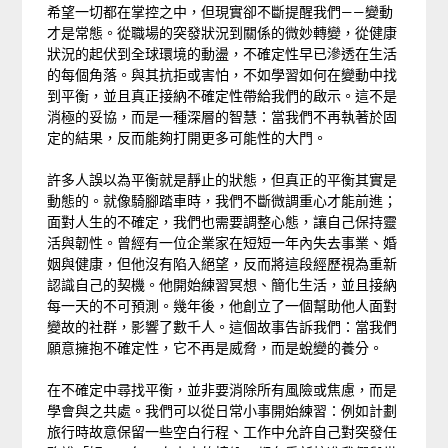
希望一切都在掌控之中，但現實卻不斷提醒我們——變動
才是常態。從職場的突發狀況到關係的微妙轉變，從健康
狀況的起伏到全球環境的動盪，不確定性早已滲透在生活
的每個角落。與其抗拒或害怕，不如學習如何在變動中找
到平衡，並且真正接納不確定性帶給我們的啟示。這不是
消極的妥協，而是一種深層的智慧：當我們不再執著於固
定的結果，反而能夠打開更多可能性的大門。
許多人誤以為平衡就是靜止的狀態，但真正的平衡其實是
動態的。就像騎腳踏車時，我們不斷微調重心才能前進；
面對人生的不確定，我們也需要調整心態，讓自己保持靈
活與韌性。曾經有一位企業家在短短一年內失去事業、婚
姻與健康，但他沒有陷入絕望，反而將這段經歷視為重新
認識自己的契機。他開始練習冥想、簡化生活，並且接納
每一天的不可預測。幾年後，他創立了一個幫助他人面對
變故的社群，影響了數千人。這個故事告訴我們：當我們
願意擁抱不確定性，它不再是威脅，而是蛻變的養分。
在不確定中尋找平衡，並非要消除所有風險或焦慮，而是
學會與之共處。我們可以從日常小事開始練習：例如計劃
旅行時故意保留一些空白行程、工作中允許自己對突發任