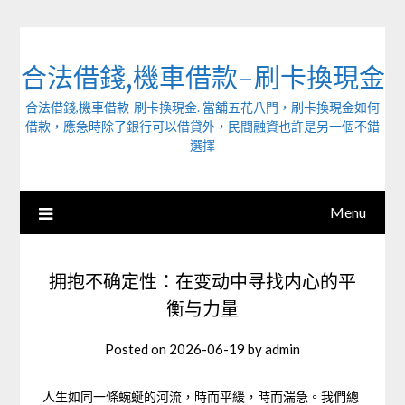
Skip
to
content
合法借錢,機車借款-刷卡換現金
合法借錢,機車借款-刷卡換現金. 當舖五花八門，刷卡換現金如何
借款，應急時除了銀行可以借貸外，民間融資也許是另一個不錯
選擇
Menu
拥抱不确定性：在变动中寻找内心的平
衡与力量
Posted on
2026-06-19
by
admin
人生如同一條蜿蜒的河流，時而平緩，時而湍急。我們總