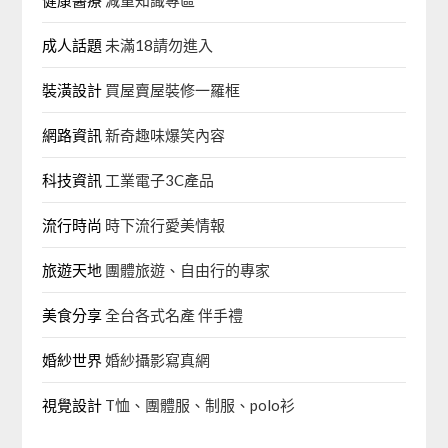
健康醫療
減重知識專區
成人話題
未滿18請勿進入
裝潢設計
買屋賣屋裝修一羅框
網路資訊
新奇趣味爆笑內容
科技資訊
工業電子3C產品
流行時尚
時下流行愛美情報
旅遊天地
團體旅遊、自由行的專家‎
美食分享
全台各式名產 伴手禮
婚紗世界
婚紗攝影寫真網
視覺設計
T恤、團體服、制服、polo衫