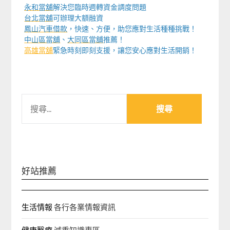
永和當舖
解決您臨時週轉資金調度問題
台北當舖
可辦理大額融資
鳳山汽車借款
，快速、方便，助您應對生活種種挑戰！
中山區當舖
、
大同區當舖
推薦！
高雄當舖
緊急時刻即刻支援，讓您安心應對生活開銷！
搜
尋
關
鍵
字:
好站推薦
生活情報
各行各業情報資訊