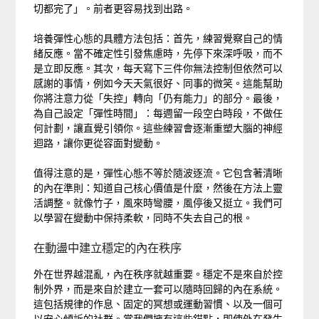
切都完了」。前者更容易找到出路。
培養彈性心態的具體方法包括：首先，練習覺察自己的情
緒反應。當不確定性引發焦慮時，先停下來深呼吸，而不
是立即反應。其次，每天寫下三件你無法控制但依然可以
感謝的事情，例如今天天氣很好、同事的微笑。這能幫助
你將注意力從「失控」轉向「仍有能力」的部分。最後，
為自己設定「彈性時間」：每週留一段空白時段，不做任
何計劃，讓直覺引領你。這些練習會逐漸重塑大腦的神經
迴路，讓你更從容面對變動。
值得注意的是，彈性心態不等於隨波逐流。它包含著清晰
的內在準則：知道自己核心價值是什麼，然後在方法上靈
活調整。就像竹子，風來時彎腰，風停後又挺立。我們可
以學習在變動中保持柔軟，同時不失去自己的根。
在動盪中建立穩定的內在秩序
外在世界越混亂，內在秩序就越重要。穩定不是來自於控
制外界，而是來自於建立一套可以隨時回歸的內在系統。
這包括規律的作息、固定的冥想或運動習慣、以及一個可
以安心傾訴的社群。當我們擁有這些錨點，即使外在發生