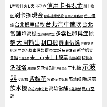
信用卡換現金
L夾
L型資料夾
不孕症
刷卡換
刷卡換現金
台北借
現
台中機車借款
台中汽車借款
台北汽車借款
台北
台北機車借款
錢
當舖
多囊性卵巢症候
堆高機
塑膠射出成型
大圖輸出
封口機
群
屏東借錢
屏東支票
屏東當舖
新竹婚宴
屏東汽機車借款
貼現
屏東當鋪
未上市
未上市股票
會館
桶裝水
桃園中醫
早洩治療
示波
洗滌塔
牛軋糖
牙冠增長術
滑鼠墊
牙齦美白
器
紫錐花
隱適美
隔熱紙
空壓機
紫錐菊
茶葉罐
飲水機
高雄當舖
鳳山當
高雄汽車借款
高雄當鋪
舖