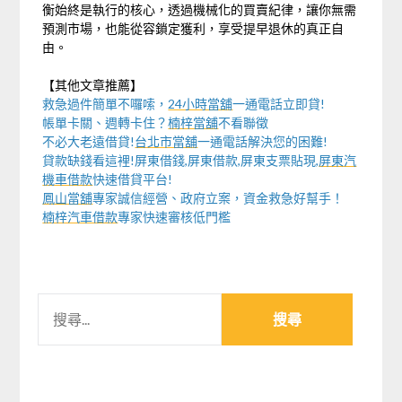
衡始終是執行的核心，透過機械化的買賣紀律，讓你無需
預測市場，也能從容鎖定獲利，享受提早退休的真正自
由。
【其他文章推薦】
救急過件簡單不囉嗦，
24小時當舖
一通電話立即貸!
帳單卡關、週轉卡住？
楠梓當舖
不看聯徵
不必大老遠借貸!
台北市當舖
一通電話解決您的困難!
貸款缺錢看這裡!屏東借錢,屏東借款,屏東支票貼現,
屏東汽
機車借款
快速借貸平台!
鳳山當舖
專家誠信經營、政府立案，資金救急好幫手！
楠梓汽車借款
專家快速審核低門檻
搜
尋
關
鍵
字: