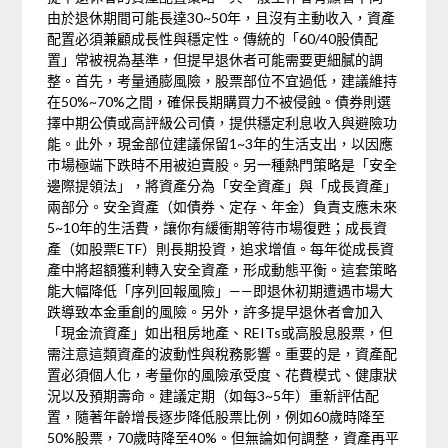
由於退休期間可能長達30~50年，且沒有主動收入，資產
配置必須兼顧成長性與穩定性。傳統的「60/40股債配
置」常被視為基準，但提早退休者可能需要更細膩的調
整。首先，考量通膨風險，股票部位不宜過低，建議維持
在50%~70%之間，確保長期購買力不被侵蝕。債券則選
擇中期公債或高評級公司債，提供穩定利息收入與避險功
能。此外，現金部位建議保留1~3年的生活支出，以因應
市場極端下跌時不用被迫賣股。另一種熱門策略是「安全
邊際提領法」，將資產分為「安全資產」與「成長資產」
兩部分。安全資產（如債券、定存、年金）負責支應未來
5~10年的生活費，讓你有緩衝期等待市場復甦；成長資
產（如股票ETF）則長期投資，追求增值。每年從成長資
產中將超額獲利轉入安全資產，形成動態平衡。這套策略
能大幅降低「序列回報風險」——即退休初期遭遇市場大
跌導致本金重創的風險。另外，許多提早退休者會加入
「現金流資產」如出租房地產、REITs或高股息股票，但
需注意這類資產的波動性與稅務影響。重要的是，資產配
置必須個人化，考量你的風險承受度、花費模式、健康狀
況以及預期壽命。建議定期（如每3~5年）重新評估配
置，隨著年齡增長逐步降低股票比例，例如60歲時降至
50%股票，70歲時降至40%。但無論如何調整，資產再平