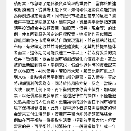
積財富，卻忽略了退休後資產管理的重要性。當你終於達
成財務自由，從職場上退下來，如何確保這些資產能持續
為你創造穩定現金流，同時抵禦市場波動帶來的風險？資
產再平衡正是關鍵策略。簡單來說，資產再平衡是指定期
調整投資組合中各類資產（如股票、債券、現金等）的比
例，使其回到原先設定的目標配置。這項動作看似簡單，
卻能幫助你在市場高點時自動實現獲利，並在低點時逢低
布局，有效鎖定收益並降低整體波動。尤其對於提早退休
者而言，退休期間可能長達三十年以上，若沒有妥善的資
產再平衡機制，很容易因市場劇烈變化而侵蝕本金，甚至
被迫重新回到職場。舉例來說，假設你退休時的資產配置
是60%股票、40%債券。若股市大漲，股票比例可能上升
到70%，此時透過再平衡賣出部分股票、買入債券，等於
將超額獲利落袋為安，同時維持風險控制。反之，當股市
大跌，股票比例下降，再平衡則要求你賣出債券、加碼股
票，以低價累積更多單位。這種紀律性的操作，不僅能避
免追高殺低的人性弱點，更能讓你的退休金在不同市場環
境下保持穩健增長。此外，提早退休者通常需要穩定的現
金流來支付生活開銷，資產再平衡也能與提領策略結合，
例如在再平衡時一併提取生活費，達到效率最大化。但要
留意的是，再平衡並非頻繁操作，一般建議每半年或一年