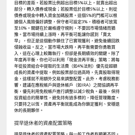
目標的差距。若股票比例超出目標5%以上，就賣出超出
部分，轉入債券或現金；若股票低於目標5%以上，則從
債券或現金中轉入資金加碼股票。這個5%的門檻可以根
據個人風險偏好調整，保守者可設定3%，積極者可放寬
至10%。關鍵在於嚴格遵守規則，不要因市場情緒而猶
豫。當市場持續上漲時，再平衡可能讓你感到「賣太
早」，但正是這個動作鎖住了已實現獲利，避免後續回跌
侵蝕收益。反之，當市場大跌時，再平衡需要你勇敢買
入，這在心理上較難執行，但卻是長期績效的關鍵。除了
年度再平衡，你也可以利用「現金流再平衡」策略：將每
年從投資組合中提取的生活費（如4%法則）優先從超額
成長的資產中提取，例如股票部位過高時，先賣股取得現
金，這樣就不用額外交易來調整配置。此外，考慮稅務影
響，建議在應稅帳戶與退休帳戶（如IRA）之間協調再平
衡，優先利用免稅帳戶進行調整以減少稅負。最後，保持
投資組合的簡單性，避免持有過多標的，降低管理難度。
只要持之以恆，資產再平衡就能成為你鎖定獲利、安穩退
休的長期夥伴。
提早退休者的資產配置策略
提早退休者的資產配置策略，與一般工作者有顯著不同。