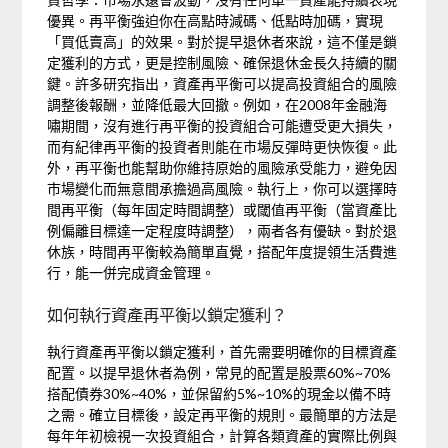
優異。再平衡強迫你在高點時減碼、低點時加碼，實現
「買低賣高」的效果。對於提早退休者來說，這不僅是鎖
定獲利的方式，更是控制風險、確保退休金長久持續的關
鍵。許多研究指出，資產再平衡可以提高投資組合的風險
調整後報酬，並降低最大回撤。例如，在2008年金融海
嘯期間，沒有進行再平衡的投資組合可能遭受更大損失，
而有紀律再平衡的投資者則能在市場反彈時更快恢復。此
外，再平衡也能幫助你維持原始的風險承受能力，避免因
市場變化而無意間承擔過高風險。執行上，你可以選擇時
間再平衡（每年固定時間調整）或閾值再平衡（當資產比
例偏離目標達一定程度時調整），兩者各有優缺。對於退
休族，時間再平衡較為簡單直覺，搭配年度提領生活費進
行，能一併完成資金管理。
如何執行資產再平衡以鎖定獲利？
執行資產再平衡以鎖定獲利，首先需要明確你的目標資產
配置。以提早退休者為例，常見的配置是股票60%~70%
搭配債券30%~40%，並保留約5%~10%的現金以備不時
之需。確立目標後，設定再平衡的規則。最簡單的方法是
每年年初檢視一次投資組合，計算各類資產的實際比例與