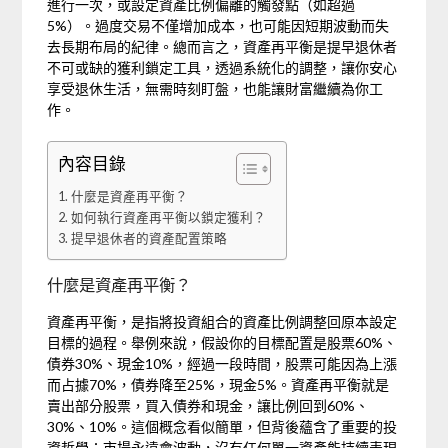
進行一次，或設定資產比例偏離的觸發點（如超過
5%）。過度交易不僅增加成本，也可能因短期波動而失
去長期布局的紀律。總而言之，資產再平衡是提早退休者
不可或缺的獲利鎖定工具，透過系統化的調整，讓你安心
享受退休生活，無需時刻盯盤，也能讓財富繼續為你工
作。
內容目錄
什麼是資產再平衡？
如何執行資產再平衡以鎖定獲利？
提早退休者的資產配置策略
什麼是資產再平衡？
資產再平衡，是指將投資組合的資產比例調整回原本設定
目標的過程。舉例來說，假設你的目標配置是股票60%、
債券30%、現金10%，經過一段時間，股票可能因為上漲
而占據70%，債券降至25%，現金5%。資產再平衡就是
賣出部分股票，買入債券和現金，讓比例回到60%、
30%、10%。這個概念看似簡單，但背後蘊含了重要的投
資哲學：市場永遠會波動，沒有任何單一資產能持續表現