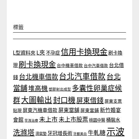
標籤
信用卡換現金
L夾
L型資料夾
不孕症
刷卡換
刷卡換現金
台北借
現
台中機車借款
台中汽車借款
台北汽車借款
台北
台北機車借款
錢
當舖
多囊性卵巢症候
堆高機
塑膠射出成型
大圖輸出
封口機
群
屏東借錢
屏東支票
屏東當舖
新竹婚宴
屏東汽機車借款
貼現
屏東當鋪
未上市
未上市股票
會館
桶裝水
桃園中醫
早洩治療
示波
洗滌塔
牛軋糖
牙冠增長術
滑鼠墊
牙齦美白