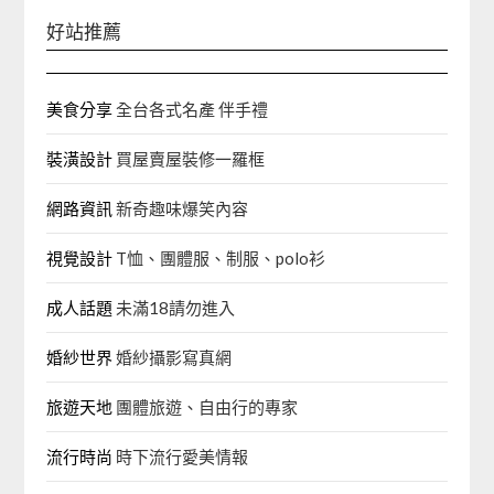
好站推薦
美食分享
全台各式名產 伴手禮
裝潢設計
買屋賣屋裝修一羅框
網路資訊
新奇趣味爆笑內容
視覺設計
T恤、團體服、制服、polo衫
成人話題
未滿18請勿進入
婚紗世界
婚紗攝影寫真網
旅遊天地
團體旅遊、自由行的專家‎
流行時尚
時下流行愛美情報