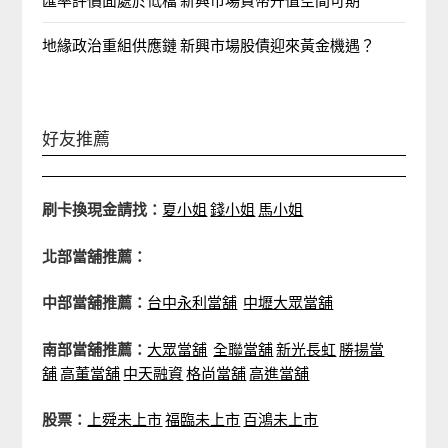
匯率評價面處於低檔 新興市場貨幣升值空間可期
地緣政治重組供應鏈 新興市場股債迎來黃金機遇？
好友推薦
刷卡換現金請找：
夏小姐
錢小姐
馬小姐
北部當舖推薦：
中部當舖推薦：
台中永利當舖
中壢大眾當舖
南部當舖推薦：
大眾當舖
全聯當舖
新光長虹
勝揚當
舖
高董當舖
中天融資
格尚當舖
高進當舖
股票：
上舜未上市
福臨未上市
百鴻未上市