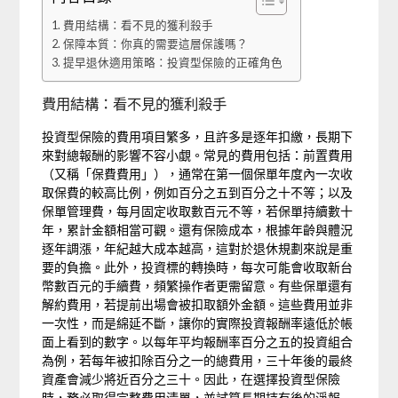
費用結構：看不見的獲利殺手
保障本質：你真的需要這層保護嗎？
提早退休適用策略：投資型保險的正確角色
費用結構：看不見的獲利殺手
投資型保險的費用項目繁多，且許多是逐年扣繳，長期下
來對總報酬的影響不容小覷。常見的費用包括：前置費用
（又稱「保費費用」），通常在第一個保單年度內一次收
取保費的較高比例，例如百分之五到百分之十不等；以及
保單管理費，每月固定收取數百元不等，若保單持續數十
年，累計金額相當可觀。還有保險成本，根據年齡與體況
逐年調漲，年紀越大成本越高，這對於退休規劃來說是重
要的負擔。此外，投資標的轉換時，每次可能會收取新台
幣數百元的手續費，頻繁操作者更需留意。有些保單還有
解約費用，若提前出場會被扣取額外金額。這些費用並非
一次性，而是綿延不斷，讓你的實際投資報酬率遠低於帳
面上看到的數字。以每年平均報酬率百分之五的投資組合
為例，若每年被扣除百分之一的總費用，三十年後的最終
資產會減少將近百分之三十。因此，在選擇投資型保險
時，務必取得完整費用清單，並試算長期持有後的淨報