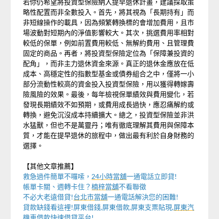
若你仍希望將投資型保險納入提早退休計畫，建議採取策
略性配置而非全數投入。首先，將其視為「長期持有」而
非短線操作的載具，因為頻繁轉換標的會增加費用，且市
場波動對短期內的淨值影響較大。其次，挑選費用率相對
較低的保單，例如前置費用較低、無解約費用、且管理費
固定的商品。再者，將投資型保險定位為「保障兼投資的
配角」，而非主力退休資金來源。真正的退休金應放在低
成本、高穩定性的指數型基金或債券組合之中，僅將一小
部分流動性較高的資金投入投資型保險，用以獲得轉嫁壽
險風險的效果。最後，每年檢視保單績效與費用變化，若
發現長期績效不如預期，或費用成長過快，應忍痛解約或
轉換，避免沉沒成本持續擴大。總之，投資型保險並非洪
水猛獸，但也不是萬靈丹；唯有徹底理解其費用與保障本
質，才能在提早退休的旅程中，做出最有利於自身財務的
選擇。
【其他文章推薦】
救急過件簡單不囉嗦，
24小時當舖
一通電話立即貸!
帳單卡關、週轉卡住？
楠梓當舖
不看聯徵
不必大老遠借貸!
台北市當舖
一通電話解決您的困難!
貸款缺錢看這裡!屏東借錢,屏東借款,屏東支票貼現,
屏東汽
機車借款
快速借貸平台!