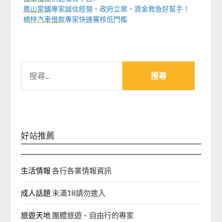
鳳山當舖
專家誠信經營、政府立案，資金救急好幫手！
楠梓汽車借款
專家快速審核低門檻
搜
尋
關
鍵
字:
好站推薦
生活情報
各行各業情報資訊
成人話題
未滿18請勿進入
旅遊天地
團體旅遊、自由行的專家‎