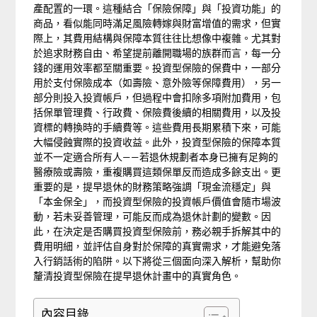
產配置的一環。這種結合「保險保障」與「投資功能」的
商品，看似能同時滿足風險轉嫁與財富增值的需求，但實
際上，其費用結構與保障本質往往比想像中複雜。尤其對
於追求財務自由、希望提前離開職場的族群而言，每一分
錢的運用效率都至關重要。投資型保險的保費中，一部分
用於支付保險成本（如壽險、意外險等保障費用），另一
部分則投入投資帳戶，但過程中會扣除多項附加費用，包
括保單管理費、行政費、保險費後續的相關費用，以及投
資標的轉換時的手續費等。這些費用長期累積下來，可能
大幅侵蝕實際的投資收益。此外，投資型保險的保障本質
並不一定適合所有人——若退休規劃者本身已擁有足夠的
醫療險或壽險，重複購買這類保單反而造成多餘支出。更
重要的是，提早退休的財務策略強調「現金流穩定」與
「本金保全」，而投資型保險的投資帳戶價值會隨市場波
動，若未妥善管理，可能反而成為退休計劃的變數。因
此，在決定是否購買投資型保險前，務必親手拆解其中的
費用明細，並評估自身對於保障的真實需求，才能避免落
入行銷話術的陷阱。以下將從三個面向深入解析，幫助你
釐清投資型保險在提早退休計畫中的真實角色。
內容目錄