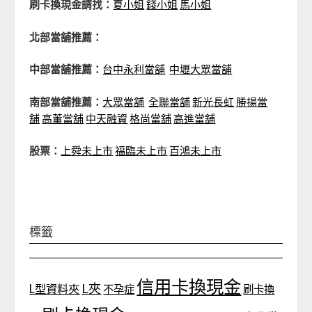
刷卡換現金請找：
夏小姐
錢小姐
馬小姐
北部當舖推薦：
中部當舖推薦：
台中永利當舖
中壢大眾當舖
南部當舖推薦：
大眾當舖
全聯當舖
新光長虹
勝揚當
舖
高董當舖
中天融資
格尚當舖
高進當舖
股票：
上舜未上市
福臨未上市
百鴻未上市
標籤
信用卡換現金
L夾
L型資料夾
不孕症
刷卡換