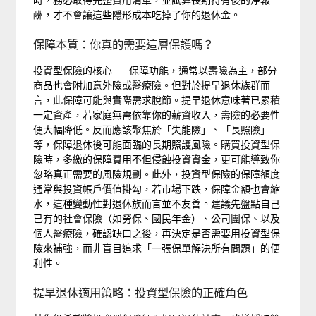
酬，才不會讓這些隱形成本吃掉了你的退休金。
保障本質：你真的需要這層保護嗎？
投資型保險的核心——保障功能，通常以壽險為主，部分
商品也會附加意外險或醫療險。但對於提早退休族群而
言，此保障可能與實際需求脫節。提早退休意味著已累積
一定資產，若家庭無需依靠你的薪資收入，壽險的必要性
便大幅降低。反而應該聚焦於「失能險」、「長照險」
等，保障退休後可能面臨的長期照護風險。購買投資型保
險時，多繳的保障費用不但侵蝕投資資金，更可能導致你
忽略真正需要的風險規劃。此外，投資型保險的保障額度
通常與投資帳戶價值掛勾，若市場下跌，保障金額也會縮
水，這種變動性對退休族而言並不友善。建議先盤點自己
已有的社會保險（如勞保、國民年金）、公司團保、以及
個人醫療險，確認缺口之後，再決定是否需要用投資型保
險來補強，而非盲目追求「一張保單解決所有問題」的便
利性。
提早退休適用策略：投資型保險的正確角色