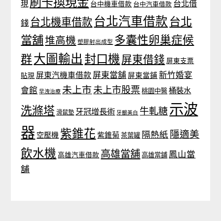
刷卡換現金
台北借
現
台中機車借款
台中汽車借款
台北汽車借款
台北
台北機車借款
錢
當舖
多囊性卵巢症候
堆高機
塑膠射出成型
大圖輸出
封口機
群
屏東借錢
屏東支票
屏東當舖
新竹婚宴
屏東汽機車借款
貼現
屏東當鋪
未上市
未上市股票
會館
桶裝水
桃園中醫
早洩治療
示波
洗滌塔
牛軋糖
牙冠增長術
滑鼠墊
牙齦美白
器
紫錐花
隱適美
隔熱紙
空壓機
紫錐菊
茶葉罐
飲水機
高雄當舖
鳳山當
高雄汽車借款
高雄當鋪
舖