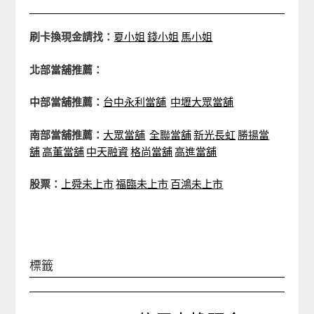
刷卡換現金請找：
夏小姐
錢小姐
馬小姐
北部當舖推薦：
中部當舖推薦：
台中永利當舖
中壢大眾當舖
南部當舖推薦：
大眾當舖
全聯當舖
新光長虹
勝揚當
舖
高董當舖
中天融資
格尚當舖
高進當舖
股票：
上舜未上市
福臨未上市
百鴻未上市
標籤