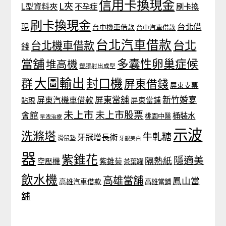
信用卡換現金
L夾
L型資料夾
不孕症
刷卡換
刷卡換現金
台北借
現
台中機車借款
台中汽車借款
台北汽車借款
台北
台北機車借款
錢
當舖
多囊性卵巢症候
堆高機
塑膠射出成型
大圖輸出
封口機
群
屏東借錢
屏東支票
屏東當舖
新竹婚宴
屏東汽機車借款
貼現
屏東當鋪
未上市
未上市股票
會館
桶裝水
桃園中醫
早洩治療
示波
洗滌塔
牛軋糖
牙冠增長術
滑鼠墊
牙齦美白
器
紫錐花
隱適美
隔熱紙
空壓機
紫錐菊
茶葉罐
飲水機
高雄當舖
鳳山當
高雄汽車借款
高雄當鋪
舖