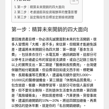
第一步：精算未來開銷的四大面向
第二步：考慮通膨與投資報酬率的雙重影響
第三步：設定階段性目標並定期檢視調整
第一步：精算未來開銷的四大面向
要回推資產目標，你必須先誠實面對未來的生活開銷。很
多人習慣用「大概、差不多」來估算，但精算才能避免誤
差。建議將未來開銷分為四大類：第一類是「基本生活
費」，包括食衣住行、水電瓦斯、通訊網路等，這部分可
以參考主計總處公布的家庭收支調查，或自己記錄三個月
以上的實際支出。第二類是「醫療與長照費用」，台灣健
保雖然給付範圍廣，但自費項目如達文西手術、標靶藥
物、長期看護等花費驚人，建議每月額外提列5,000～
10,000元的醫療儲備金。第三類是「休閒與品質費用」，
包含旅遊、餐廳、興趣學習等，這部分可依個人喜好調
整，但不要完全刪除，否則退休生活會失去樂趣。第四類
是「風險緩衝金」，例如房屋修繕、汽車更換、突發事故
等，建議抓總開銷的10%～20%。將這四類加總後，再乘
以預估的退休年數，就是你的「名目開銷總額」。