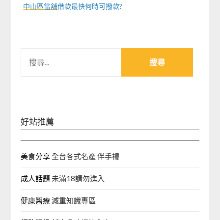
中山區當舖
借款最快何時可撥款?
搜
尋
關
鍵
字:
好站推薦
美食分享
全台各式名產 伴手禮
成人話題
未滿18請勿進入
健康醫療
減重知識專區