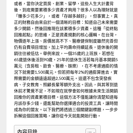
或者，當你決定買房、創業、留學，這些人生大計畫背
後，到底需要累積多少資產才夠用？很多人以為理財就是
「賺多少花多少」，或者「存越多越好」，但事實上，真
正的財務自由來自於一個清晰的目標：知道自己未來需要
多少開銷，然後回推現在該累積多少資產。這種「從終點
回推起點」的思維，正是資產規劃的核心邏輯。在台灣，
物價逐年上漲、房價居高不下、醫療健保制度雖然完善但
仍有自費項目增加，加上平均壽命持續延長，退休後的開
銷往往被低估。舉例來說，一個35歲的上班族，若想在
65歲退休後活到90歲，25年的退休生活若每月基本開銷5
萬元（含房租、飲食、醫療、娛樂），在不考慮通膨的情
況下就需要1,500萬元。但若把每年2%的通膨算進去，實
際需要的金額遠遠超過2,500萬元。這還不包含突發疾
病、子女教育、照顧長輩等額外支出。因此，與其等到退
休前才驚覺不足，不如現在就學會如何根據未來生活開銷
回推你的資產累積目標。這個方法不僅能讓你清楚知道每
月該存多少錢，還能幫助你選擇適合的投資工具，讓時間
成為你的盟友。以下我們將透過三個關鍵副標題，一步步
拆解這個回推策略，讓你從今天就能開始行動。
內容目錄