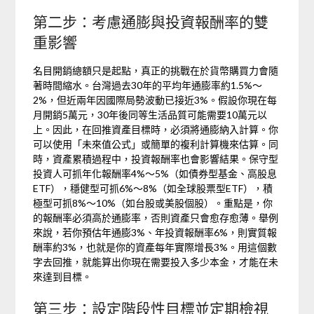
第二步：考慮通膨與投資報酬率的雙
重影響
名目開銷總額只是起點，真正的挑戰在於貨幣購買力會隨
著時間縮水。台灣過去30年的平均年通膨率約1.5%～
2%，但近兩年因國際局勢波動已接近3%。假設你現在每
月開銷5萬元，30年後同等生活品質可能需要10萬元以
上。因此，在回推資產目標時，必須將通膨納入計算。你
可以使用「未來值公式」或簡單的複利計算機來估算。同
時，資產累積過程中，投資報酬率也會影響結果。保守型
投資人可抓年化報酬率4%～5%（如債券型基金、高股息
ETF），穩健型可抓6%～8%（如全球股票型ETF），積
極型可抓8%～10%（如台股或美股個股）。重點是，你
的報酬率必須高於通膨率，否則資產只會愈存愈薄。舉例
來說，若你預估年通膨3%、年投資報酬率6%，則實質報
酬率約3%，也就是你的資產每年實際增長3%。用這個數
字去回推，就能算出你現在需要投入多少本金，才能在未
來達到目標。
第三步：設定階段性目標並定期檢視