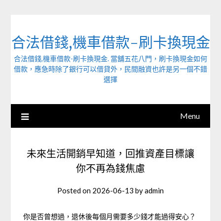
Skip
to
content
合法借錢,機車借款-刷卡換現金
合法借錢,機車借款-刷卡換現金. 當舖五花八門，刷卡換現金如何
借款，應急時除了銀行可以借貸外，民間融資也許是另一個不錯
選擇
Menu
未來生活開銷早知道，回推資產目標讓
你不再為錢焦慮
Posted on
2026-06-13
by
admin
你是否曾想過，退休後每個月需要多少錢才能過得安心？