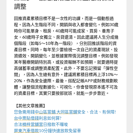
調整
回推資產累積目標不是一次性的功課，而是一個動態過
程。因為人生階段不同，開銷與收入都會變化。例如30歲
時你可能單身、租房，40歲時可能成家、買房、養育子
女，60歲時子女獨立、房貸還清。因此建議將人生分成幾
個階段（如每5～10年為一階段），分別回推該階段的資
產目標。同時，每年至少要檢視一次自己的資產現狀、投
資績效、開銷變化，並根據實際情況調整目標。例如發現
某年醫療開銷特別高，或投資報酬不如預期，就要適時提
高儲蓄率或調整資產配置。此外，不要忘記預留「彈性空
間」，因為人生總有意外。建議將累積目標再上浮10%～
20%，作為安全邊際。最後，搭配記帳APP或財務規劃軟
體，讓整個流程數據化、可視化，你會發現原本遙不可及
的資產目標，其實只要按部就班，就能一步步靠近。
【其他文章推薦】
您急需用錢
中山區當舖
,
大同區當舖
安全、合法、有保障!
台中票貼借錢
利息如何算?
合法
楠梓當舖當
日撥款不囉唆
屏東汽車借款
10分鐘快速放款免留車