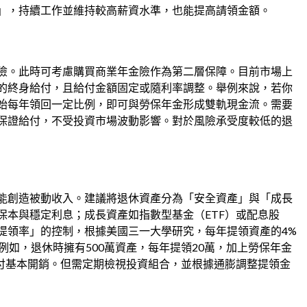
」，持續工作並維持較高薪資水準，也能提高請領金額。
險。此時可考慮購買商業年金險作為第二層保障。目前市場上
的終身給付，且給付金額固定或隨利率調整。舉例來說，若你
始每年領回一定比例，即可與勞保年金形成雙軌現金流。需要
保證給付，不受投資市場波動影響。對於風險承受度較低的退
能創造被動收入。建議將退休資產分為「安全資產」與「成長
保本與穩定利息；成長資產如指數型基金（ETF）或配息股
提領率」的控制，根據美國三一大學研究，每年提領資產的4%
例如，退休時擁有500萬資產，每年提領20萬，加上勞保年金
應付基本開銷。但需定期檢視投資組合，並根據通膨調整提領金