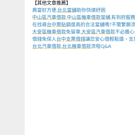
【其他文章推薦】
典當好方便,
台北當舖
助你快速紓困
中山區汽車借款
.
中山區機車借款
當舖,有到府服務
在找尋
台中票貼
額度高的合法當舖嗎?不需繁鎖流
大安區機車借款
免留車,
大安區汽車借款
不必擔心
借錢免保人
台中支票借錢
讓您安心借輕鬆還，支
台北汽車借款
,
台北機車借款
流程Q&A