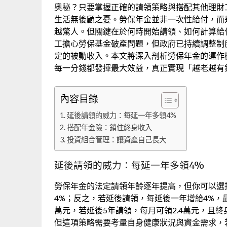
奧秘？只要掌握正確的請領策略與搭配其他理財
生活無後顧之憂。勞保年金並非一次性給付，而
越驚人。但關鍵在於何時開始請領、如何計算給
工擔心勞保基金破產問題，但政府已持續調整制
定的被動收入。本文將深入剖析勞保年金的運作
每一分錢都發揮最大效益，真正實現「越老越有
內容目錄
延後請領的威力：每延一年多領4%
搭配年金險：鎖住終身收入
投資組合管理：讓資產自己長大
延後請領的威力：每延一年多領4%
勞保年金的法定請領年齡逐年提高，但你可以選
4%；反之，若延後請領，每延後一年增給4%，
萬元，若延後5年請領，每月可領2.4萬元，且
但這項策略需要考量自身健康狀況與資金需求，