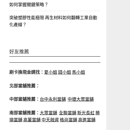
如何掌握關鍵策略？
突破塑膠性能極限 再生材料如何翻轉工業自動
化產線？
好友推薦
刷卡換現金請找：
夏小姐
錢小姐
馬小姐
北部當舖推薦：
中部當舖推薦：
台中永利當舖
中壢大眾當舖
南部當舖推薦：
大眾當舖
全聯當舖
新光長虹
勝
揚當舖
高董當舖
中天融資
格尚當舖
高進當舖