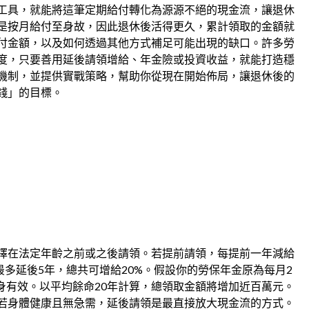
工具，就能將這筆定期給付轉化為源源不絕的現金流，讓退休
是按月給付至身故，因此退休後活得更久，累計領取的金額就
付金額，以及如何透過其他方式補足可能出現的缺口。許多勞
度，只要善用延後請領增給、年金險或投資收益，就能打造穩
機制，並提供實戰策略，幫助你從現在開始佈局，讓退休後的
錢」的目標。
擇在法定年齡之前或之後請領。若提前請領，每提前一年減給
最多延後5年，總共可增給20%。假設你的勞保年金原為每月2
終身有效。以平均餘命20年計算，總領取金額將增加近百萬元。
若身體健康且無急需，延後請領是最直接放大現金流的方式。