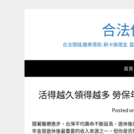
Skip
to
content
合法
合法借錢,機車借款-刷卡換現金
首頁
活得越久領得越多 勞保
Posted o
隨著醫療進步，台灣平均壽命不斷延長，退休後的
年金是退休後最重要的收入來源之一，但你是否