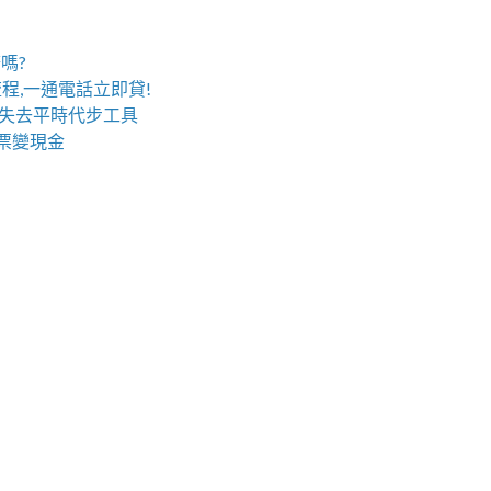
嗎?
程,一通電話立即貸!
失去平時代步工具
票變現金