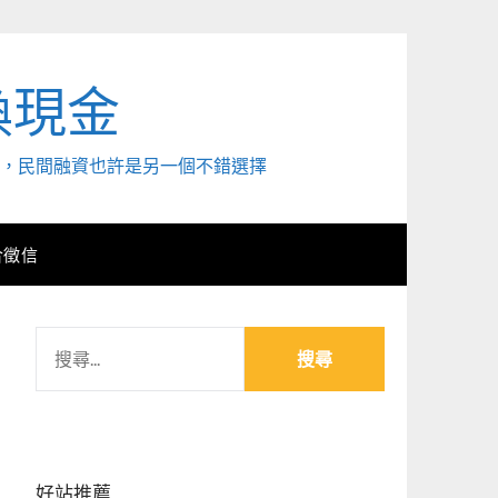
換現金
外，民間融資也許是另一個不錯選擇
合徵信
搜
尋
關
鍵
字:
好站推薦