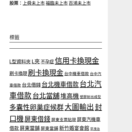
股票：
上舜未上市
福臨未上市
百鴻未上市
標籤
信用卡換現金
L夾
L型資料夾
不孕症
刷卡換現金
刷卡換現
台中機車借款
台中汽
台北汽
台北機車借款
台北借錢
車借款
車借款
台北當舖
堆高機
塑膠射出成型
大圖輸出
封
多囊性卵巢症候群
口機
屏東借錢
屏東汽機車
屏東支票貼現
屏東當舖
新竹婚宴會館
借款
屏東當鋪
早洩治