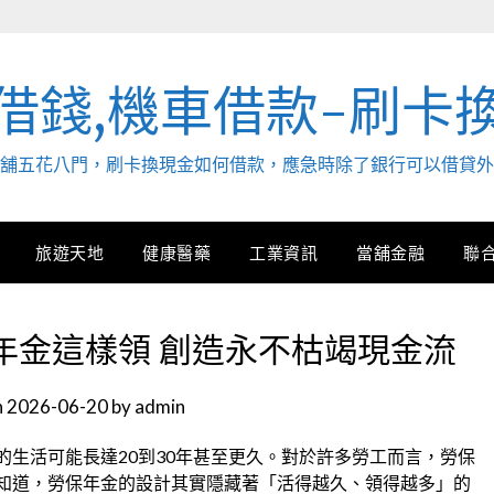
借錢,機車借款-刷卡
. 當舖五花八門，刷卡換現金如何借款，應急時除了銀行可以借貸
旅遊天地
健康醫藥
工業資訊
當舖金融
聯
年金這樣領 創造永不枯竭現金流
n
2026-06-20
by
admin
生活可能長達20到30年甚至更久。對於許多勞工而言，勞保
知道，勞保年金的設計其實隱藏著「活得越久、領得越多」的