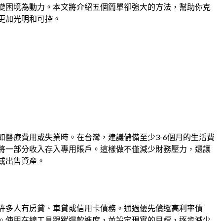
變困境為動力。本文將介紹五個簡單卻強大的方法，幫助你克
更加光明和可控。
如醫療費用或失業時。在台灣，建議儲備至少3-6個月的生活費
將一部分收入存入專用賬戶。這樣做不僅減少財務壓力，還讓
或出售資產。
許多人有房貸、車貸或信用卡債務。通過優先償還高利率債
。使用在線工具跟蹤還款進度，並設定現實的目標，逐步減少