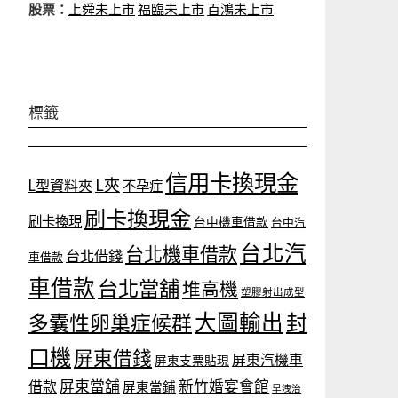
股票：
上舜未上市
福臨未上市
百鴻未上市
標籤
信用卡換現金
L夾
L型資料夾
不孕症
刷卡換現金
刷卡換現
台中機車借款
台中汽
台北汽
台北機車借款
台北借錢
車借款
車借款
台北當舖
堆高機
塑膠射出成型
大圖輸出
封
多囊性卵巢症候群
口機
屏東借錢
屏東汽機車
屏東支票貼現
屏東當舖
新竹婚宴會館
借款
屏東當鋪
早洩治