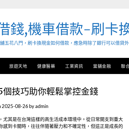
借錢,機車借款-刷卡
. 當舖五花八門，刷卡換現金如何借款，應急時除了銀行可以借貸
旅遊天地
健康醫藥
工業資訊
當舖金融
聯
5個技巧助你輕鬆掌控金錢
n
2025-08-26
by
admin
，尤其是在台灣這樣的高生活成本環境中。從日常開支到重大
你感到卡關時，往往伴隨著壓力和不確定性，但這正是成長的