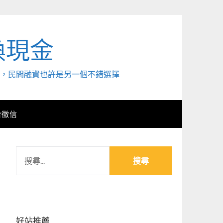
換現金
外，民間融資也許是另一個不錯選擇
合徵信
搜
尋
關
鍵
字:
好站推薦