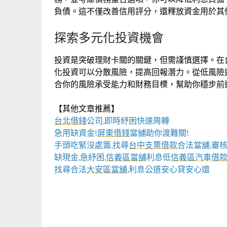
負債。這不僅改善信用評分，還釋放資金用於其
探索多元化投資機會
投資是突破理財卡關的關鍵，但需謹慎選擇。在
化投資可以分散風險，提高回報潛力。從低風險
合你的風險承受能力和財務目標，幫助你穩步前
【其他文章推薦】
台北借錢
公司,即時紓困快速周轉
急用缺資金!
屏東借錢
當舖助你渡難關!
手頭吃緊沒處籌,找尋
台中支票借款
合法當舖,審
缺現金,急紓困,
信義區當舖
利息低
信義區汽車借
找尋合法
大安區當舖
,利息公道安心貸安心還