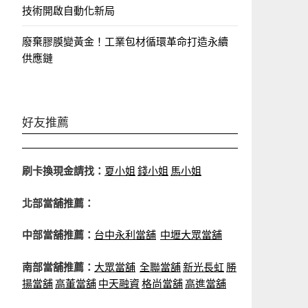
技術開啟自動化新局
廢棄膠膜變黃金！工業包材循環革命打造永續
供應鏈
好友推薦
刷卡換現金請找：
夏小姐
錢小姐
馬小姐
北部當舖推薦：
中部當舖推薦：
台中永利當舖
中壢大眾當舖
南部當舖推薦：
大眾當舖
全聯當舖
新光長虹
勝
揚當舖
高董當舖
中天融資
格尚當舖
高進當舖