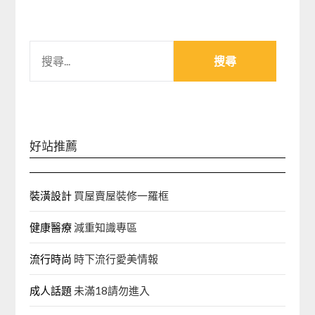
搜
尋
關
鍵
字:
好站推薦
裝潢設計
買屋賣屋裝修一羅框
健康醫療
減重知識專區
流行時尚
時下流行愛美情報
成人話題
未滿18請勿進入