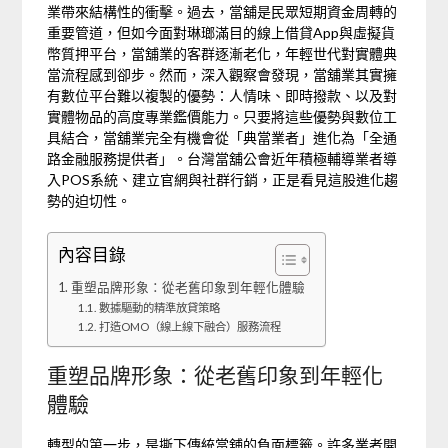
業帶來結構性的衝擊。過去，當舖是民眾短期資金周轉的
重要管道，但如今面對琳瑯滿目的線上借貸App與虛擬貨
幣質押平台，當舖業的客群逐漸老化，年輕世代對實體典
當流程感到卻步。然而，深入觀察會發現，當舖業其實擁
有數位平台難以複製的優勢：人情味、即時撥款、以及對
實體物品的高度專業鑑價能力。只要將這些優勢與數位工
具結合，當舖業完全有機會從「典當業者」進化為「全通
路金融服務提供者」。台灣當舖公會近年積極輔導業者導
入POS系統、建立官網與社群行銷，正是看見這股進化趨
勢的迫切性。
內容目錄
重塑品牌形象：從老舊印象到年輕化體驗
數據驅動的精準放貸策略
打造OMO（線上線下融合）服務流程
重塑品牌形象：從老舊印象到年輕化
體驗
轉型的第一步，是撕下傳統當舖的負面標籤。許多業者開