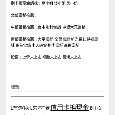
刷卡換現金請找：
夏小姐
錢小姐
馬小姐
北部當舖推薦：
中部當舖推薦：
台中永利當舖
中壢大眾當舖
南部當舖推薦：
大眾當舖
全聯當舖
新光長虹
勝揚當
舖
高董當舖
中天融資
格尚當舖
高進當舖
股票：
上舜未上市
福臨未上市
百鴻未上市
標籤
信用卡換現金
L夾
L型資料夾
不孕症
刷卡換