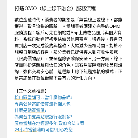
打造OMO（線上線下融合）服務流程
數位金融時代，消費者的期望是「無論線上或線下，都能
獲得一致且流暢的體驗」。當舖業者應建立完整的OMO
服務流程：客戶可先在網站或App上傳物品照片與個人資
料，系統自動進行初步估價與信用審查；通過後，客戶只
需到店一次完成簽約與撥款，大幅減少臨櫃時間。對於不
想親自到店的客戶，部分業者已提供專人到府收件服務
（限高價物品），並全程錄影確保安全。另一方面，線下
店面則扮演體驗與信任的角色，讓客戶實際觸摸物品與諮
詢，強化交易安心感。這種線上線下無縫接軌的模式，正
是當舖業在數位衝擊下最有力的進化方向。
【其他文章推薦】
松山區當舖
可典當什麼物品呢?
專業
公營當舖
借貸流程懶人包
什麼是
動產質借
?
為何
台中支票貼現
銀行限制多?
屏東當舖
在地經營多年,政府合法立案
24小時當舖
隨時可借!用心為您