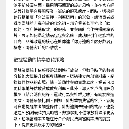
始重新裝潢店面，採用明亮簡潔的設計風格，並在官方網
站與社群平台展現專業、誠信的服務態度。同時，透過網
路行銷推廣「合法質押、利率透明」的形象，讓消費者認
識到當舖並非高利貸的代名詞。部分業者甚至推出「線上
預約、到店快速取款」的服務，並與網紅合作拍攝開箱影
片，展示如何鑑定精品包包與名錶，成功吸引年輕族群的
目光。品牌改造的核心在於傳達「你身邊的金融好鄰居」
概念，降低客戶的距離感。
數據驅動的精準放貸策略
當舖業傳統上依賴經驗法則進行放貸，但數位時代的數據
分析能大幅提升效率與精準度。透過建立內部資料庫，記
錄每件物品的市場行情、流動性與轉賣難易度，業者可以
更科學地評估放貸成數與利率。此外，導入客戶信用評分
模型（結合消費紀錄、還款行為與社群足跡）有助於篩選
風險，降低呆帳比例。例如，針對重複典當的客戶，系統
可自動提醒業者調整條件；針對逾期未贖回的物品，也能
透過AI預測最佳拍賣時機。數據驅動不僅讓放貸決策更客
觀，也讓當舖業者能在符合台灣民法與當舖業法的前提
下，提供更具競爭力的服務。