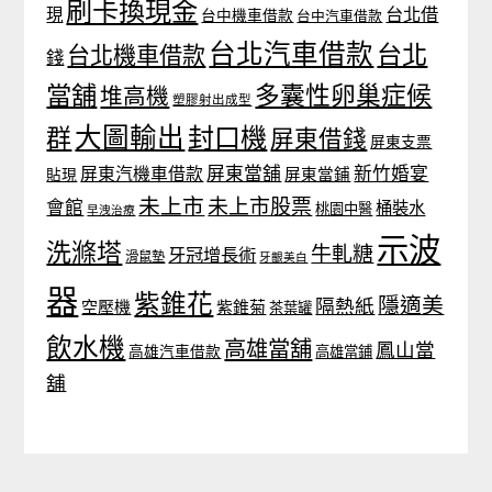
刷卡換現金
台北借
現
台中機車借款
台中汽車借款
台北汽車借款
台北
台北機車借款
錢
當舖
多囊性卵巢症候
堆高機
塑膠射出成型
大圖輸出
封口機
群
屏東借錢
屏東支票
屏東當舖
新竹婚宴
屏東汽機車借款
貼現
屏東當鋪
未上市
未上市股票
會館
桶裝水
桃園中醫
早洩治療
示波
洗滌塔
牛軋糖
牙冠增長術
滑鼠墊
牙齦美白
器
紫錐花
隱適美
隔熱紙
空壓機
紫錐菊
茶葉罐
飲水機
高雄當舖
鳳山當
高雄汽車借款
高雄當鋪
舖