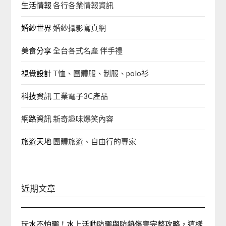
生活情報
各行各業情報資訊
婚紗世界
婚紗攝影寫真網
美食分享
全台各式名產 伴手禮
視覺設計
T恤、團體服、制服、polo衫
科技資訊
工業電子3C產品
網路資訊
新奇趣味爆笑內容
旅遊天地
團體旅遊、自由行的專家‎
近期文章
玩水不怕曬！水上活動防曬與防熱傷害完整攻略，這樣