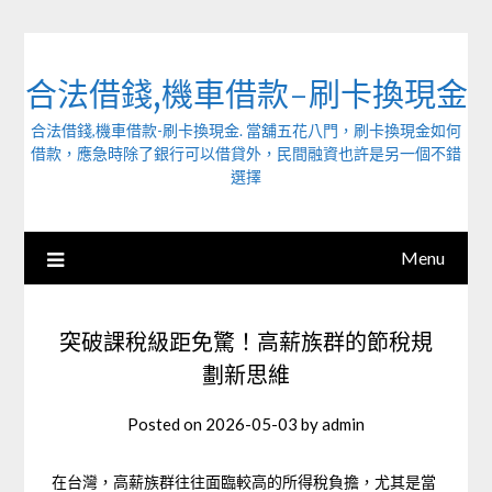
Skip
to
content
合法借錢,機車借款-刷卡換現金
合法借錢,機車借款-刷卡換現金. 當舖五花八門，刷卡換現金如何
借款，應急時除了銀行可以借貸外，民間融資也許是另一個不錯
選擇
Menu
突破課稅級距免驚！高薪族群的節稅規
劃新思維
Posted on
2026-05-03
by
admin
在台灣，高薪族群往往面臨較高的所得稅負擔，尤其是當