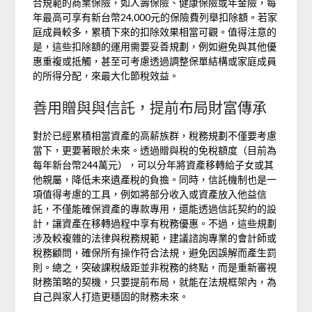
合規範的商業保險，如人壽保險、健康保險或年金險，每
年最高可享有新台幣24,000元的保險費列舉扣除額。若家
庭成員較多，累積下來的扣除效果相當可觀。值得注意的
是，這些扣除額的運用需要妥善規劃，例如避免與其他優
惠重複或抵觸，甚至可考慮透過調整保單結構或家庭成員
的所得分配，來最大化節稅效益。
善用贈與與信託，提前布局財富傳承
對於已經累積相當資產的高薪族群，稅務規劃不僅要考慮
當下，更要著眼於未來。透過贈與稅的免稅額度（目前為
每年新台幣244萬元），可以分年將資產移轉給子女或其
他親屬，降低未來遺產稅的負擔。同時，信託機制也是一
項值得考慮的工具，例如將部分收入或資產放入他益信
託，不僅能確保資產的專款專用，還能透過信託契約的設
計，讓資產在移轉過程中享有稅務優惠。不過，這些規劃
涉及較複雜的法律與稅務規範，建議諮詢專業的會計師或
稅務顧問，確保所有操作符合法規，避免因誤解而產生罰
則。總之，突破課稅級距並非稅務的終點，而是重新審視
財務策略的契機，只要提前布局，就能在法規框架內，為
自己與家人打造更穩固的財務未來。