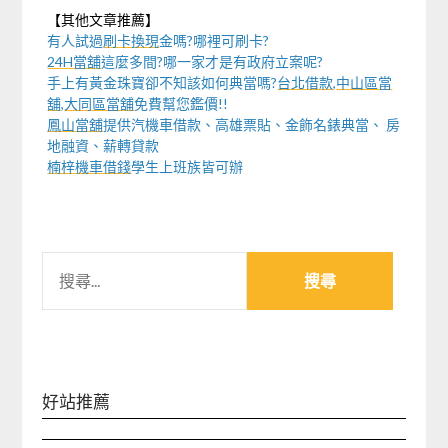
【其他文章推薦】
有人試過
刷卡換現
金嗎?哪裡可刷卡?
24H當舖
這麼多間?哪一家才是有政府立案呢?
手上有黃金珠寶卻不知該如何典當嗎?
台北借款
,
中山區當
舖
,
大同區當舖
免費幫您鑑價!!
鳳山當舖
提供汽機車借款、高雄票貼、金飾名錶典當、 房
地融資、薪轉貸款
楠梓機車借錢
學生上班族皆可辦
搜
尋
關
鍵
字:
好站推薦