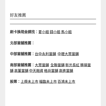
好友推薦
刷卡換現金請找：
夏小姐
錢小姐
馬小姐
北部當舖推薦：
中部當舖推薦：
台中永利當舖
中壢大眾當舖
南部當舖推薦：
大眾當舖
全聯當舖
新光長虹
勝揚當
舖
高董當舖
中天融資
格尚當舖
高進當舖
股票：
上舜未上市
福臨未上市
百鴻未上市