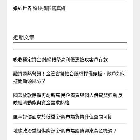
婚紗世界
婚紗攝影寫真網
近期文章
吸收穩定資金 純網銀祭高利優惠搶攻客戶存款
融資過熱警訊！金管會擬推台股槓桿儀錶板，散戶如何
避開斷頭風險？
國銀放款餘額再創新高 民企備貨與個人借貸雙強勁 反
映經濟動能與資金需求熱絡
匯率評價面處於低檔 新興市場貨幣升值空間可期
地緣政治重組供應鏈 新興市場股債迎來黃金機遇？