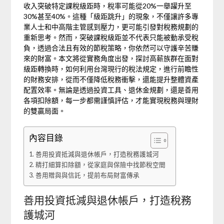
收入突破特定課稅級距時，稅率可能從20%一舉躍升至
30%甚至40%。這種「級距跳升」的現象，不僅讓許多專
業人士和中高階主管感到壓力，更可能引發對稅務規劃的
重新思考。然而，突破課稅級距並不代表只能被動承受稅
負，透過合法且有效的節稅策略，你依然可以守護辛苦賺
來的財富。本文將從實務角度出發，探討高薪族群在面對
級距轉換時，如何利用台灣現行的稅法規定，進行前瞻性
的財務安排，從而不僅降低稅務衝擊，還能提升整體資產
配置效率。無論是透過投資工具、退休金規劃，還是善用
各項扣除額，每一步都需謹慎評估，才能實現稅務與理財
的雙贏局面。
內容目錄
善用投資抵減與退休帳戶，打造稅務護城河
精打細算扣除額，從家庭與保險中找節稅空間
善用贈與與信託，提前布局財富傳承
善用投資抵減與退休帳戶，打造稅務
護城河