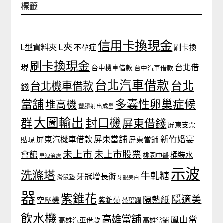
標籤
信用卡換現金
L夾
L型資料夾
不孕症
刷卡換
刷卡換現金
台北借
現
台中機車借款
台中汽車借款
台北汽車借款
台北
台北機車借款
錢
當舖
多囊性卵巢症候
堆高機
塑膠射出成型
大圖輸出
封口機
群
屏東借錢
屏東支票
屏東當舖
新竹婚宴
屏東汽機車借款
貼現
屏東當鋪
未上市
未上市股票
會館
桶裝水
桃園中醫
早洩治療
示波
洗滌塔
牛軋糖
牙冠增長術
滑鼠墊
牙齦美白
器
紫錐花
隱適美
隔熱紙
空壓機
紫錐菊
茶葉罐
飲水機
高雄當舖
鳳山當
高雄汽車借款
高雄當鋪