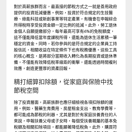
對於高薪族群而言，最直接的節稅方式之一就是善用政府
提供的投資抵減優惠。例如，投資於符合規定的生技醫
療、綠能科技或新創事業等特定產業，有機會在申報綜合
所得稅時享受投資金額一定比例的抵減。此外，勞工退休
金個人自願提繳部分，每年最高可享有6%的免稅額度，
這不僅能降低當年度課稅所得，還能為退休生活累積一筆
穩定的資金。同時，若你參與的是符合規定的企業員工持
股信託，相關收益在特定條件下也有稅務優惠。這些工具
的核心概念，是將部分當期收入轉化為長期投資或退休準
備，不僅能有效降低稅率級距的衝擊，還能透過時間複利
效應，創造更豐厚的資產回報。
精打細算扣除額，從家庭與保險中找
節稅空間
除了投資層面，高薪族群也應仔細檢視各項扣除額的運
用。例如，醫藥生育費用、房屋租金支出、教育學費等，
都可能成為節稅的利器。尤其是對於有家庭扶養責任的人
來說，申報扶養父母或子女時，每個受扶養親屬的基本免
稅額及相關扣除項目，都能顯著降低稅負。此外，購買符