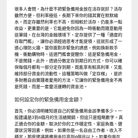
很多人會問，為什麼不把緊急備用金放在活存就好？活存
雖然方便，但利率極低，長期下來你的錢其實在默默縮
水。而定存雖然利率也不高，但相較於活存，仍能多一點
收益，更重要的是，它能避免你因為一時衝動而隨意動用
這筆錢。在台灣的金融環境下，定存提供了一種「適度的
存取門檻」，讓你必須經過思考才能提領，這就形成了一
道心理防火牆。當你面對非緊急的誘惑，例如換新款手
機、衝動購物時，這道門檻會提醒你：這是緊急備用金，
不是閒錢。此外，透過分散定存到期日的方式，你可以確
保每個月都有一部分定存到期，既能享有較高利率，又能
維持部分資金的流動性。這種策略叫做「定存梯」，是許
多財務自由實踐者愛用的方法。它讓你的緊急備用金不再
是死錢，而是一套靈活運轉的資金池。
如何設定你的緊急備用金金額？
首先，你必須明確知道自己的緊急備用金該準備多少。一
般建議是3到6個月的生活總開銷，但這只是粗略數字。真
正適合你的金額，取決於你的工作穩定性、家庭負擔、健
康狀況等因素。例如，如果你是一名自由工作者，收入不
穩定，那麼建議將備用金拉高到6個月以上。如果你是在