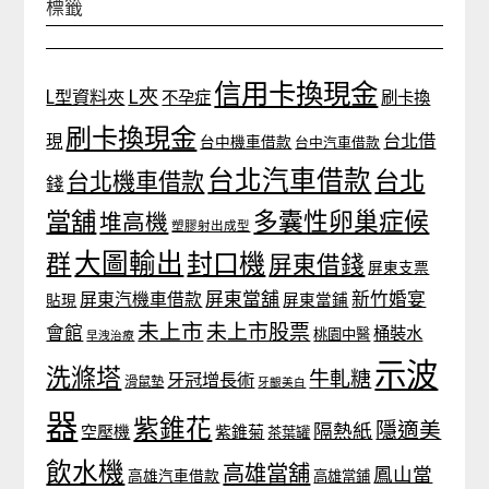
標籤
信用卡換現金
L夾
L型資料夾
不孕症
刷卡換
刷卡換現金
台北借
現
台中機車借款
台中汽車借款
台北汽車借款
台北
台北機車借款
錢
當舖
多囊性卵巢症候
堆高機
塑膠射出成型
大圖輸出
封口機
群
屏東借錢
屏東支票
屏東當舖
新竹婚宴
屏東汽機車借款
貼現
屏東當鋪
未上市
未上市股票
會館
桶裝水
桃園中醫
早洩治療
示波
洗滌塔
牛軋糖
牙冠增長術
滑鼠墊
牙齦美白
器
紫錐花
隱適美
隔熱紙
空壓機
紫錐菊
茶葉罐
飲水機
高雄當舖
鳳山當
高雄汽車借款
高雄當鋪