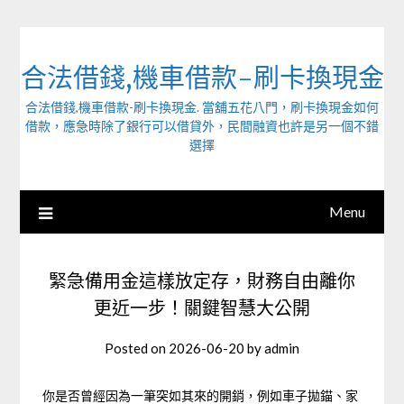
Skip
to
content
合法借錢,機車借款-刷卡換現金
合法借錢,機車借款-刷卡換現金. 當舖五花八門，刷卡換現金如何
借款，應急時除了銀行可以借貸外，民間融資也許是另一個不錯
選擇
Menu
緊急備用金這樣放定存，財務自由離你
更近一步！關鍵智慧大公開
Posted on
2026-06-20
by
admin
你是否曾經因為一筆突如其來的開銷，例如車子拋錨、家