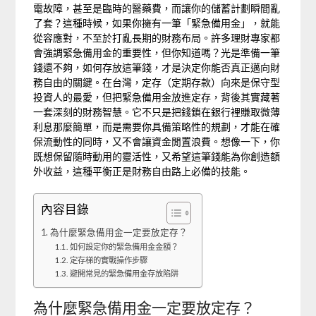
電故障，甚至是臨時的醫藥費，而讓你的儲蓄計劃瞬間亂
了套？這種時候，如果你擁有一筆「緊急備用金」，就能
從容應對，不至於打亂長期的財務布局。許多理財專家都
會強調緊急備用金的重要性，但你知道嗎？光是準備一筆
錢還不夠，如何存放這筆錢，才是決定你能否真正邁向財
務自由的關鍵。在台灣，定存（定期存款）向來是保守型
投資人的最愛，但把緊急備用金放進定存，背後其實藏著
一套深刻的財務智慧。它不只是把錢鎖在銀行裡賺取微薄
利息那麼簡單，而是需要你具備策略性的規劃，才能在確
保流動性的同時，又不會讓資金閒置浪費。想像一下，你
既想保留隨時動用的靈活性，又希望這筆錢能為你創造額
外收益，這種平衡正是財務自由路上必備的技能。
內容目錄
為什麼緊急備用金一定要放定存？
如何設定你的緊急備用金金額？
定存梯的實戰操作步驟
避開常見的緊急備用金存放陷阱
為什麼緊急備用金一定要放定存？