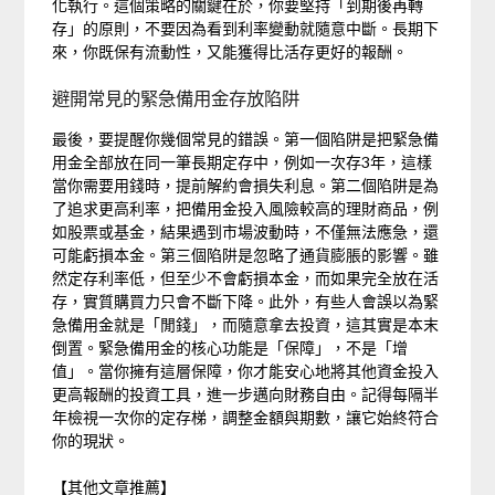
化執行。這個策略的關鍵在於，你要堅持「到期後再轉
存」的原則，不要因為看到利率變動就隨意中斷。長期下
來，你既保有流動性，又能獲得比活存更好的報酬。
避開常見的緊急備用金存放陷阱
最後，要提醒你幾個常見的錯誤。第一個陷阱是把緊急備
用金全部放在同一筆長期定存中，例如一次存3年，這樣
當你需要用錢時，提前解約會損失利息。第二個陷阱是為
了追求更高利率，把備用金投入風險較高的理財商品，例
如股票或基金，結果遇到市場波動時，不僅無法應急，還
可能虧損本金。第三個陷阱是忽略了通貨膨脹的影響。雖
然定存利率低，但至少不會虧損本金，而如果完全放在活
存，實質購買力只會不斷下降。此外，有些人會誤以為緊
急備用金就是「閒錢」，而隨意拿去投資，這其實是本末
倒置。緊急備用金的核心功能是「保障」，不是「增
值」。當你擁有這層保障，你才能安心地將其他資金投入
更高報酬的投資工具，進一步邁向財務自由。記得每隔半
年檢視一次你的定存梯，調整金額與期數，讓它始終符合
你的現狀。
【其他文章推薦】