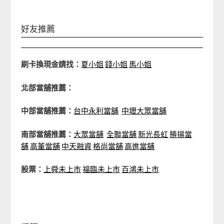
好友推薦
刷卡換現金請找：
夏小姐
錢小姐
馬小姐
北部當舖推薦：
中部當舖推薦：
台中永利當舖
中壢大眾當舖
南部當舖推薦：
大眾當舖
全聯當舖
新光長虹
勝揚當
舖
高董當舖
中天融資
格尚當舖
高進當舖
股票：
上舜未上市
福臨未上市
百鴻未上市