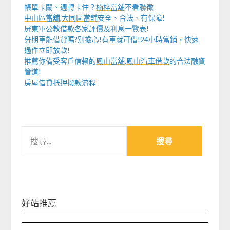
帳單卡關、週轉卡住？
楠梓當舖
不看聯徵
中山區當舖
,
大同區當舖
安全、合法、有保障!
屏東軍公教借款
各家評價及利息一覽表!
分期車能借貸嗎?別擔心!有車就可借!
24小時當鋪
，快速
過件立即放款!
推薦你備受客戶信賴的
鳳山當舖
,
鳳山汽車借款
的合法融資
管道!
房屋借貸
抵押撥款流程
搜
尋
關
鍵
字:
好站推薦