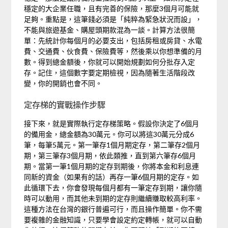
穩定的大企業任職，且有完善的保險，那麼3個月可能就
足夠。重點是，這筆錢必須是「純粹為緊急狀況而設」，
不能與旅遊基金、購屋頭期款混為一談。計算方法很簡
單：先統計你每個月的必要支出，包括房租或房貸、水電
費、交通費、伙食費、保險費等，然後乘以你想準備的月
數。得到總金額後，你就可以開始規劃如何分批存入定
存。記住，這個數字要定期檢視，因為隨著生活階段改
變，你的開銷也會不同。
定存梯的實戰操作步驟
接下來，就是實際執行定存梯策略。假設你決定了6個月
的備用金，總金額為30萬元。你可以將這30萬元分成6
筆，每筆5萬元。第一筆存1個月期定存，第二筆存2個月
期，第三筆存3個月期，依此類推，直到第六筆存6個月
期。當第一筆1個月期的定存到期後，你將本金和利息連
同新的資金（如果有的話）再存一筆6個月期的定存。如
此循環下去，你會發現每個月都有一筆定存到期，讓你隨
時可以動用，而其他未到期的定存則繼續賺取較高利率。
這種方法在台灣的銀行普遍可行，而且操作簡單。你不需
要複雜的金融知識，只要學會設定約定轉帳，就可以自動