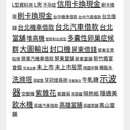
信用卡換現金
L夾
L型資料夾
不孕症
刷卡換
刷卡換現金
台北借
現
台中機車借款
台中汽車借款
台北汽車借款
台北
台北機車借款
錢
當舖
多囊性卵巢症候
堆高機
塑膠射出成型
大圖輸出
封口機
群
屏東借錢
屏東支票
屏東當舖
新竹婚宴
屏東汽機車借款
貼現
屏東當鋪
未上市
未上市股票
會館
桶裝水
桃園中醫
早洩治療
示波
洗滌塔
牛軋糖
牙冠增長術
滑鼠墊
牙齦美白
器
紫錐花
隱適美
隔熱紙
空壓機
紫錐菊
茶葉罐
飲水機
高雄當舖
鳳山當
高雄汽車借款
高雄當鋪
舖