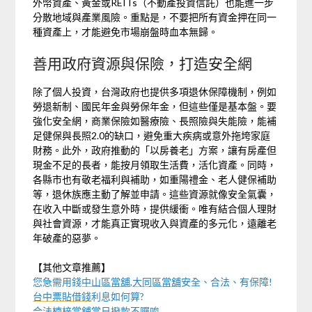
外幣資產、黃金或REITs（不動產投資信託）也能進一步
分散地域與產業風險。重點是，不要把所有資金押在同一
種資產上，才能避免市場崩盤時血本無歸。
善用政府資源與保險，打造安全網
除了個人投資，台灣政府也提供多項退休保障機制，例如
勞退新制、國民年金與勞保年金，但這些僅是基本盤。要
強化安全網，商業保險如醫療險、長照險與失能險，能補
足健保與長照2.0的缺口，避免重大疾病或意外拖垮家庭
財務。此外，政府推動的「以房養老」方案，讓有房產但
現金不足的長者，能按月領取生活費，活化資產。同時，
各縣市也有敬老福利與補助，如重陽禮金、老人健保補助
等，退休族應主動了解並申請。這些資源就像安全氣囊，
在收入中斷或發生意外時，提供緩衝。唯有結合個人理財
與社會資源，才能真正實現收入與資產的多元化，遠離老
年破產的惡夢。
【其他文章推薦】
您急需用錢
中山區當舖
,
大同區當舖
安全、合法、有保障!
台中票貼借錢
利息如何算?
合法
楠梓當舖當
日撥款不囉唆