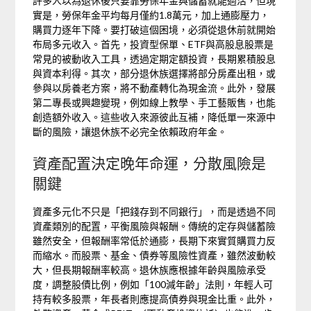
許多人以為退休後只要靠勞保年金與儲蓄就能過活，但現
實是，勞保年金平均每月僅約1.8萬元，加上通膨壓力，
購買力逐年下降。要打破這個困境，必須從退休前就開始
布局多元收入。首先，投資型保單、ETF與高股息股票是
常見的被動收入工具，透過定期定額投資，長期累積股息
與資本利得。其次，部分退休族選擇將部分房產出租，或
參與以房養老方案，將不動產轉化為現金流。此外，發展
第二專長或興趣變現，例如線上教學、手工藝販售，也能
創造額外收入。這些收入來源彼此互補，降低單一來源中
斷的風險，讓退休族不必完全依賴政府年金。
資產配置決定晚年命運，分散風險是
關鍵
資產多元化不只是「把錢存到不同銀行」，而是透過不同
資產類別的配置，平衡風險與報酬。傳統的定存與儲蓄險
雖然安全，但報酬率常低於通膨，長期下來實質購買力反
而縮水。而股票、基金、債券等風險性資產，雖然波動較
大，但長期報酬率較高。退休族應根據年齡與風險承受
度，調整股債比例，例如「100減年齡」法則，年輕人可
持有較多股票，年長者則應提高債券與現金比重。此外，