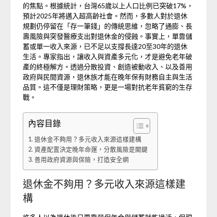
的焦點。根據統計，台灣65歲以上人口比例已突破17%，
預計2025年將邁入超高齡社會。然而，多數人對於退休
規劃仍停留在「存一筆錢」的傳統思維，忽略了通膨、長
壽風險與突發醫療支出對退休金的侵蝕。事實上，單靠儲
蓄或單一收入來源，已不足以支撐長達20至30年的退休
生活。專家指出，讓收入與資產多元化，才是避免老年破
產的終極解方。透過分散投資、創造被動收入、以及善用
政府與民間資源，退休族才能在晚年保有財務自主與生活
品質。這不僅是理財策略，更是一場對抗老年貧窮的生存
戰。
內容目錄
退休金不夠用？多元收入來源這樣建構
資產配置決定晚年命運，分散風險是關鍵
善用政府資源與保險，打造安全網
退休金不夠用？多元收入來源這樣建
構