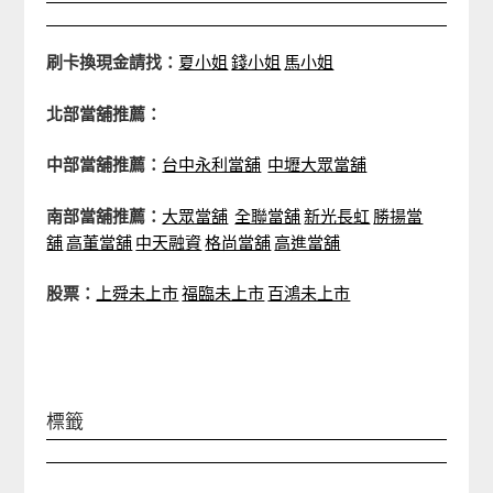
刷卡換現金請找：
夏小姐
錢小姐
馬小姐
北部當舖推薦：
中部當舖推薦：
台中永利當舖
中壢大眾當舖
南部當舖推薦：
大眾當舖
全聯當舖
新光長虹
勝揚當
舖
高董當舖
中天融資
格尚當舖
高進當舖
股票：
上舜未上市
福臨未上市
百鴻未上市
標籤