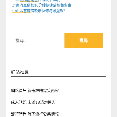
屏東汽車借款
10分鐘快速放款免留車
中山區當舖
借款最快何時可撥款?
搜
尋
關
鍵
字:
好站推薦
網路資訊
新奇趣味爆笑內容
成人話題
未滿18請勿進入
流行時尚
時下流行愛美情報