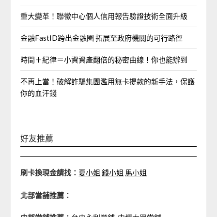
重大變革！聯徵中心個人信用報告驗證技術全面升級
金融FastID跨出金融圈 拓展至政府機關的可行路徑
時間＋紀律＝小資資產翻倍的秘密曲線！你也能辦到
不再上當！破解詐騙集團濫用無卡提款的新手法，保護
你的血汗錢
好友推薦
刷卡換現金請找：
夏小姐
錢小姐
馬小姐
北部當舖推薦：