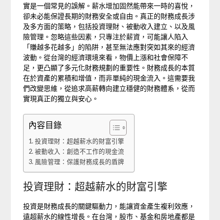
實是一個常見的誤解。薪水增加固然能帶來一時的喜悅，
卻未必能保證長期的財務安全或自由。真正的財務成長涉
及多方面的策略，包括投資理財、被動收入建立、以及風
險管理。忽略這些因素，只專注於薪資，可能讓人陷入
「賺越多花越多」的陷阱，甚至無法應對突如其來的經濟
波動。從台灣的經濟環境來看，物價上漲和社會保障不
足，更凸顯了多元化財務規劃的重要性。財務成長的本質
在於資產的累積和增值，而非單純的現金流入。這需要我
們改變思維，從追求高薪轉向建立穩健的財務體系，從而
實現真正的獨立與安心。
內容目錄
投資理財：超越薪水的財富引擎
被動收入：創造不工作的現金流
風險管理：保護財務成長的盾牌
投資理財：超越薪水的財富引擎
投資是財務成長的關鍵驅動力，能讓資金產生複利效應，
遠超薪水的線性增長。在台灣，股市、基金和房地產都是