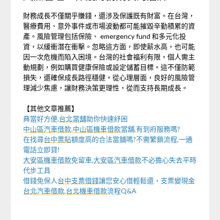
財務成長不僅關乎賺錢，還涉及保護既有財富。在台灣，
醫療費用、意外事件或市場波動都可能摧毀辛勤積累的資
產。風險管理包括保險、 emergency fund 和多元化投
資，以緩衝潛在衝擊。忽略這方面，即使薪水高，也可能
因一次危機而陷入困境。台灣的社會福利有限，個人需主
動規劃，例如購買健康保險或設定儲蓄目標。這不僅防範
損失，還確保成長路徑穩健。從心理層面，良好的風險管
理減少焦慮，讓財務決策更理性，從而支持長期成長。
【其他文章推薦】
典當好方便,
台北當舖
助你快速紓困
中山區汽車借款
.
中山區機車借款
當舖,有到府服務嗎?
在找尋
台中票貼
額度高的合法當舖嗎?不需繁鎖流程,一通
電話立即貸!
大安區機車借款
免留車,
大安區汽車借款
不必擔心失去平時
代步工具
借錢免保人
台中支票借錢
讓您安心借輕鬆還，支票變現金
台北汽車借款
,
台北機車借款
流程Q&A