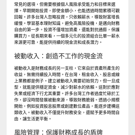
常見的選項，但需要根據個人風險承受能力和目標來選
擇。早期開始投資，即使金額小，也能透過時間累積可觀
回報。許多台灣人忽略投資，只依賴薪水，導致財富增長
緩慢。學習基本理財知識，避免高風險投機，是邁向財務
自由的第一步。投資不僅增加資產，還能對抗通膨，保護
購買力。從長期來看，一個多元化的投資組合比單一薪水
來源更可靠，能提供持續的現金流和成長潛力。
被動收入：創造不工作的現金流
被動收入是財務成長的另一支柱，它來自於資產所產生的
收益，無需持續投入時間。在台灣，租金收入、股息或線
上業務都是例子。建立被動收入需要初始努力，但一旦成
型，就能提供穩定資金，減少對薪水的依賴。這對於應對
失業或經濟下行尤其重要。許多台灣工作者過度忙碌於工
作，卻沒時間發展被動來源，導致財務脆弱。透過小規模
開始，例如投資股息股票或創建數位產品，能逐步建構這
類收入。被動收入不僅提升財務安全，還賦予更多時間自
由，讓生活更平衡。
風險管理：保護財務成長的盾牌