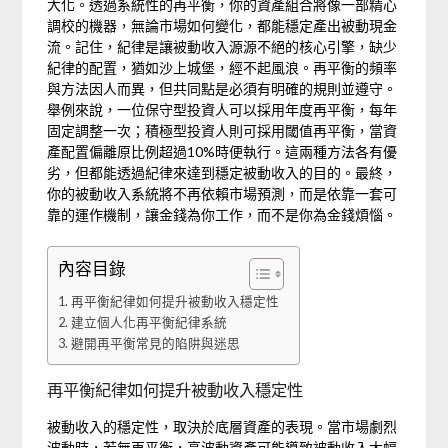
大化。透過系統性的再平衡，你的資產組合將像一部精心
調校的機器，無論市場如何變化，都能穩定產出被動現金
流。記住，紀律是讓被動收入源源不絕的核心引擎，缺少
紀律的配置，猶如沙上城堡，經不起風浪。再平衡的頻率
與方法因人而異，但共同點是必須有明確的規則並遵守。
舉例來說，一位保守型投資人可以採用年度再平衡，每年
固定調整一次；積極型投資人則可採用閾值再平衡，當資
產配置偏離原比例超過10%時便執行。這兩種方法各有優
劣，但都能透過紀律來達到穩定被動收入的目的。最終，
你的被動收入系統將不再依賴市場預測，而是依靠一套可
靠的運作機制，讓金錢為你工作，而不是你為金錢煩惱。
內容目錄
再平衡紀律如何提升被動收入穩定性
建立個人化再平衡紀律系統
避開再平衡常見的陷阱與迷思
再平衡紀律如何提升被動收入穩定性
被動收入的穩定性，取決於底層資產的表現。當市場劇烈
波動時，若無再平衡，高波動資產可能導致被動收入大幅