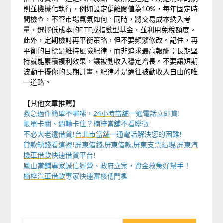
則並機械化執行，例如設定偏離閾值為10%，每年固定時
間檢查，不管市場氣氛如何。同時，將交易成本納入考
量，選擇低成本的ETF或指數型基金，並利用免稅額度。
此外，定期檢討再平衡策略，但不要頻繁修改。記住，再
平衡的目標是維持風險紀律，而非追求最高報酬；長期堅
持就能累積複利效果，讓被動收入穩定增長。不要讓短期
波動干擾你的長期計畫，紀律才是通往被動收入自由的唯
一道路。
【其他文章推薦】
救急過件簡單不囉嗦，
24小時當舖
一通電話立即貸!
帳單卡關、週轉卡住？
楠梓當舖
不看聯徵
不必大老遠借貸!
台北市當舖
一通電話解決您的困難!
貸款缺錢看這裡!屏東借錢,屏東借款,屏東支票貼現,
屏東汽
機車借款
快速借貸平台!
鳳山當舖
專家誠信經營、政府立案，資金救急好幫手！
楠梓汽車借款
專家快速審核低門檻