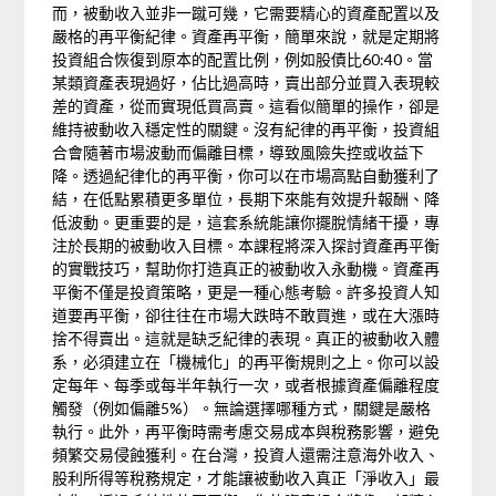
而，被動收入並非一蹴可幾，它需要精心的資產配置以及
嚴格的再平衡紀律。資產再平衡，簡單來說，就是定期將
投資組合恢復到原本的配置比例，例如股債比60:40。當
某類資產表現過好，佔比過高時，賣出部分並買入表現較
差的資產，從而實現低買高賣。這看似簡單的操作，卻是
維持被動收入穩定性的關鍵。沒有紀律的再平衡，投資組
合會隨著市場波動而偏離目標，導致風險失控或收益下
降。透過紀律化的再平衡，你可以在市場高點自動獲利了
結，在低點累積更多單位，長期下來能有效提升報酬、降
低波動。更重要的是，這套系統能讓你擺脫情緒干擾，專
注於長期的被動收入目標。本課程將深入探討資產再平衡
的實戰技巧，幫助你打造真正的被動收入永動機。資產再
平衡不僅是投資策略，更是一種心態考驗。許多投資人知
道要再平衡，卻往往在市場大跌時不敢買進，或在大漲時
捨不得賣出。這就是缺乏紀律的表現。真正的被動收入體
系，必須建立在「機械化」的再平衡規則之上。你可以設
定每年、每季或每半年執行一次，或者根據資產偏離程度
觸發（例如偏離5%）。無論選擇哪種方式，關鍵是嚴格
執行。此外，再平衡時需考慮交易成本與稅務影響，避免
頻繁交易侵蝕獲利。在台灣，投資人還需注意海外收入、
股利所得等稅務規定，才能讓被動收入真正「淨收入」最