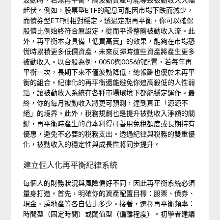
起伏。例如，股票型ETF的配息可能因市場下跌而減少，
而債券型ETF則相對穩定。透過定期再平衡，你可以確保
股債比例始終符合原設定，從而平滑整體被動收入流。此
外，再平衡本身具備「低買高賣」的效果，能夠在市場恐
慌時累積更多低價資產，未來反彈時這些資產將產生更多
被動收入。以台股為例，0050與0056的配置，若每年再
平衡一次，長期下來不僅波動降低，總報酬也優於未再平
衡的組合。紀律化的再平衡還能避免你追高殺低的人性弱
點，讓被動收入系統在各種市場環境下都能穩定運作。最
終，你的每月被動收入將更可預測，達到真正「源源不
絕」的境界。此外，稅務規劃也是提升被動收入淨額的關
鍵，再平衡時產生的資本利得可善用免稅額度或長期持有
優惠，避免不必要的稅務支出。透過紀律與稅務的雙重優
化，被動收入的穩定性與成長性將同步提升。
建立個人化再平衡紀律系統
每個人的財務狀況與風險偏好不同，因此再平衡系統必須
量身打造。首先，明確你的資產配置目標：股票、債券、
現金、房地產等各自佔比多少。接著，選擇再平衡頻率：
時間型（固定時間）或閾值型（偏離程度）。初學者建議