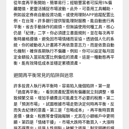
從年度再平衡開始，簡單易行；經驗豐富者可採用5%偏
離閾值，更靈活捕捉市場波動。此外，可善用工具輔助，
例如設定券商自動投資功能，或使用理財APP追蹤配置比
例。在台灣，許多銀行提供智能理財服務，能自動進行再
平衡，省去手動操作的麻煩。但無論使用何種工具，核心
仍是「紀律」二字。你必須建立書面規則，並在每次再平
衡時嚴格遵循，避免因市場情緒而妥協。透過個人化的系
統，你的被動收入計畫將不再依靠意志力，而是依靠自動
化機制，確保長期執行不偏離。例如，你可以設定每月固
定金額投入當前配置比例偏低的資產，這是一種動態再平
衡，能有效降低成本並穩定累積資產。
避開再平衡常見的陷阱與迷思
許多投資人執行再平衡時，容易陷入幾個陷阱。第一是
「過度再平衡」，看到資產配置稍有偏離就立刻調整，導
致頻繁交易，增加手續費且可能產生不必要的稅務。第二
是「預測市場」，試圖根據市場走勢決定何時再平衡，反
而失去紀律的意義。第三是「忽略成本」，再平衡時買賣
差價、傭金、稅務等會侵蝕報酬，尤其在小額帳戶中更明
顯。第四是「情緒干擾」，市場大跌時不敢買入，大漲時
捨不得賣出，這是人性弱點。破解之道是：制定明確的規