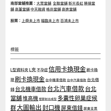
南部當舖推薦：
大眾當舖
全聯當舖
新光長虹
勝揚當
舖
高董當舖
中天融資
格尚當舖
高進當舖
股票：
上舜未上市
福臨未上市
百鴻未上市
標籤
信用卡換現金
L夾
L型資料夾
不孕症
刷卡換
刷卡換現金
台北借
現
台中機車借款
台中汽車借款
台北汽車借款
台北
台北機車借款
錢
當舖
多囊性卵巢症候
堆高機
塑膠射出成型
大圖輸出
封口機
群
屏東借錢
屏東支票