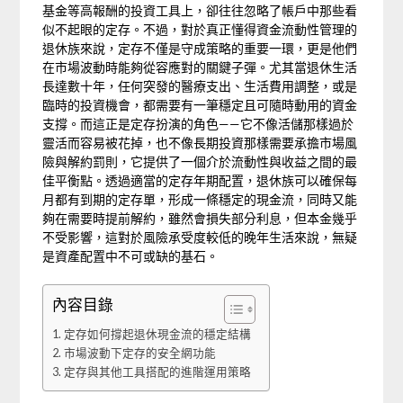
基金等高報酬的投資工具上，卻往往忽略了帳戶中那些看
似不起眼的定存。不過，對於真正懂得資金流動性管理的
退休族來說，定存不僅是守成策略的重要一環，更是他們
在市場波動時能夠從容應對的關鍵子彈。尤其當退休生活
長達數十年，任何突發的醫療支出、生活費用調整，或是
臨時的投資機會，都需要有一筆穩定且可隨時動用的資金
支撐。而這正是定存扮演的角色——它不像活儲那樣過於
靈活而容易被花掉，也不像長期投資那樣需要承擔市場風
險與解約罰則，它提供了一個介於流動性與收益之間的最
佳平衡點。透過適當的定存年期配置，退休族可以確保每
月都有到期的定存單，形成一條穩定的現金流，同時又能
夠在需要時提前解約，雖然會損失部分利息，但本金幾乎
不受影響，這對於風險承受度較低的晚年生活來說，無疑
是資產配置中不可或缺的基石。
內容目錄
定存如何撐起退休現金流的穩定結構
市場波動下定存的安全網功能
定存與其他工具搭配的進階運用策略