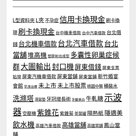
信用卡換現金
L夾
L型資料夾
不孕症
刷卡換
刷卡換現金
台北借
現
台中機車借款
台中汽車借款
台北汽車借款
台北
台北機車借款
錢
當舖
多囊性卵巢症候
堆高機
塑膠射出成型
大圖輸出
封口機
群
屏東借錢
屏東支票
屏東當舖
新竹婚宴
屏東汽機車借款
貼現
屏東當鋪
未上市
未上市股票
會館
桶裝水
桃園中醫
早洩治療
示波
洗滌塔
牛軋糖
牙冠增長術
滑鼠墊
牙齦美白
器
紫錐花
隱適美
隔熱紙
空壓機
紫錐菊
茶葉罐
飲水機
高雄當舖
鳳山當
高雄汽車借款
高雄當鋪
舖