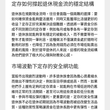
定存如何撐起退休現金流的穩定結構
退休族在規劃現金流時，往往會面臨一個兩難的選擇：要
如何確保資金能夠靈活運用，同時又能獲得比活儲更好的
收益？定存正好完美解決這個難題。透過將一筆資金分拆
成不同到期日的定存單，例如每月或每季各有一筆定存到
期，退休族就能夠享有穩定的被動收入，而不需要等待一
整年才能領到一筆利息。這種做法不僅讓資金處於隨時可
動用的狀態，也降低了因為急用錢而必須在市場低點賣出
資產的風險，對於提早退休的人來說，這樣的現金流結構
為他們提供了極大的心理與財務安心感。
市場波動下定存的安全網功能
當股市出現劇烈波動時，許多退休族會因為擔心資產縮水
而做出不理性的決定，例如盲目停損或追高。然而，如果
他們手上握有足夠的定存資金，就能夠在市場低迷時仍舊
維持正常的生活開銷，甚至可以用這些資金趁低分批進
場，參與市場反彈的獲利。更重要的是，定存的安全性讓
退休族不必在退休初期就因為市場波動而被迫改變生活品
質，這種防禦性策略讓資金在退休長跑中更有彈性，也讓