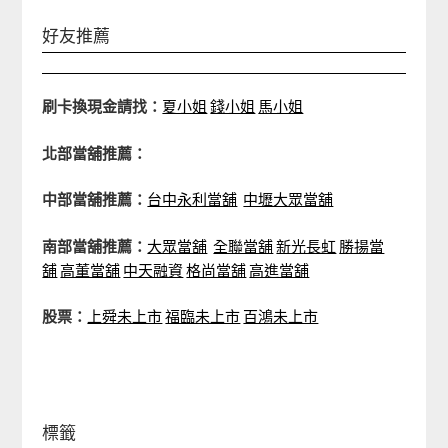
好友推薦
刷卡換現金請找：
夏小姐
錢小姐
馬小姐
北部當舖推薦：
中部當舖推薦：
台中永利當舖
中壢大眾當舖
南部當舖推薦：
大眾當舖
全聯當舖
新光長虹
勝揚當
舖
高董當舖
中天融資
格尚當舖
高進當舖
股票：
上舜未上市
福臨未上市
百鴻未上市
標籤