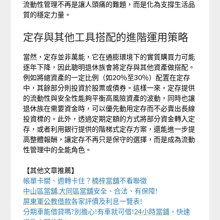
流動性管理不再是讓人頭痛的難題，而是化為支撐生活品
質的穩定力量。
定存與其他工具搭配的進階運用策略
當然，定存並非萬能，它在通膨環境下的實質購買力可能
逐年下降，因此聰明退休族會將定存與其他資產做搭配。
例如將總資產的一定比例（如20％至30％）配置在定存
中，其餘部分則投資於股票或債券。這樣一來，定存提供
的流動性與安全性能夠平衡高風險資產的波動，同時也讓
退休族在需要資金時，可以優先動用定存而不必賣出長線
投資標的。此外，透過定期定額的方式將部分資金轉入定
存，或者利用銀行提供的階梯式定存方案，還能進一步提
高整體報酬，讓定存不再只是保守的選擇，而是成為流動
性管理中的全能角色。
【其他文章推薦】
帳單卡關、週轉卡住？
楠梓當舖
不看聯徵
中山區當舖
,
大同區當舖
安全、合法、有保障!
屏東軍公教借款
各家評價及利息一覽表!
分期車能借貸嗎?別擔心!有車就可借!
24小時當鋪
，快速