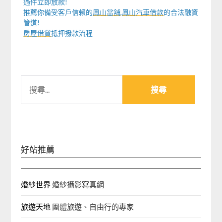
過件立即放款!
推薦你備受客戶信賴的
鳳山當舖
,
鳳山汽車借款
的合法融資
管道!
房屋借貸
抵押撥款流程
搜
尋
關
鍵
字:
好站推薦
婚紗世界
婚紗攝影寫真網
旅遊天地
團體旅遊、自由行的專家‎