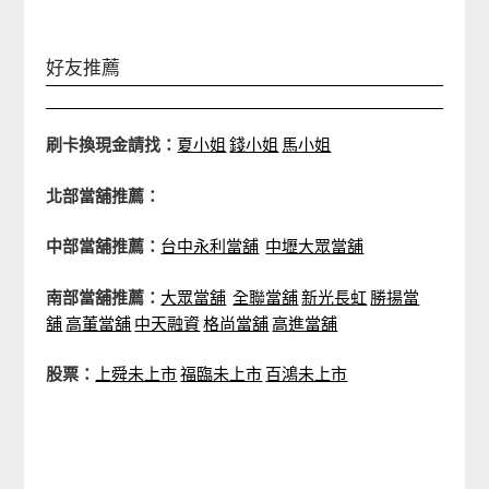
好友推薦
刷卡換現金請找：
夏小姐
錢小姐
馬小姐
北部當舖推薦：
中部當舖推薦：
台中永利當舖
中壢大眾當舖
南部當舖推薦：
大眾當舖
全聯當舖
新光長虹
勝揚當
舖
高董當舖
中天融資
格尚當舖
高進當舖
股票：
上舜未上市
福臨未上市
百鴻未上市