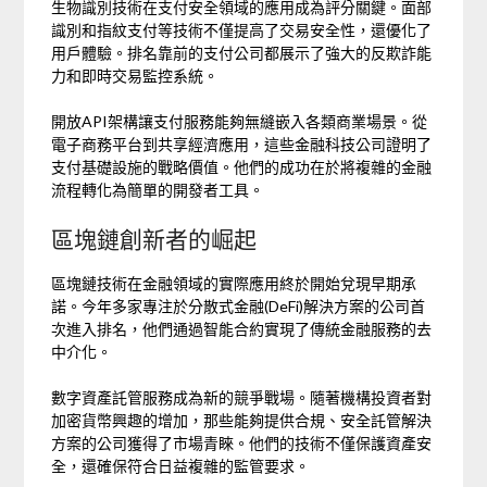
生物識別技術在支付安全領域的應用成為評分關鍵。面部
識別和指紋支付等技術不僅提高了交易安全性，還優化了
用戶體驗。排名靠前的支付公司都展示了強大的反欺詐能
力和即時交易監控系統。
開放API架構讓支付服務能夠無縫嵌入各類商業場景。從
電子商務平台到共享經濟應用，這些金融科技公司證明了
支付基礎設施的戰略價值。他們的成功在於將複雜的金融
流程轉化為簡單的開發者工具。
區塊鏈創新者的崛起
區塊鏈技術在金融領域的實際應用終於開始兌現早期承
諾。今年多家專注於分散式金融(DeFi)解決方案的公司首
次進入排名，他們通過智能合約實現了傳統金融服務的去
中介化。
數字資產託管服務成為新的競爭戰場。隨著機構投資者對
加密貨幣興趣的增加，那些能夠提供合規、安全託管解決
方案的公司獲得了市場青睞。他們的技術不僅保護資產安
全，還確保符合日益複雜的監管要求。