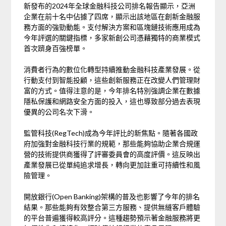
新發布的2024年全球金融科技公司排名報告顯示，亞洲
企業在前十名中佔據了四席，顯示出該地區在創新金融服
務方面的強勁動能。支付解決方案和區塊鏈技術應用成為
今年評選的關鍵指標，多家新創公司憑藉獨特的商業模式
首次躋身百強榜單。
消費者行為的數位化轉型持續推動金融科技產業發展。從
行動支付到智能投顧，這些創新服務正在改變人們管理財
富的方式。值得注意的是，今年排名特別強調企業在數據
隱私保護和網路安全方面的投入，這也導致部分過去表現
優異的公司名次下滑。
監管科技(RegTech)成為今年評比的新焦點。隨著各國政
府加強對金融科技行業的規範，那些能夠協助企業合規運
營的技術提供商獲得了評審委員會的高度評價。這反映出
產業發展已從單純追求增長，轉向更加註重可持續性和風
險管理。
開放銀行(Open Banking)架構的普及也影響了今年的排名
結果。那些能夠有效整合第三方服務、提供無縫客戶體驗
的平台普遍獲得較高評分。這種趨勢預示著金融服務將更