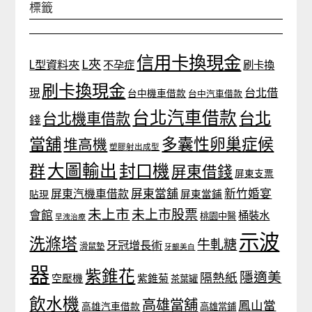
標籤
信用卡換現金
L夾
L型資料夾
不孕症
刷卡換
刷卡換現金
台北借
現
台中機車借款
台中汽車借款
台北汽車借款
台北
台北機車借款
錢
當舖
多囊性卵巢症候
堆高機
塑膠射出成型
大圖輸出
封口機
群
屏東借錢
屏東支票
屏東當舖
新竹婚宴
屏東汽機車借款
貼現
屏東當鋪
未上市
未上市股票
會館
桶裝水
桃園中醫
早洩治療
示波
洗滌塔
牛軋糖
牙冠增長術
滑鼠墊
牙齦美白
器
紫錐花
隱適美
隔熱紙
空壓機
紫錐菊
茶葉罐
飲水機
高雄當舖
鳳山當
高雄汽車借款
高雄當鋪