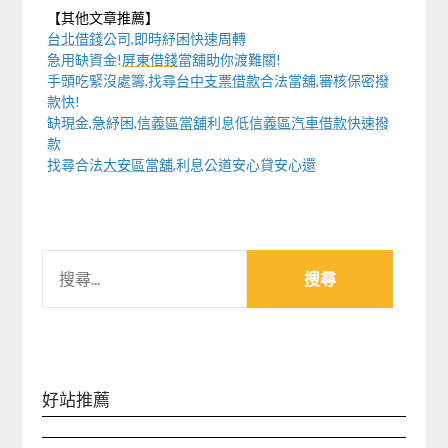
【其他文章推薦】
台北借錢
公司,即時紓困快速周轉
急用缺資金!
屏東借錢
當舖助你渡難關!
手頭吃緊沒處籌,找尋
台中支票借款
合法當舖,審核保密撥
款快!
缺現金,急紓困,
信義區當舖
利息低
信義區汽車借款
快速撥
款
找尋合法
大安區當舖
,利息公道安心貸安心還
搜
尋
關
鍵
字:
好站推薦