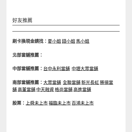
好友推薦
刷卡換現金請找：
夏小姐
錢小姐
馬小姐
北部當舖推薦：
中部當舖推薦：
台中永利當舖
中壢大眾當舖
南部當舖推薦：
大眾當舖
全聯當舖
新光長虹
勝揚當
舖
高董當舖
中天融資
格尚當舖
高進當舖
股票：
上舜未上市
福臨未上市
百鴻未上市