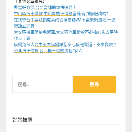
【其他文章推薦】
典當好方便,
台北當舖
助你快速紓困
中山區汽車借款
.
中山區機車借款
當舖,有到府服務嗎?
在找尋
台中票貼
額度高的合法當舖嗎?不需繁鎖流程,一通
電話立即貸!
大安區機車借款
免留車,
大安區汽車借款
不必擔心失去平時
代步工具
借錢免保人
台中支票借錢
讓您安心借輕鬆還，支票變現金
台北汽車借款
,
台北機車借款
流程Q&A
搜
尋
關
鍵
字:
好站推薦