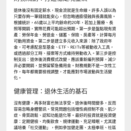
退休後沒有固定薪水，現金流就是生命線。許多人誤以為
只要存夠一筆錢就能安心，但忽略通膨侵蝕與長壽風險。
根據統計，65歲以上平均餘命約20年，若加上醫療、長
照等開銷，實際花費可能超出預期。第一步是盤點現有資
產：勞保年金、勞退金、儲蓄、保險、房產等，計算每月
可動用資金。第二步是建立多元收入來源：除了政府年
金，可考慮配息型基金、ETF、REITs等被動收入工具，
或透過部分工時、接案等方式維持勞動收入。第三步是控
制支出：退休後消費模式改變，應該重新編列預算，減少
非必要開銷，並預留緊急備用金。財務規劃不是一次性工
作，每年都需要檢視調整，才能應對市場波動與生活變
化。
健康管理：退休生活的基石
沒有健康，再多財富也無法享受。退休後時間變多，反而
容易忽略身體警訊。常見問題包括慢性病控制不良、肌少
症、骨質疏鬆、認知功能退化等。最好的投資就是投資健
康：定期健檢、均衡飲食、規律運動、充足睡眠。尤其建
議培養「社交運動」，例如參加健走團、太極拳班、社區