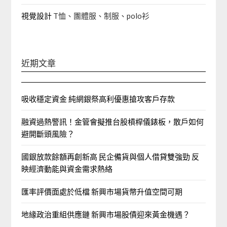
視覺設計
T恤、團體服、制服、polo衫
近期文章
吸收穩定資金 純網銀祭高利優惠搶攻客戶存款
融資過熱警訊！金管會擬推台股槓桿儀錶板，散戶如何
避開斷頭風險？
國銀放款餘額再創新高 民企備貨與個人借貸雙強勁 反
映經濟動能與資金需求熱絡
匯率評價面處於低檔 新興市場貨幣升值空間可期
地緣政治重組供應鏈 新興市場股債迎來黃金機遇？