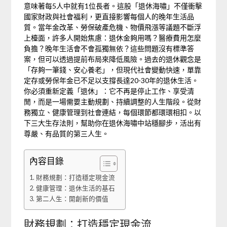
意味著每5人中就有1位長者。這股「退休海嘯」不僅衝擊
國家財政與社會福利，更直接影響每個人的晚年生活品
質。當年金改革、勞保破產危機、物價飛漲等議題不斷浮
上檯面，許多人開始焦慮：退休金夠用嗎？醫療費用怎麼
負擔？晚年生活會不會孤獨無依？這些問題沒有標準答
案，但可以透過提前布局來降低風險。過去的退休觀念是
「存夠一筆錢、安心養老」，但現代社會變動快速，單靠
定存或勞保年金已不足以支撐長達20-30年的退休生活。
你必須重新定義「退休」：它不再是停止工作、享受清
閒，而是一場需要主動規劃、持續調整的人生階段。從財
務獨立、健康管理到社會連結，每個環節都環環相扣。以
下三大生存法則，幫助你在退休海嘯中站穩腳步，活出有
尊嚴、有品質的第三人生。
內容目錄
財務規劃：打造穩定現金流
健康管理：退休生活的基石
第二人生：開創新的價值
財務規劃：打造穩定現金流