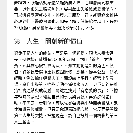
舞蹈課，既能活動身體又能拓展人際。心理層面同樣重
要：退休後失去職場角色，容易產生失落感或憂鬱傾向。
可以透過學習新技能、參與志工服務、建立新興趣來維持
心理韌性。醫療資源也要預先了解：健保給付項目、長照
2.0服務、居家醫療等，避免緊急時措手不及。
第二人生：開創新的價值
退休不是人生的終點，而是另一個起點。現代人壽命延
長，退休後可能還有20-30年時間，單純「養老」太浪
費。與其擔心被社會淘汰，不如主動創造新的角色與價
值。許多長者選擇重返校園進修、創業、從事公益、傳承
經驗。例如擔任導覽志工、開設線上課程、經營小型農
場、寫作出版等。這些活動不僅帶來收入，更重要的是維
持社會連結與成就感。關鍵是找到「有意義的事」：回憶
年輕時的夢想，盤點自己的專長與資源，再逐步付諸行
動。不需要一步到位，可以先從每週幾小時開始嘗試。退
休海嘯看似威脅，但只要你願意改變心態，它反而是開啟
第二人生的契機。把握現在，為自己設計一個精彩的第三
人生藍圖。