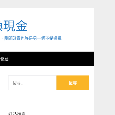
換現金
外，民間融資也許是另一個不錯選擇
合徵信
搜
尋
關
鍵
字:
好站推薦