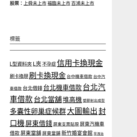
股票：
上舜未上市
福臨未上市
百鴻未上市
標籤
信用卡換現金
L夾
L型資料夾
不孕症
刷卡換現金
刷卡換現
台中機車借款
台中汽
台北汽
台北機車借款
台北借錢
車借款
車借款
台北當舖
堆高機
塑膠射出成型
大圖輸出
封
多囊性卵巢症候群
口機
屏東借錢
屏東汽機車
屏東支票貼現
屏東當舖
新竹婚宴會館
借款
屏東當鋪
早洩治