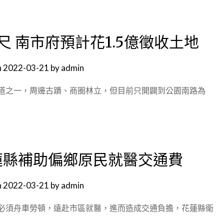
尺 南市府預計花1.5億徵收土地
n
2022-03-21
by
admin
道之一，周邊古蹟、商圈林立，但目前只開闢到公園南路為
蓮縣補助偏鄉原民就醫交通費
n
2022-03-21
by
admin
必須舟車勞頓，遠赴市區就醫，進而造成交通負擔，花蓮縣衛