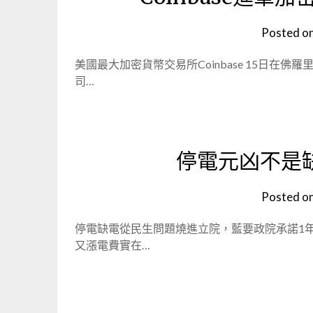
Posted o
美國最大加密貨幣交易所Coinbase 15日
司…
停電元凶不是
Posted o
停電缺電從民生問題燒進立院，藍要政院承諾1
又漲電費實在…