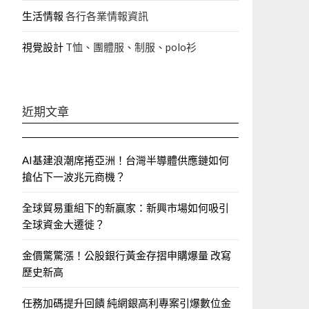
生活情報
各行各業情報資訊
視覺設計
T恤、團體服、制服、polo衫
近期文章
AI基建浪潮席捲亞洲！台灣半導體供應鏈如何
搶佔下一波兆元商機？
全球貿易重組下的新贏家：新興市場如何吸引
全球資金大遷徙？
金價驚驚漲！公股銀行黃金存摺申購爆量 改寫
歷史新高
任務加碼提升回饋 純網銀高利專案引爆數位金