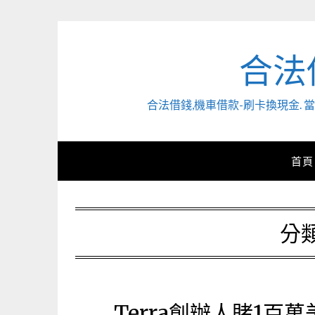
Skip
to
content
合法
合法借錢,機車借款-刷卡換現金
首頁
分類
Terra創辦人賭1百