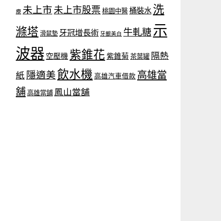
洗
未上市
未上市股票
桶裝水
桃園中醫
療
示
滌塔
牛軋糖
牙冠增長術
滑鼠墊
牙齦美白
波器
紫錐花
隔熱
空壓機
紫錐菊
茶葉罐
飲水機
隱適美
高雄當
紙
高雄汽車借款
舖
鳳山當舖
高雄當鋪