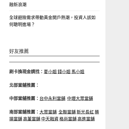
融新浪潮
全球避險需求帶動黃金開戶熱潮，投資人該如
何聰明進場？
好友推薦
刷卡換現金請找：
夏小姐
錢小姐
馬小姐
北部當舖推薦：
中部當舖推薦：
台中永利當舖
中壢大眾當舖
南部當舖推薦：
大眾當舖
全聯當舖
新光長虹
勝
揚當舖
高董當舖
中天融資
格尚當舖
高進當舖