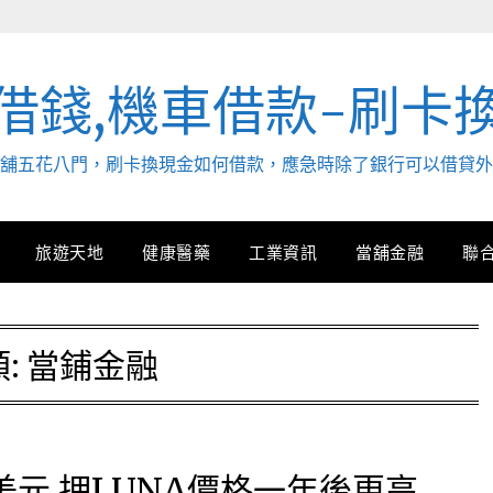
借錢,機車借款-刷卡
. 當舖五花八門，刷卡換現金如何借款，應急時除了銀行可以借貸
旅遊天地
健康醫藥
工業資訊
當舖金融
聯
:
當鋪金融
萬美元 押LUNA價格一年後更高