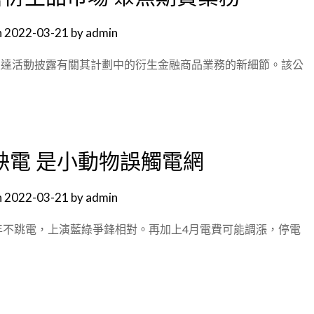
n
2022-03-21
by
admin
在佛羅里達活動披露有關其計劃中的衍生金融商品業務的新細節。該公
缺電 是小動物誤觸電網
n
2022-03-21
by
admin
年不跳電，上演藍綠爭鋒相對。再加上4月電費可能調漲，停電