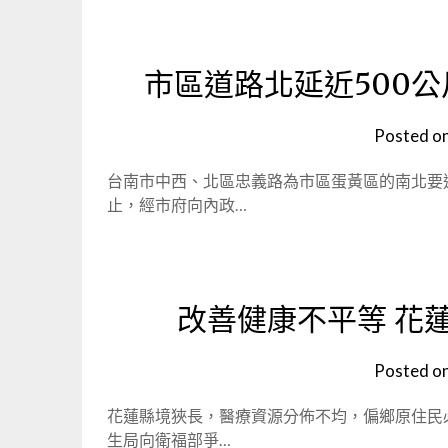
市區道路北延近500公
Posted o
台南市中西、北區忠義路為市區蛋黃區的南北要
止，經市府向內政…
改善健康不平等 花
Posted o
花蓮縣境狹長，醫療資源分佈不均，偏鄉原住民
生局向衛福部爭…