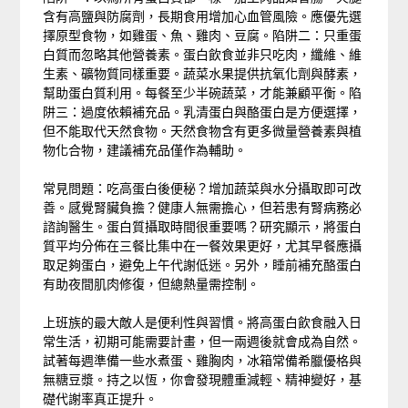
含有高鹽與防腐劑，長期食用增加心血管風險。應優先選
擇原型食物，如雞蛋、魚、雞肉、豆腐。陷阱二：只重蛋
白質而忽略其他營養素。蛋白飲食並非只吃肉，纖維、維
生素、礦物質同樣重要。蔬菜水果提供抗氧化劑與酵素，
幫助蛋白質利用。每餐至少半碗蔬菜，才能兼顧平衡。陷
阱三：過度依賴補充品。乳清蛋白與酪蛋白是方便選擇，
但不能取代天然食物。天然食物含有更多微量營養素與植
物化合物，建議補充品僅作為輔助。
常見問題：吃高蛋白後便秘？增加蔬菜與水分攝取即可改
善。感覺腎臟負擔？健康人無需擔心，但若患有腎病務必
諮詢醫生。蛋白質攝取時間很重要嗎？研究顯示，將蛋白
質平均分佈在三餐比集中在一餐效果更好，尤其早餐應攝
取足夠蛋白，避免上午代謝低迷。另外，睡前補充酪蛋白
有助夜間肌肉修復，但總熱量需控制。
上班族的最大敵人是便利性與習慣。將高蛋白飲食融入日
常生活，初期可能需要計畫，但一兩週後就會成為自然。
試著每週準備一些水煮蛋、雞胸肉，冰箱常備希臘優格與
無糖豆漿。持之以恆，你會發現體重減輕、精神變好，基
礎代謝率真正提升。