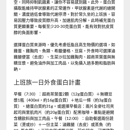
空，同時抑制飢餓素，讓你不容易感到餓。此外，蛋白質
攝取能維持甲狀腺素的正常運作，甲狀腺素是代謝的總開
關，濃度過低會導致代謝停滯。對於常久坐的上班族，容
易因壓力導致皮質醇升高，加速肌肉分解，此時補充蛋白
質更顯重要。每餐至少20-30克蛋白質，能有效對抗皮質
醇的負面影響。
選擇蛋白質來源時，優先考慮低脂且高生物價的選項，如
雞蛋、雞胸肉、魚類、希臘優格、豆腐。外食時可選擇滷
雞腿便當（去皮）、生菜沙拉加雞胸肉、超商茶葉蛋與無
糖豆漿。避免油炸與加工肉品，以免攝入過多飽和脂肪與
鈉。
上班族一日外食蛋白計畫
早餐（7:30）：超商茶葉蛋2顆（12g蛋白質）＋無糖豆
漿1瓶（400ml，約16g蛋白質）＋地瓜一條（約3g蛋白
質）。總蛋白質約31g。或選擇早餐店：兩片全麥吐司夾
起司與里肌肉片（約20g蛋白質）配黑咖啡。重點是避開
含糖飲料與加工肉品。午餐（12:00）：自助餐選兩份蔬
菜（燙或炒）＋一份主菜：滷雞腿（去皮）或蒸魚（約