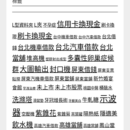
標籤
信用卡換現金
L夾
L型資料夾
不孕症
刷卡換
刷卡換現金
台北借
現
台中機車借款
台中汽車借款
台北汽車借款
台北
台北機車借款
錢
當舖
多囊性卵巢症候
堆高機
塑膠射出成型
大圖輸出
封口機
群
屏東借錢
屏東支票
屏東當舖
新竹婚宴
屏東汽機車借款
貼現
屏東當鋪
未上市
未上市股票
會館
桶裝水
桃園中醫
早洩治療
示波
洗滌塔
牛軋糖
牙冠增長術
滑鼠墊
牙齦美白
器
紫錐花
隱適美
隔熱紙
空壓機
紫錐菊
茶葉罐
飲水機
高雄當舖
鳳山當
高雄汽車借款
高雄當鋪