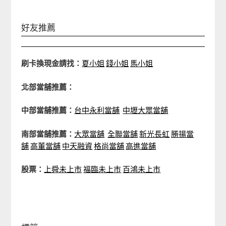
好友推薦
刷卡換現金請找：
夏小姐
錢小姐
馬小姐
北部當舖推薦：
中部當舖推薦：
台中永利當舖
中壢大眾當舖
南部當舖推薦：
大眾當舖
全聯當舖
新光長虹
勝揚當
舖
高董當舖
中天融資
格尚當舖
高進當舖
股票：
上舜未上市
福臨未上市
百鴻未上市