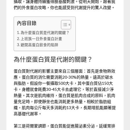
攝取，讓身體持續獲得胺基酸刺激。從明天開始，跟著我
們的外食蛋白攻略，你也能感受到代謝提升的驚人改變。
內容目錄
為什麼蛋白質是代謝的關鍵？
上班族一日外食蛋白計畫
避開高蛋白飲食的陷阱
為什麼蛋白質是代謝的關鍵？
蛋白質對代謝的影響主要來自三個層面：首先是食物熱效
應，蛋白質的消化需要消耗20-30%的熱量，遠高於碳水
與脂肪。假設你一餐攝取500大卡，其中蛋白質佔150大
卡，身體就會耗費30-45大卡去處理它，等於直接減少淨
熱量。其次是肌肉維持，蛋白質是肌肉合成的原料，肌肉
量充足時，即使靜坐也能消耗更多熱量。相較於脂肪組
織，肌肉每公斤每天多消耗約13大卡，長期增肌能顯著提
高基礎代謝率。
第三是荷爾蒙調節，蛋白質能促進腸泌素分泌，延緩胃排