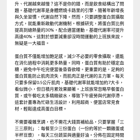
升、代謝越來越慢？這不是你的錯，而是飲食結構出了問
題。基礎代謝率是身體燃燒卡路里的引擎，隨著年齡增長
與久坐習慣，代謝自然下降。然而，只要調整蛋白質攝取
方式，就能重新啟動代謝機制。根據研究，將蛋白質比例
提高到總熱量的30%，配合適當運動，基礎代謝率可提升
高達40%。這對於想要減重卻沒時間運動的上班族來說，
無疑是一大福音。
蛋白質不僅能增加飽足感，減少不必要的零食攝取，還能
在消化過程中消耗更多熱量。同時，蛋白質有助於穩定血
糖，避免中午吃完便當後昏昏欲睡。更重要的是，足夠的
蛋白質能防止肌肉流失，而肌肉正是代謝的主力軍。每天
只要多保留0.5公斤肌肉，基礎代謝率就能增加約7大卡，
看似微小，但日積月累效果顯著。上班族常忽略早餐蛋白
質，或午餐吃太多精緻碳水，導致下午疲勞與代謝停滯。
這套計畫專為忙碌生活設計，利用超商、便當店常見食
材，輕鬆達成高蛋白目標。
不需要複雜烹調，也不需花大錢買補給品，只要掌握「三
三三原則」：每餐至少三份蛋白（一份約等於一顆雞蛋或
半杯豆漿），每天三份蔬菜與適量好油。分佈在固定時間