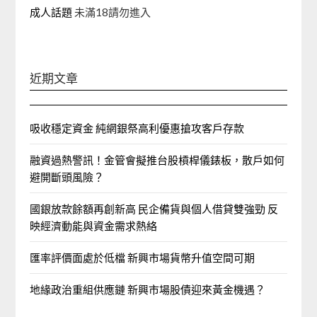
成人話題
未滿18請勿進入
近期文章
吸收穩定資金 純網銀祭高利優惠搶攻客戶存款
融資過熱警訊！金管會擬推台股槓桿儀錶板，散戶如何
避開斷頭風險？
國銀放款餘額再創新高 民企備貨與個人借貸雙強勁 反
映經濟動能與資金需求熱絡
匯率評價面處於低檔 新興市場貨幣升值空間可期
地緣政治重組供應鏈 新興市場股債迎來黃金機遇？