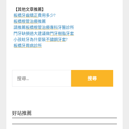
【其他文章推薦】
板橋牙齒矯正
費用多少?
板橋根管治療
推薦
請推薦
板橋根管治療專科
牙醫診所
門牙缺損過大建議做
門牙樹脂牙套
小孩蛀牙為什麼裝
不鏽鋼牙套
?
板橋牙周病診所
搜
尋
關
鍵
字:
好站推薦