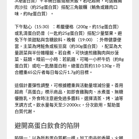
30g蛋白質）＋半碗白飯或糙米飯。若吃超商，可選雞胸
肉沙拉（約25g蛋白質）搭配三角飯糰（鮪魚或雞肉口
味，約8g蛋白質）。
下午點心（15:30）：希臘優格（200g，約15g蛋白質）
或乳清蛋白奶昔（一匙約25g蛋白質）搭配少量堅果。避
免下午茶甜點與含糖飲料。晚餐（19:00）：外帶健康便
當，主菜為烤鮭魚或板豆腐（約30g蛋白質），配菜為大
量蔬菜與半份雜糧飯。若自煮，可快速煎雞胸肉與炒菠
菜、菇類。睡前一小時：若飢餓，可喝一小杯牛奶（約8g
蛋白質）或吃一匙酪蛋白粉。總蛋白質約110-130g，符
合體重65公斤者每日每公斤1.7g的目標。
這個計畫彈性調整，可根據體重與活動量增減份量。善用
超商「高蛋白」標示商品，如即食雞胸肉、水煮蛋、無糖
優酪乳。外食時注意避免過多醬料，選擇清蒸、烤、滷等
烹調方式。飲水量每天至少2000cc，分次飲用，幫助蛋
白質代謝。
避開高蛋白飲食的陷阱
陷阱一：以為所有蛋白質都一樣。加工肉品如香腸、火腿