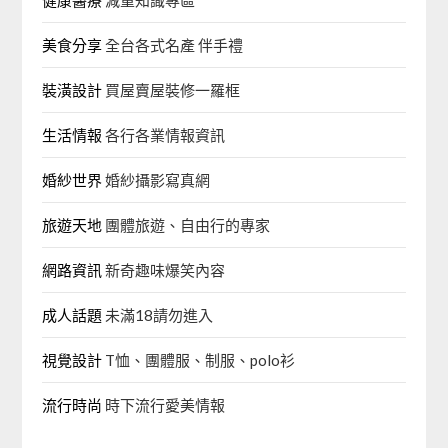
健康醫療
減重知識專區
美食分享
全台各式名產 伴手禮
裝潢設計
買屋賣屋裝修一羅框
生活情報
各行各業情報資訊
婚紗世界
婚紗攝影寫真網
旅遊天地
團體旅遊、自由行的專家‎
網路資訊
新奇趣味爆笑內容
成人話題
未滿18請勿進入
視覺設計
T恤、團體服、制服、polo衫
流行時尚
時下流行愛美情報