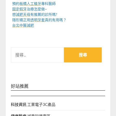
預約
板橋人工植牙
專科醫師
固定假牙
治療怎麼做~
想
減肥天母
有推薦的診所嗎?
隱形矯正用
透明牙套
真的有用嗎？
台北中醫減肥
搜
尋
關
鍵
字:
好站推薦
科技資訊
工業電子3C產品