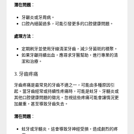
潛在問題
：
牙齦炎或牙周病。
口腔內細菌過多，可能引發更多的口腔健康問題。
處理方法
：
定期刷牙並使用牙線清潔牙齒，減少牙菌斑的積聚。
如果牙齦持續出血，應尋求牙醫幫助，進行專業的清
潔和治療。
3. 牙齒疼痛
牙齒疼痛是最常見的牙齒不適之一，可能由多種原因引
起。當牙齒經常或持續性疼痛時，可能是蛀牙、牙髓炎或
其他口腔健康問題的徵兆。忽視這些疼痛可能會讓情況更
加嚴重，甚至導致牙齒失去。
潛在問題
：
蛀牙或牙髓炎，這會導致牙神經受損，造成劇烈的疼