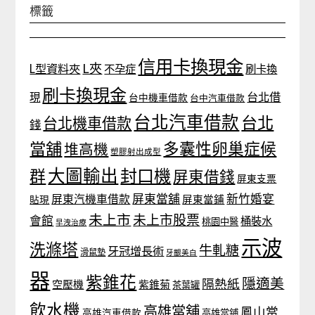
標籤
信用卡換現金
L夾
L型資料夾
不孕症
刷卡換
刷卡換現金
台北借
現
台中機車借款
台中汽車借款
台北汽車借款
台北
台北機車借款
錢
當舖
多囊性卵巢症候
堆高機
塑膠射出成型
大圖輸出
封口機
群
屏東借錢
屏東支票
屏東當舖
新竹婚宴
屏東汽機車借款
貼現
屏東當鋪
未上市
未上市股票
會館
桶裝水
桃園中醫
早洩治療
示波
洗滌塔
牛軋糖
牙冠增長術
滑鼠墊
牙齦美白
器
紫錐花
隱適美
隔熱紙
空壓機
紫錐菊
茶葉罐
飲水機
高雄當舖
鳳山當
高雄汽車借款
高雄當鋪