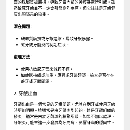
面的琺瑯質被磨損，導致牙齒內部的神經暴露所引起。雖
然敏感牙齒並不一定會引發劇烈疼痛，但它往往是牙齒健
康出現隱患的徵兆。
潛在問題
：
琺瑯質磨損或牙齦退縮，導致牙根暴露。
蛀牙或牙髓炎的初期症狀。
處理方法
：
使用抗敏感牙膏來減輕不適。
如症狀持續或加重，應尋求牙醫建議，檢查是否存在
蛀牙或牙髓問題。
2. 牙齦出血
牙齦出血是一個常見的牙齒問題，尤其在刷牙或使用牙線
時更加明顯。這通常是由牙齦炎引起的，這是牙齦組織的
發炎，通常是由於牙菌斑的積聚所致。如果不加以處理，
牙齦炎可能會進一步發展為牙周病，影響牙齒的穩固性。