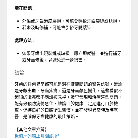
潛在問題
：
外傷或牙齒過度磨損，可能會導致牙齒裂縫或缺損。
若未及時修補，可能會引發牙髓感染。
處理方法
：
如果牙齒出現裂縫或缺損，應立即就醫，並進行補牙
或牙齒修復，以避免進一步損害。
結論
牙齒的任何異常都可能是潛在健康問題的警告信號。無論
是牙齦出血、牙齒疼痛，還是牙齒顏色變化，這些看似不
起眼的徵兆都不應該被忽視。及早發現和治療這些問題，
能有效預防病情惡化，維護口腔健康。定期進行口腔檢
查、保持良好的口腔衛生習慣，並在發現異常時及時就
醫，是確保牙齒健康的最佳策略。
【其他文章推薦】
板橋牙列矯正
哪間診所?