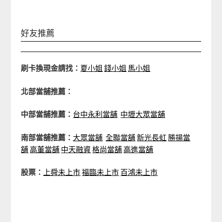
好友推薦
刷卡換現金請找：
夏小姐
錢小姐
馬小姐
北部當舖推薦：
中部當舖推薦：
台中永利當舖
中壢大眾當舖
南部當舖推薦：
大眾當舖
全聯當舖
新光長虹
勝揚當
舖
高董當舖
中天融資
格尚當舖
高進當舖
股票：
上舜未上市
福臨未上市
百鴻未上市