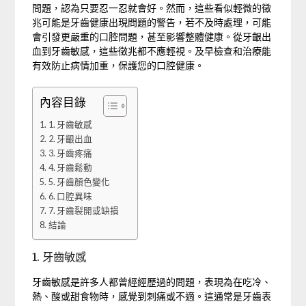
問題，認為只要忍一忍就會好。然而，這些看似輕微的徵
兆可能是牙齒健康出現問題的警告，若不及時處理，可能
會引發更嚴重的口腔問題，甚至影響整體健康。從牙齦出
血到牙齒敏感，這些徵兆都不應輕視。及早檢查和治療能
有效防止病情加重，保護您的口腔健康。
內容目錄
1. 牙齒敏感
2. 牙齦出血
3. 牙齒疼痛
4. 牙齒鬆動
5. 牙齒顏色變化
6. 口腔異味
7. 牙齒裂開或缺損
結論
1. 牙齒敏感
牙齒敏感是許多人都曾經經歷過的問題，表現為在吃冷、
熱、酸或甜食物時，感覺到刺痛或不適。這通常是牙齒表