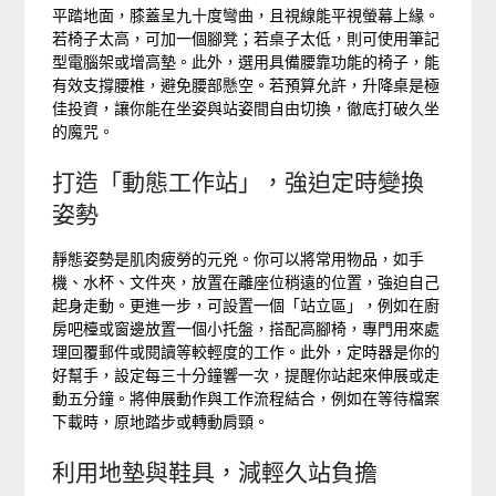
平踏地面，膝蓋呈九十度彎曲，且視線能平視螢幕上緣。
若椅子太高，可加一個腳凳；若桌子太低，則可使用筆記
型電腦架或增高墊。此外，選用具備腰靠功能的椅子，能
有效支撐腰椎，避免腰部懸空。若預算允許，升降桌是極
佳投資，讓你能在坐姿與站姿間自由切換，徹底打破久坐
的魔咒。
打造「動態工作站」，強迫定時變換
姿勢
靜態姿勢是肌肉疲勞的元兇。你可以將常用物品，如手
機、水杯、文件夾，放置在離座位稍遠的位置，強迫自己
起身走動。更進一步，可設置一個「站立區」，例如在廚
房吧檯或窗邊放置一個小托盤，搭配高腳椅，專門用來處
理回覆郵件或閱讀等較輕度的工作。此外，定時器是你的
好幫手，設定每三十分鐘響一次，提醒你站起來伸展或走
動五分鐘。將伸展動作與工作流程結合，例如在等待檔案
下載時，原地踏步或轉動肩頸。
利用地墊與鞋具，減輕久站負擔