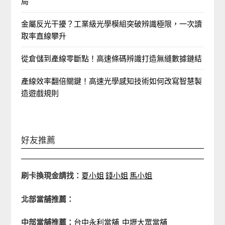
局
金屬反光干擾？工業級光學模組突破辨識極限，一次讀
取率直線攀升
從倉儲到產線零斷點！高速條碼辨識打造無縫數據鏈結
產線效率翻倍關鍵！高速光學感知技術如何改寫智慧製
造遊戲規則
好友推薦
刷卡換現金請找：
夏小姐
錢小姐
馬小姐
北部當舖推薦：
中部當舖推薦：
台中永利當舖
中壢大眾當舖