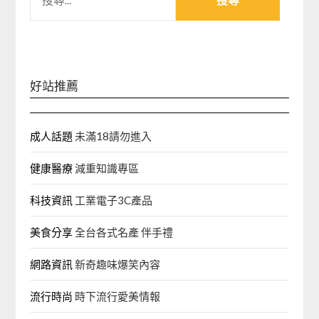
尋
關
鍵
字:
好站推薦
成人話題
未滿18請勿進入
健康醫療
減重知識專區
科技資訊
工業電子3C產品
美食分享
全台各式名產 伴手禮
網路資訊
新奇趣味爆笑內容
流行時尚
時下流行愛美情報