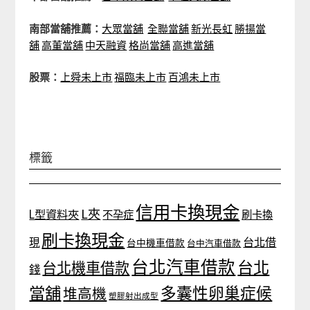
南部當舖推薦：
大眾當舖
全聯當舖
新光長虹
勝揚當
舖
高董當舖
中天融資
格尚當舖
高進當舖
股票：
上舜未上市
福臨未上市
百鴻未上市
標籤
信用卡換現金
L夾
L型資料夾
不孕症
刷卡換
刷卡換現金
台北借
現
台中機車借款
台中汽車借款
台北汽車借款
台北
台北機車借款
錢
當舖
多囊性卵巢症候
堆高機
塑膠射出成型