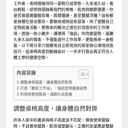
工作者，長時間維持同一姿勢已成常態。久坐或久站，看
似輕鬆，卻悄悄侵蝕著我們的脊椎、肌肉與關節健康。你
是否曾感覺腰酸背痛、肩頸僵硬，甚至雙腿浮腫？這些都
是身體在發出警訊。要徹底戒除這些惡習，除了提醒自己
定時起身活動，更根本的解決之道在於改造你的工作環
境。透過一些小撇步，讓環境「強迫」你改變姿勢，遠離
久坐久站的傷害，不僅能提升工作效率，更能換來一身輕
盈。以下將分享六個實用且立即見效的居家辦公環境改造
技巧，從桌椅高度到動線設計，一步步打造出真正符合人
體工學的健康空間。
內容目錄
調整桌椅高度，讓身體自然對齊
打造「動態工作站」，強迫定時變換姿勢
利用地墊與鞋具，減輕久站負擔
調整桌椅高度，讓身體自然對齊
許多人家中的書桌與椅子高度並不匹配，導致使用電腦
時，不自覺地聳肩、駝背或墊腳尖。正確的坐姿應是雙腳