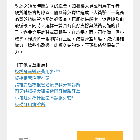
對於必須長時間站立的職業，如櫃檯人員或廚房工作者，
硬質地板會對膝蓋、髖關節與脊椎造成巨大衝擊。一塊高
品質的抗疲勞地墊是必備品，它能提供緩衝，促進腿部血
液循環。同時，選擇一雙具有良好支撐與緩衝功能的鞋
子，避免穿平底鞋或高跟鞋。在站姿方面，可準備一個小
矮凳，輪流將一隻腳踩在上面，改變骨盆角度，減少腰椎
壓力。這些小改變，能讓久站的你，下班後依然保有活
力。
【其他文章推薦】
板橋牙齒矯正
費用多少?
板橋根管治療
推薦
請推薦
板橋根管治療專科
牙醫診所
門牙缺損過大建議做
門牙樹脂牙套
小孩蛀牙為什麼裝
不鏽鋼牙套
?
板橋牙周病診所
搜