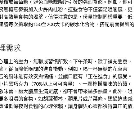
慢釋放葡萄糖，避免血糖驟降所引發的強烈食慾。例如，你可
碗無糖燕麥粥加入少許肉桂粉。這些食物不僅滿足咀嚼感，更
對高熱量食物的渴望。值得注意的是，份量控制同樣重要：低
議每次攝取約150至200大卡的碳水化合物，搭配前面提到的
理需求
心理上的壓力、無聊或習慣所致。下午茶時，除了補充營養，
望，從而降低晚間的進食衝動。例如，喝一杯無糖的花草茶
苦的風味能有效安撫情緒，並讓口腔有「正在進食」的感受。
小片黑巧克力（70%以上可可含量）、一顆檸檬風味的蒟蒻，
激味蕾，讓大腦產生滿足感，卻不會帶來過多熱量。此外，咀
要多咀嚼的食物，如胡蘿蔔棒、蘋果片或芹菜條。透過這些感
效降低深夜對食物的心理依賴，讓身體與心靈都獲得真正的放