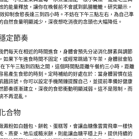
效的能量釋放，讓你在晚餐前不會感到飢腸轆轆。研究顯示，
有效抑制食慾長達三到四小時。不妨在下午三點左右，為自己準
的自然食量明顯減少，深夜想吃消夜的念頭也大幅降低。
穩定節奏
我們每天在相近的時間進食，身體會預先分泌消化酵素與調節
，如果下午進食時間不固定，或經常跳過下午茶，身體就會陷
定在下午三點到四點之間，這個時間點距離午餐約三小時，距離
容易產生食慾的時刻。定時補給的好處在於：當身體習慣在這
飢餓訊號。你可以設定手機鬧鐘提醒自己，並提前準備好健康
然節奏逐漸建立，深夜的食慾衝動明顯減弱。這不是限制，而
統不再混亂。
化合物
緻澱粉如白麵包、餅乾、蛋糕等，會讓血糖像雲霄飛車一樣快
乾、燕麥、地瓜或糙米餅，則能讓血糖平穩上升，提供持續的