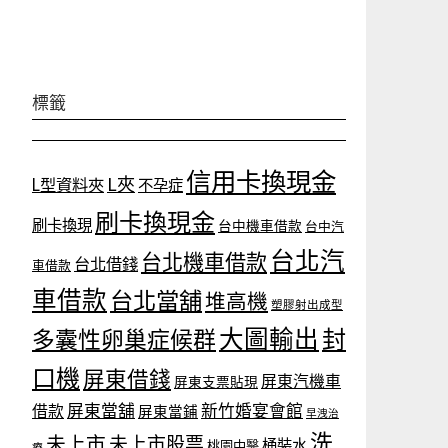
標籤
信用卡換現金
L夾
L型資料夾
不孕症
刷卡換現金
刷卡換現
台中機車借款
台中汽
台北汽
台北機車借款
台北借錢
車借款
車借款
台北當舖
堆高機
塑膠射出成型
大圖輸出
封
多囊性卵巢症候群
口機
屏東借錢
屏東汽機車
屏東支票貼現
屏東當舖
新竹婚宴會館
借款
屏東當鋪
早洩治
洗
未上市
未上市股票
桶裝水
桃園中醫
療