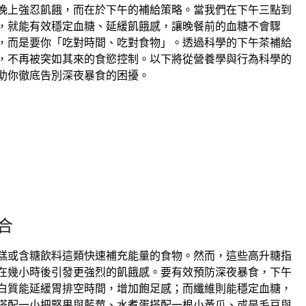
晚上強忍飢餓，而在於下午的補給策略。當我們在下午三點到
，就能有效穩定血糖、延緩飢餓感，讓晚餐前的血糖不會驟
，而是要你「吃對時間、吃對食物」。透過科學的下午茶補給
，不再被突如其來的食慾控制。以下將從營養學與行為科學的
助你徹底告別深夜暴食的困擾。
合
糕或含糖飲料這類快速補充能量的食物。然而，這些高升糖指
在幾小時後引發更強烈的飢餓感。要有效預防深夜暴食，下午
白質能延緩胃排空時間，增加飽足感；而纖維則能穩定血糖，
搭配一小把堅果與藍莓、水煮蛋搭配一根小黃瓜、或是毛豆與