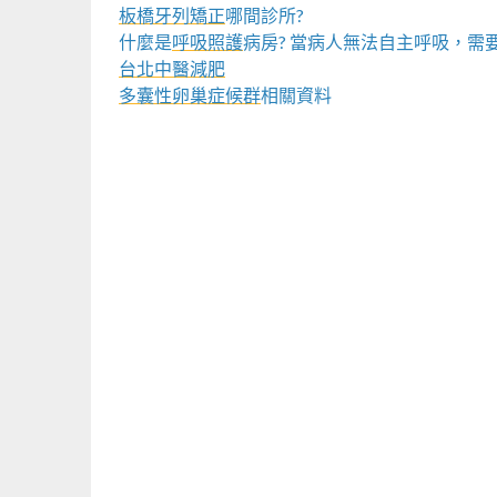
板橋牙列矯正
哪間診所?
什麼是
呼吸照護
病房? 當病人無法自主呼吸，需
台北中醫減肥
多囊性卵巢症候群
相關資料