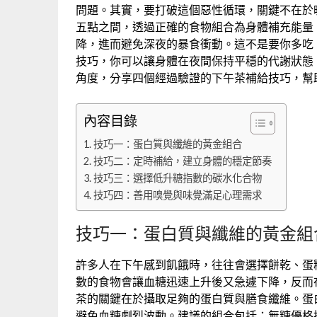
問題。其實，要打破這個惡性循環，關鍵不在於
五點之間，透過正確的食物組合為身體補充能量
降，進而避免深夜的暴食衝動。這不是要你多吃
技巧，你可以讓身體在夜間保持平穩的代謝狀態
角度，分享四個經過驗證的下午茶補給技巧，幫
內容目錄
技巧一：蛋白質與纖維的黃金組合
技巧二：定時補給，建立身體的穩定節奏
技巧三：選擇低升糖指數的碳水化合物
技巧四：善用嗅覺與味覺滿足心理需求
技巧一：蛋白質與纖維的黃金組
許多人在下午感到飢餓時，往往會選擇餅乾、蛋
數的食物會讓血糖迅速上升後又急遽下降，反而
茶的關鍵在於攝取足夠的蛋白質與膳食纖維。蛋
避免血糖劇烈波動。建議的組合包括：無糖優格