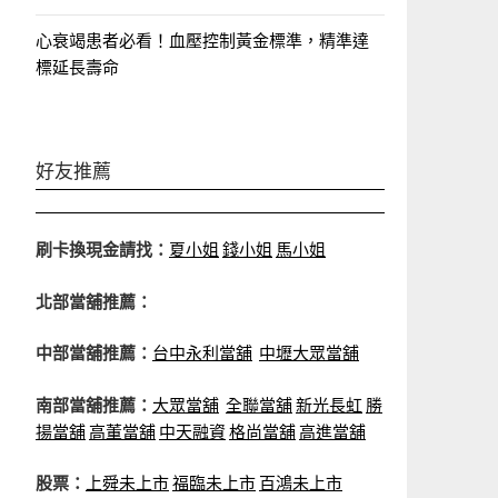
心衰竭患者必看！血壓控制黃金標準，精準達
標延長壽命
好友推薦
刷卡換現金請找：
夏小姐
錢小姐
馬小姐
北部當舖推薦：
中部當舖推薦：
台中永利當舖
中壢大眾當舖
南部當舖推薦：
大眾當舖
全聯當舖
新光長虹
勝
揚當舖
高董當舖
中天融資
格尚當舖
高進當舖
股票：
上舜未上市
福臨未上市
百鴻未上市