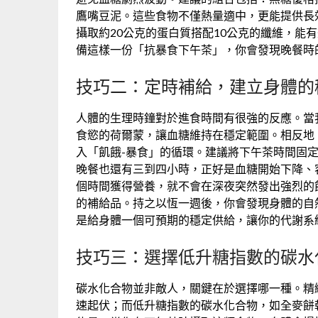
鷹嘴豆泥。這些食物不僅熱量適中，更能提供長
攝取約20公克的蛋白質搭配10公克的纖維，能
備這樣一份「抗暴食下午茶」，你會發現晚餐時
技巧二：定時補給，建立身體的
人體的生理時鐘對於進食時間有很強的反應。當
食慾的荷爾蒙，讓血糖維持在穩定範圍。相反地
入「飢餓-暴食」的循環。建議將下午茶時間固
晚餐也還有三到四小時，正好是血糖開始下降、
個時間獲得營養，就不會在深夜突然發出強烈的
的補給品。持之以恆一週後，你會發現身體的自
是給身體一個可預期的穩定供給，讓你的代謝系
技巧三：選擇低升糖指數的碳水
碳水化合物並非敵人，關鍵在於選擇哪一種。精
速起伏；而低升糖指數的碳水化合物，如全麥餅