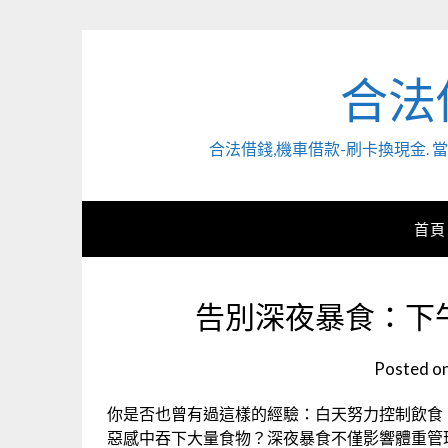
Skip
to
content
合法
合法借錢,機車借款-刷卡換現金
首頁
告別深夜暴食：下
Posted o
你是否也曾有過這樣的經驗：白天努力控制飲食
惡感中吞下大量食物？深夜暴食不僅影響體重管