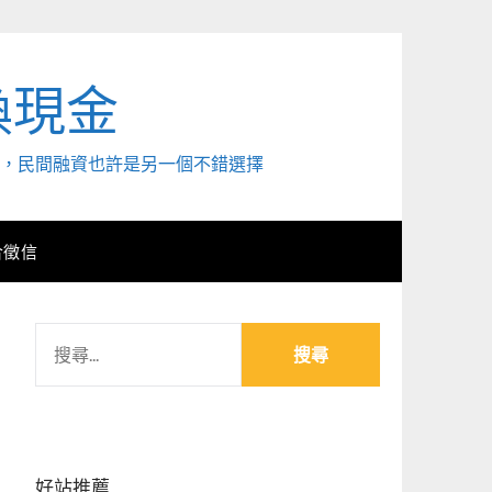
換現金
外，民間融資也許是另一個不錯選擇
合徵信
搜
尋
關
鍵
字:
好站推薦