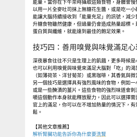
能量。當你在下午茶時攝取這類食物，身體會慢
以用一片全麥吐司抹上無糖花生醬，或是吃一小
能讓大腦持續接收到「能量充足」的訊號，減少
升糖食物雖然健康，但過量仍會造成熱量超標。建
蛋白質與纖維，就能達到最佳的飽足效果。
技巧四：善用嗅覺與味覺滿足心
深夜暴食往往不只是生理上的飢餓，更多時候是
也可以利用嗅覺與味覺來滿足大腦對「吃」的渴
（如薄荷茶、洋甘菊茶）或黑咖啡，其香氣與微
另一個技巧是選擇具有強烈風味的食物，例如一
或是一些醃漬的薑片。這些食物的強烈味道會刺
嚼這個動作本身就能釋放壓力，因此可以選擇需
官上的滿足，你可以在不增加熱量的情況下，有
鬆。
【其他文章推薦】
解析腎臟功能告訴你為什麼要
洗腎