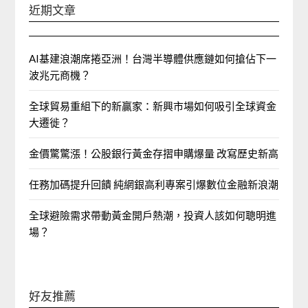
近期文章
AI基建浪潮席捲亞洲！台灣半導體供應鏈如何搶佔下一
波兆元商機？
全球貿易重組下的新贏家：新興市場如何吸引全球資金
大遷徙？
金價驚驚漲！公股銀行黃金存摺申購爆量 改寫歷史新高
任務加碼提升回饋 純網銀高利專案引爆數位金融新浪潮
全球避險需求帶動黃金開戶熱潮，投資人該如何聰明進
場？
好友推薦