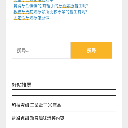
覺得牙齒怪怪的,有輕手的
牙齒診療
醫生嗎?
板橋牙周病
治療診所比較專業的醫生有嗎?
固定假牙
治療怎麼做~
搜
尋
關
鍵
字:
好站推薦
科技資訊
工業電子3C產品
網路資訊
新奇趣味爆笑內容