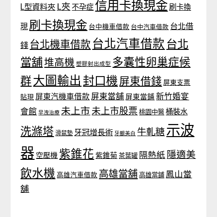
信用卡換現金
L夾
L型資料夾
不孕症
刷卡換
刷卡換現金
台北借
現
台中機車借款
台中汽車借款
台北汽車借款
台北
台北機車借款
錢
當舖
多囊性卵巢症候
堆高機
塑膠射出成型
大圖輸出
封口機
群
屏東借錢
屏東支票
屏東當舖
新竹婚宴
屏東汽機車借款
貼現
屏東當鋪
未上市
未上市股票
會館
桶裝水
桃園中醫
早洩治療
示波
洗滌塔
牛軋糖
牙冠增長術
滑鼠墊
牙齦美白
器
紫錐花
隱適美
隔熱紙
空壓機
紫錐菊
茶葉罐
飲水機
高雄當舖
鳳山當
高雄汽車借款
高雄當鋪
舖