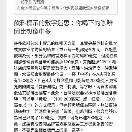
超乎你的預期
你的體質安全嗎？體重、代謝與健康狀況的關鍵影響
飲料標示的數字迷思：你喝下的咖啡
因比想像中多
許多飲料包裝上標示的咖啡因含量，其實是基於特定批次
或實驗室平均值的結果，並非每一瓶都完全相同。以能量
飲料為例，部分品牌的官方標示為每罐80毫克，但獨立檢
測卻發現實際含量可能高達120毫克，差距超過50%。咖
啡店的現煮咖啡更是變數極大，豆種、烘焙程度、沖煮時
間、水量都會影響最終含量。一杯「中杯」在A店可能只
有150毫克，但在B店同樣容量卻可能超過200毫克。更常
見的陷阱是「雙倍濃縮」或「特濃」等字眼，消費者容易
低估其咖啡因濃度。此外，台灣法規要求標示咖啡因含量
時，可以用「黃燈」（100-200毫克）或「紅燈」（200
毫克以上）的方式標示，但這類燈號僅為區間，無法反映
精確數字。若消費者只憑「黃燈」粗略判斷，很容易誤以
為自己只喝了100毫克，實際上可能已達200毫克。因
此，建議養成查閱品牌官方數據或第三方檢測報告的習
慣，不要完全相信標示上的單一數字。