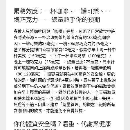
累積效應：一杯咖啡、一罐可樂、一
塊巧克力——總量超乎你的預期
多數人只將咖啡因與「咖啡」連想，忽略了日常飲食中許
多隱藏來源。一杯珍珠奶茶的茶底含有約100毫克咖啡
因，一罐可樂約35毫克，一塊70%黑巧克力約25毫克，
甚至部分提神口香糖每顆含40毫克。假設你早上喝一杯中
杯美式（150毫克）、下午一杯珍珠奶茶（100毫克）、
晚上一塊巧克力（25毫克），總量已達275毫克，尚未計
算可能服用的止痛藥或能量飲料。若再喝一罐能量飲料
（80-120毫克），很容易就突破400毫克的安全線。更危
險的是，咖啡因的半衰期約4至6小時，意味著早上攝取的
部分到下午仍未完全代謝，累積效應使得下午的攝取會疊
加在早上殘留的基礎上。對於代謝較慢的人，全天攝取量
即使未達400毫克，也可能因為累積而出現心悸、失眠、
焦慮等不適。因此，建立「總量管理」的觀念，記錄所有
含咖啡因的飲食，才能避免不自覺超標。
你的體質安全嗎？體重、代謝與健康