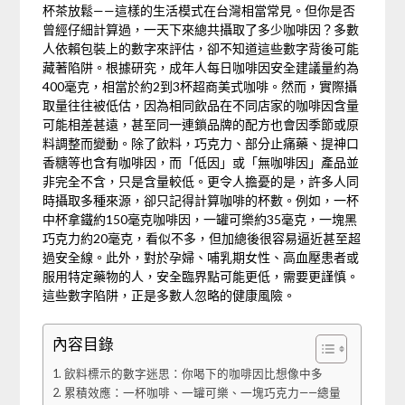
杯茶放鬆——這樣的生活模式在台灣相當常見。但你是否
曾經仔細計算過，一天下來總共攝取了多少咖啡因？多數
人依賴包裝上的數字來評估，卻不知道這些數字背後可能
藏著陷阱。根據研究，成年人每日咖啡因安全建議量約為
400毫克，相當於約2到3杯超商美式咖啡。然而，實際攝
取量往往被低估，因為相同飲品在不同店家的咖啡因含量
可能相差甚遠，甚至同一連鎖品牌的配方也會因季節或原
料調整而變動。除了飲料，巧克力、部分止痛藥、提神口
香糖等也含有咖啡因，而「低因」或「無咖啡因」產品並
非完全不含，只是含量較低。更令人擔憂的是，許多人同
時攝取多種來源，卻只記得計算咖啡的杯數。例如，一杯
中杯拿鐵約150毫克咖啡因，一罐可樂約35毫克，一塊黑
巧克力約20毫克，看似不多，但加總後很容易逼近甚至超
過安全線。此外，對於孕婦、哺乳期女性、高血壓患者或
服用特定藥物的人，安全臨界點可能更低，需要更謹慎。
這些數字陷阱，正是多數人忽略的健康風險。
內容目錄
飲料標示的數字迷思：你喝下的咖啡因比想像中多
累積效應：一杯咖啡、一罐可樂、一塊巧克力——總量