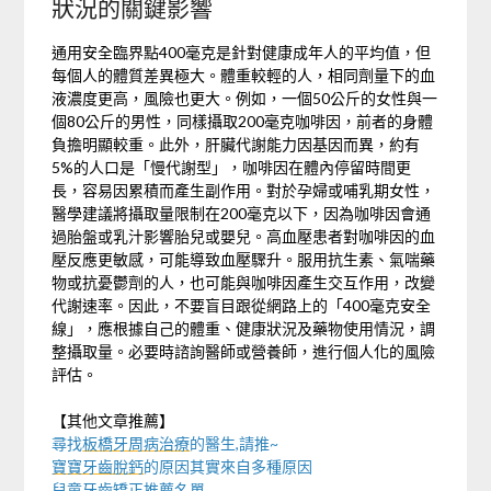
狀況的關鍵影響
通用安全臨界點400毫克是針對健康成年人的平均值，但
每個人的體質差異極大。體重較輕的人，相同劑量下的血
液濃度更高，風險也更大。例如，一個50公斤的女性與一
個80公斤的男性，同樣攝取200毫克咖啡因，前者的身體
負擔明顯較重。此外，肝臟代謝能力因基因而異，約有
5%的人口是「慢代謝型」，咖啡因在體內停留時間更
長，容易因累積而產生副作用。對於孕婦或哺乳期女性，
醫學建議將攝取量限制在200毫克以下，因為咖啡因會通
過胎盤或乳汁影響胎兒或嬰兒。高血壓患者對咖啡因的血
壓反應更敏感，可能導致血壓驟升。服用抗生素、氣喘藥
物或抗憂鬱劑的人，也可能與咖啡因產生交互作用，改變
代謝速率。因此，不要盲目跟從網路上的「400毫克安全
線」，應根據自己的體重、健康狀況及藥物使用情況，調
整攝取量。必要時諮詢醫師或營養師，進行個人化的風險
評估。
【其他文章推薦】
尋找
板橋牙周病治療
的醫生,請推~
寶寶牙齒脫鈣
的原因其實來自多種原因
兒童牙齒矯正推薦
名單