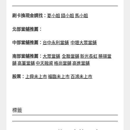
刷卡換現金請找：
夏小姐
錢小姐
馬小姐
北部當舖推薦：
中部當舖推薦：
台中永利當舖
中壢大眾當舖
南部當舖推薦：
大眾當舖
全聯當舖
新光長虹
勝揚當
舖
高董當舖
中天融資
格尚當舖
高進當舖
股票：
上舜未上市
福臨未上市
百鴻未上市
標籤