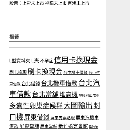
股票：
上舜未上市
福臨未上市
百鴻未上市
標籤
信用卡換現金
L夾
L型資料夾
不孕症
刷卡換現金
刷卡換現
台中機車借款
台中汽
台北汽
台北機車借款
台北借錢
車借款
車借款
台北當舖
堆高機
塑膠射出成型
大圖輸出
封
多囊性卵巢症候群
口機
屏東借錢
屏東汽機車
屏東支票貼現
屏東當舖
新竹婚宴會館
借款
屏東當鋪
早洩治