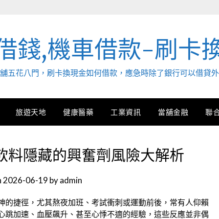
借錢,機車借款-刷卡
. 當舖五花八門，刷卡換現金如何借款，應急時除了銀行可以借貸
旅遊天地
健康醫藥
工業資訊
當舖金融
聯
飲料隱藏的興奮劑風險大解析
n
2026-06-19
by
admin
神的捷徑，尤其熬夜加班、考試衝刺或運動前後，常有人仰賴
心跳加速、血壓飆升、甚至心悸不適的經驗，這些反應並非偶