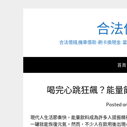
Skip
to
content
合法
合法借錢,機車借款-刷卡換現金
首頁
喝完心跳狂飆？能量
Posted o
現代人生活節奏快，能量飲料成為許多人提振精
一罐就能恢復元氣。然而，不少人在飲用後出現