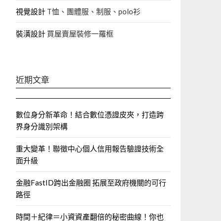
視覺設計
T恤、團體服、制服、polo衫
裝潢設計
買屋賣屋裝修一羅框
近期文章
數位身分新革命！結合數位憑證皮夾，打造跨
界身分識別架構
重大變革！聯徵中心個人信用報告驗證技術全
面升級
金融FastID跨出金融圈 拓展至政府機關的可行
路徑
時間＋紀律＝小資資產翻倍的秘密曲線！你也