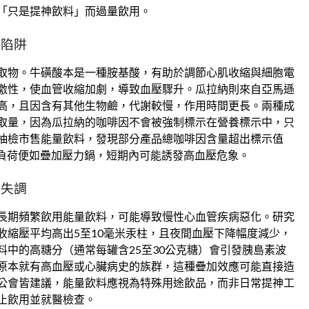
「只是提神飲料」而過量飲用。
奮陷阱
取物。牛磺酸本是一種胺基酸，有助於調節心肌收縮與細胞電
激性，使血管收縮加劇，導致血壓驟升。瓜拉納則來自亞馬遜
高，且因含有其他生物鹼，代謝較慢，作用時間更長。兩種成
取量，因為瓜拉納的咖啡因不會被強制標示在營養標示中，只
抽檢市售能量飲料，發現部分產品總咖啡因含量超出標示值
臟負荷便如疊加壓力鍋，短期內可能誘發高血壓危象。
謝失調
長期頻繁飲用能量飲料，可能導致慢性心血管疾病惡化。研究
收縮壓平均高出5至10毫米汞柱，且夜間血壓下降幅度減少，
中的高糖分（通常每罐含25至30公克糖）會引發胰島素波
原本就有高血壓或心臟病史的族群，這種疊加效應可能直接造
公會皆建議，能量飲料應視為特殊用途飲品，而非日常提神工
止飲用並就醫檢查。