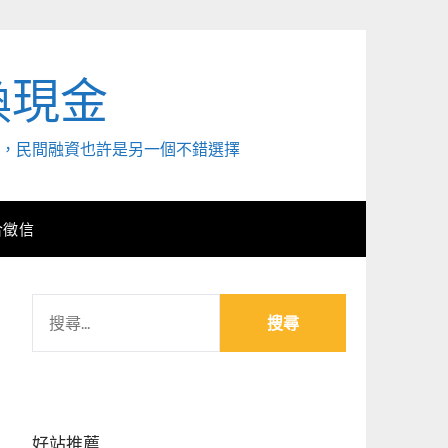
換現金
外，民間融資也許是另一個不錯選擇
合徵信
搜
尋
關
鍵
字:
好站推薦