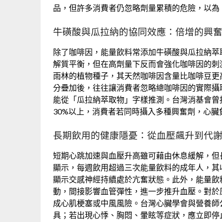
品，但許多消費者仍忽略劑量累積的危險，以為
牛磺酸與瓜拉納的協同效應：倍增的興
除了咖啡因，能量飲料常添加牛磺酸與瓜拉納萃
解質平衡，但在高劑量下反而會強化咖啡因的刺
雨林的植物種子，其天然咖啡因含量比咖啡豆更
分疊加後，往往讓消費者忽略總咖啡因的實際攝
能從「瓜拉納萃取物」字樣推測。台灣消基會曾
30%以上，消費者若同時攝入多種興奮劑，心
長期飲用的健康隱憂：從血壓飆升到代
短期心跳加速與血壓升高雖可藉由休息緩解，但
顯示，每週飲用超過三次能量飲料的成年人，其
顯示交感神經持續處於亢奮狀態。此外，能量飲料
動，間接影響血管彈性，進一步推升血壓。對於
成心肌梗塞或中風風險。台灣心臟學會與營養師
具；若出現心悸、胸悶、暈眩等症狀，應立即停