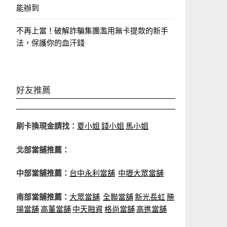
能辦到
不再上當！破解詐騙集團濫用無卡提款的新手
法，保護你的血汗錢
好友推薦
刷卡換現金請找：
夏小姐
錢小姐
馬小姐
北部當舖推薦：
中部當舖推薦：
台中永利當舖
中壢大眾當舖
南部當舖推薦：
大眾當舖
全聯當舖
新光長虹
勝
揚當舖
高董當舖
中天融資
格尚當舖
高進當舖