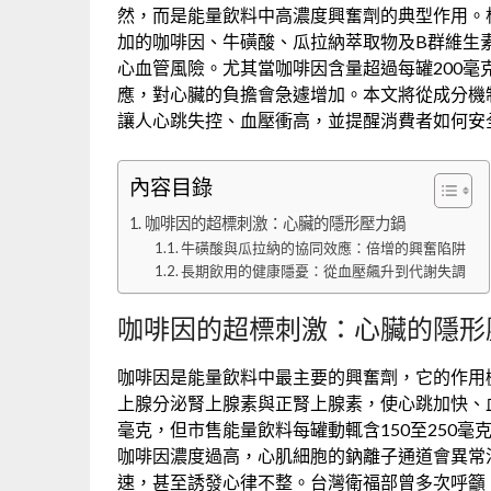
然，而是能量飲料中高濃度興奮劑的典型作用。
加的咖啡因、牛磺酸、瓜拉納萃取物及B群維生
心血管風險。尤其當咖啡因含量超過每罐200
應，對心臟的負擔會急遽增加。本文將從成分機
讓人心跳失控、血壓衝高，並提醒消費者如何安
內容目錄
咖啡因的超標刺激：心臟的隱形壓力鍋
牛磺酸與瓜拉納的協同效應：倍增的興奮陷阱
長期飲用的健康隱憂：從血壓飆升到代謝失調
咖啡因的超標刺激：心臟的隱形
咖啡因是能量飲料中最主要的興奮劑，它的作用
上腺分泌腎上腺素與正腎上腺素，使心跳加快、
毫克，但市售能量飲料每罐動輒含150至250
咖啡因濃度過高，心肌細胞的鈉離子通道會異常
速，甚至誘發心律不整。台灣衛福部曾多次呼籲