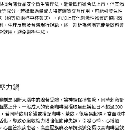
根據台灣食品安全衛生管理法，能量飲料雖合法上市，但其添
素等成分，若攝取過量或與特定體質交互作用，可能引發急性
毫克（約等於兩杯中杯美式），再加上其他刺激性物質的協同效
制、生理反應及台灣現行規範，逐一剖析為何喝完能量飲料會
全飲用，避免樂極生悲。
壓力鍋
機制是阻斷大腦中的腺苷受體，讓神經保持警覺，同時刺激腎
血壓上升。一般成人的安全咖啡因攝取量建議每日不超過300
毫克，若同時飲用多罐或搭配咖啡、茶飲，很容易超標。當血液中
活化，導致心臟收縮力增強但節律失調，引發心悸、心搏過
，心血管疾病患者、高血壓族群及孕婦應避免攝取高咖啡因飲