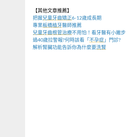
【其他文章推薦】
把握
兒童牙齒矯正
6-12歲成長期
專業
板橋植牙
醫師推薦
兒童牙齒根管治療
不用怕！看牙醫有小撇步
過40歲拉警報?何時該看「
不孕症
」門診?
解析腎臟功能告訴你為什麼要
洗腎