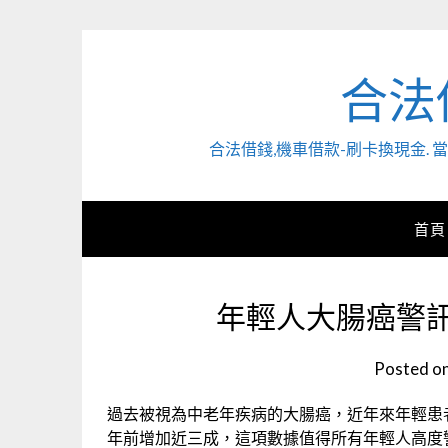
Skip
to
content
合法
合法借錢,機車借款-刷卡換現金
首頁
年輕人大腸癌警
Posted o
過去被視為中老年疾病的大腸癌，近年來年輕患
年前增加近三成，這項數據值得所有年輕人高度