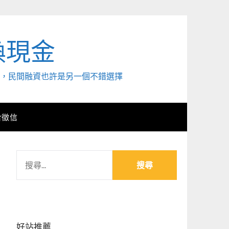
換現金
外，民間融資也許是另一個不錯選擇
合徵信
搜
尋
關
鍵
字:
好站推薦