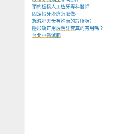
預約
板橋人工植牙
專科醫師
固定假牙
治療怎麼做~
想
減肥天母
有推薦的診所嗎?
隱形矯正用
透明牙套
真的有用嗎？
台北中醫減肥