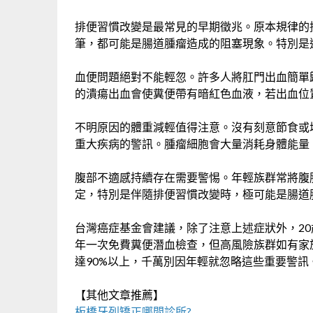
排便習慣改變是最常見的早期徵兆。原本規律的
筆，都可能是腸道腫瘤造成的阻塞現象。特別是
血便問題絕對不能輕忽。許多人將肛門出血簡單
的潰瘍出血會使糞便帶有暗紅色血液，若出血位
不明原因的體重減輕值得注意。沒有刻意節食或
重大疾病的警訊。腫瘤細胞會大量消耗身體能量
腹部不適感持續存在需要警惕。年輕族群常將腹
定，特別是伴隨排便習慣改變時，極可能是腸道
台灣癌症基金會建議，除了注意上述症狀外，20
年一次免費糞便潛血檢查，但高風險族群如有家
達90%以上，千萬別因年輕就忽略這些重要警訊
【其他文章推薦】
板橋牙列矯正
哪間診所?