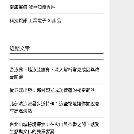
健康醫療
減重知識專區
科技資訊
工業電子3C產品
近期文章
游泳肩、蛙泳膝纏身？深入解析常見成因與改
善關鍵
從五感出發：鄉村觀光成功營運的祕密武器
北部清涼避暑步道特輯：這些祕境讓你擺脫夏
季高溫炎熱
台北山城秘境探索：在火山與茶香之間，感受
生態與文化的雙重饗宴