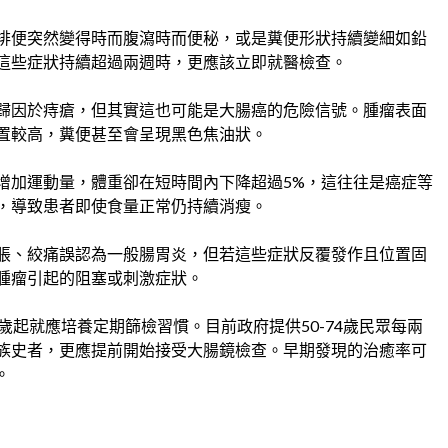
排便突然變得時而腹瀉時而便秘，或是糞便形狀持續變細如鉛
這些症狀持續超過兩週時，更應該立即就醫檢查。
歸因於痔瘡，但其實這也可能是大腸癌的危險信號。腫瘤表面
置較高，糞便甚至會呈現黑色焦油狀。
增加運動量，體重卻在短時間內下降超過5%，這往往是癌症等
，導致患者即使食量正常仍持續消瘦。
脹、絞痛誤認為一般腸胃炎，但若這些症狀反覆發作且位置固
腫瘤引起的阻塞或刺激症狀。
歲起就應培養定期篩檢習慣。目前政府提供50-74歲民眾每兩
族史者，更應提前開始接受大腸鏡檢查。早期發現的治癒率可
。