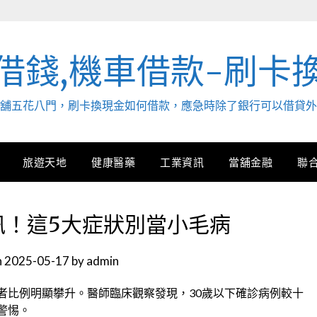
借錢,機車借款-刷卡
. 當舖五花八門，刷卡換現金如何借款，應急時除了銀行可以借貸
旅遊天地
健康醫藥
工業資訊
當舖金融
聯
訊！這5大症狀別當小毛病
n
2025-05-17
by
admin
者比例明顯攀升。醫師臨床觀察發現，30歲以下確診病例較十
警惕。