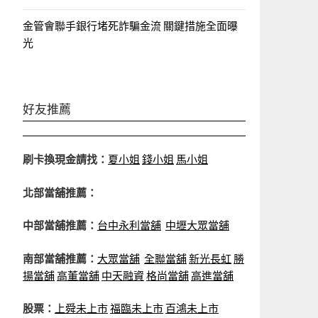
金管會聯手銀行堵死詐騙金流 關鍵措施全面曝
光
好友推薦
刷卡換現金請找：
夏小姐
錢小姐
馬小姐
北部當舖推薦：
中部當舖推薦：
台中永利當舖
中壢大眾當舖
南部當舖推薦：
大眾當舖
全聯當舖
新光長虹
勝
揚當舖
高董當舖
中天融資
格尚當舖
高進當舖
股票：
上舜未上市
福臨未上市
百鴻未上市