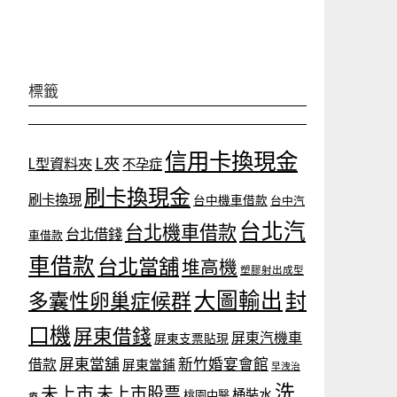
標籤
信用卡換現金
L夾
L型資料夾
不孕症
刷卡換現金
刷卡換現
台中機車借款
台中汽
台北汽
台北機車借款
台北借錢
車借款
車借款
台北當舖
堆高機
塑膠射出成型
大圖輸出
封
多囊性卵巢症候群
口機
屏東借錢
屏東汽機車
屏東支票貼現
屏東當舖
新竹婚宴會館
借款
屏東當鋪
早洩治
洗
未上市
未上市股票
桶裝水
桃園中醫
療