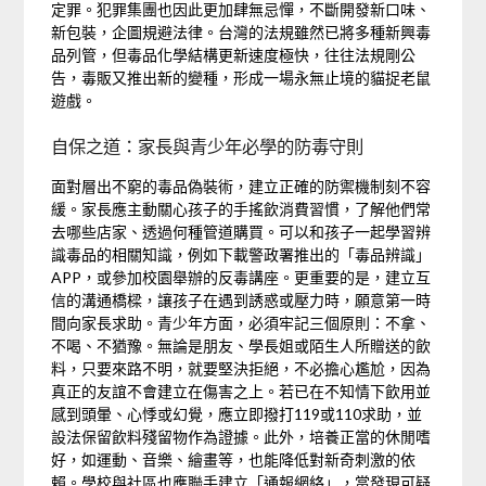
定罪。犯罪集團也因此更加肆無忌憚，不斷開發新口味、
新包裝，企圖規避法律。台灣的法規雖然已將多種新興毒
品列管，但毒品化學結構更新速度極快，往往法規剛公
告，毒販又推出新的變種，形成一場永無止境的貓捉老鼠
遊戲。
自保之道：家長與青少年必學的防毒守則
面對層出不窮的毒品偽裝術，建立正確的防禦機制刻不容
緩。家長應主動關心孩子的手搖飲消費習慣，了解他們常
去哪些店家、透過何種管道購買。可以和孩子一起學習辨
識毒品的相關知識，例如下載警政署推出的「毒品辨識」
APP，或參加校園舉辦的反毒講座。更重要的是，建立互
信的溝通橋樑，讓孩子在遇到誘惑或壓力時，願意第一時
間向家長求助。青少年方面，必須牢記三個原則：不拿、
不喝、不猶豫。無論是朋友、學長姐或陌生人所贈送的飲
料，只要來路不明，就要堅決拒絕，不必擔心尷尬，因為
真正的友誼不會建立在傷害之上。若已在不知情下飲用並
感到頭暈、心悸或幻覺，應立即撥打119或110求助，並
設法保留飲料殘留物作為證據。此外，培養正當的休閒嗜
好，如運動、音樂、繪畫等，也能降低對新奇刺激的依
賴。學校與社區也應聯手建立「通報網絡」，當發現可疑