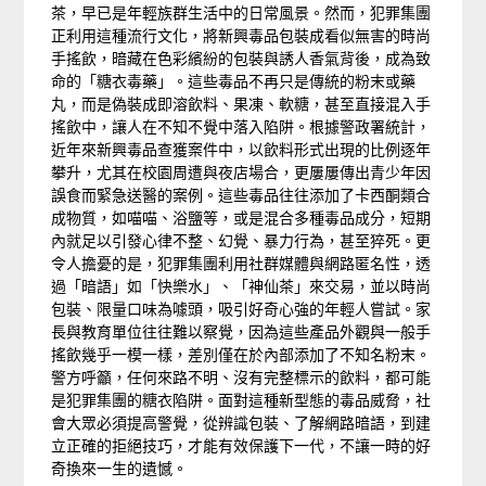
茶，早已是年輕族群生活中的日常風景。然而，犯罪集團
正利用這種流行文化，將新興毒品包裝成看似無害的時尚
手搖飲，暗藏在色彩繽紛的包裝與誘人香氣背後，成為致
命的「糖衣毒藥」。這些毒品不再只是傳統的粉末或藥
丸，而是偽裝成即溶飲料、果凍、軟糖，甚至直接混入手
搖飲中，讓人在不知不覺中落入陷阱。根據警政署統計，
近年來新興毒品查獲案件中，以飲料形式出現的比例逐年
攀升，尤其在校園周遭與夜店場合，更屢屢傳出青少年因
誤食而緊急送醫的案例。這些毒品往往添加了卡西酮類合
成物質，如喵喵、浴鹽等，或是混合多種毒品成分，短期
內就足以引發心律不整、幻覺、暴力行為，甚至猝死。更
令人擔憂的是，犯罪集團利用社群媒體與網路匿名性，透
過「暗語」如「快樂水」、「神仙茶」來交易，並以時尚
包裝、限量口味為噱頭，吸引好奇心強的年輕人嘗試。家
長與教育單位往往難以察覺，因為這些產品外觀與一般手
搖飲幾乎一模一樣，差別僅在於內部添加了不知名粉末。
警方呼籲，任何來路不明、沒有完整標示的飲料，都可能
是犯罪集團的糖衣陷阱。面對這種新型態的毒品威脅，社
會大眾必須提高警覺，從辨識包裝、了解網路暗語，到建
立正確的拒絕技巧，才能有效保護下一代，不讓一時的好
奇換來一生的遺憾。