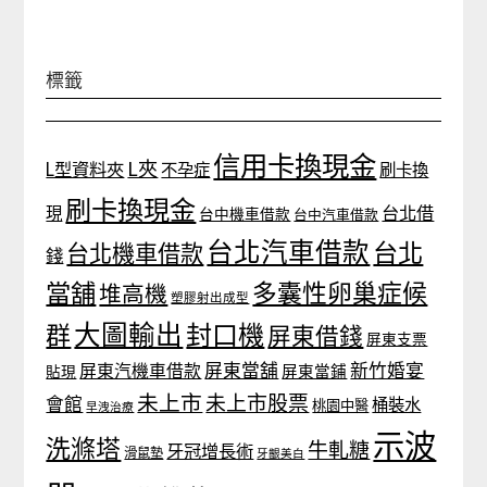
標籤
信用卡換現金
L夾
L型資料夾
不孕症
刷卡換
刷卡換現金
台北借
現
台中機車借款
台中汽車借款
台北汽車借款
台北
台北機車借款
錢
當舖
多囊性卵巢症候
堆高機
塑膠射出成型
大圖輸出
封口機
群
屏東借錢
屏東支票
屏東當舖
新竹婚宴
屏東汽機車借款
貼現
屏東當鋪
未上市
未上市股票
會館
桶裝水
桃園中醫
早洩治療
示波
洗滌塔
牛軋糖
牙冠增長術
滑鼠墊
牙齦美白