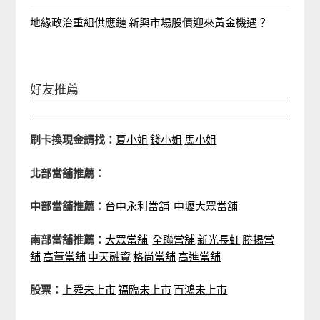
地緣政治重組供應鏈 新興市場股債迎來黃金機遇？
好友推薦
刷卡換現金請找：
夏小姐
錢小姐
馬小姐
北部當舖推薦：
中部當舖推薦：
台中永利當舖
中壢大眾當舖
南部當舖推薦：
大眾當舖
全聯當舖
新光長虹
勝揚當
舖
高董當舖
中天融資
格尚當舖
高進當舖
股票：
上舜未上市
福臨未上市
百鴻未上市