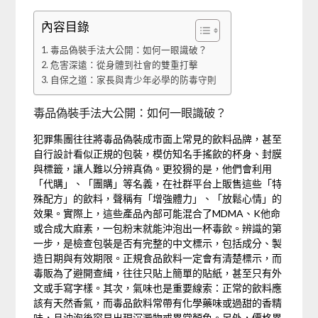
內容目錄
毒品偽裝手法大公開：如何一眼識破？
危害深遠：從身體到社會的雙重打擊
自保之道：家長與青少年必學的防毒守則
毒品偽裝手法大公開：如何一眼識破？
犯罪集團往往將毒品偽裝成市面上常見的飲料品牌，甚至
自行設計看似正規的包裝，模仿知名手搖飲的杯身、封膜
與標籤，讓人難以分辨真偽。更狡猾的是，他們會利用
「代購」、「團購」等名義，在社群平台上販售這些「特
殊配方」的飲料，聲稱有「增強體力」、「放鬆心情」的
效果。實際上，這些產品內部可能混合了MDMA、K他命
或合成大麻素，一包粉末就能沖泡出一杯毒飲。辨識的第
一步，是檢查包裝是否有完整的中文標示，包括成分、製
造日期與有效期限。正規食品飲料一定會有清楚標示，而
毒販為了避開查緝，往往只貼上簡單的貼紙，甚至只有外
文或手寫字樣。其次，氣味也是重要線索：正常的飲料應
該有天然香氣，而毒品飲料常帶有化學藥味或過甜的香精
味，且沖泡後容易出現沉澱物或異常顏色。另外，價格異