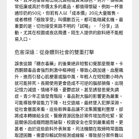
常低廉或高於市價太多的產品，都值得懷疑。例如一杯普
通珍奶約50元，但若有人以「成本價」20元大量販售，
或者標榜「極致享受」叫價數百元，都可能暗藏玄機。最
重要的是，切勿接受來路不明的「試喝」、「分享」活
動，尤其在校園或夜店周遭，陌生人提供的飲料絕不能輕
易入口。
危害深遠：從身體到社會的雙重打擊
誤食這類「糖衣毒藥」的後果絕非短暫幻覺那麼簡單。卡
西酮類毒品會強烈刺激中樞神經，導致心跳加速、血壓飆
升，進而引發心肌梗塞或腦中風，年輕人在短短數小時內
就可能猝死。長期使用更會造成不可逆的腦部損傷，出現
記憶力減退、情緒不穩、憂鬱症狀，甚至誘發思覺失調
症。青少年正值發育階段，毒品對大腦的影響更為嚴重，
可能導致學習能力下降、社交退縮，最終墜入犯罪深淵。
從社會層面來看，這些新興毒品讓不法集團獲利豐厚，卻
將成本轉嫁給全民。醫療資源因急診案件增加而吃緊，家
庭關係因成癮問題而破裂，校園安全也受到嚴重威脅。更
甚者，由於這些飲料外表無害，司法機關在取締時常面臨
取證困難，需要仰賴試劑檢測或線報，導致部分案件難以