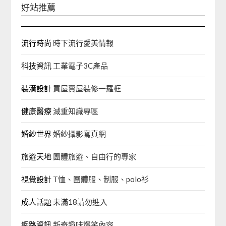
好站推薦
流行時尚
時下流行愛美情報
科技資訊
工業電子3C產品
裝潢設計
買屋賣屋裝修一羅框
健康醫療
減重知識專區
婚紗世界
婚紗攝影寫真網
旅遊天地
團體旅遊、自由行的專家‎
視覺設計
T恤、團體服、制服、polo衫
成人話題
未滿18請勿進入
網路資訊
新奇趣味爆笑內容