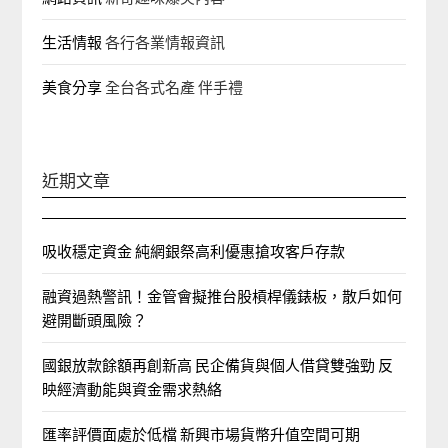
生活情報
各行各業情報資訊
美食分享
全台各式名產 伴手禮
近期文章
吸收穩定資金 純網銀祭高利優惠搶攻客戶存款
融資過熱警訊！金管會擬推台股槓桿儀錶板，散戶如何
避開斷頭風險？
國銀放款餘額再創新高 民企備貨與個人借貸雙強勁 反
映經濟動能與資金需求熱絡
匯率評價面處於低檔 新興市場貨幣升值空間可期