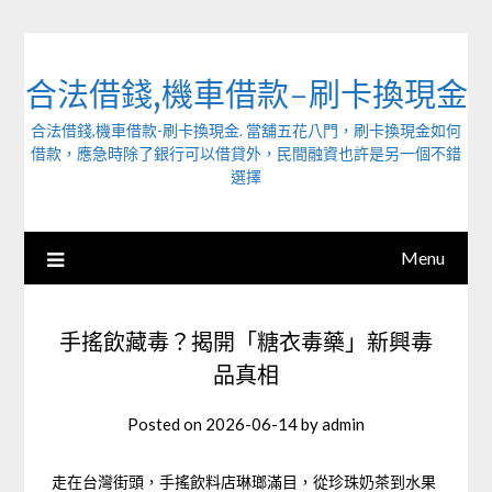
Skip
to
content
合法借錢,機車借款-刷卡換現金
合法借錢,機車借款-刷卡換現金. 當舖五花八門，刷卡換現金如何
借款，應急時除了銀行可以借貸外，民間融資也許是另一個不錯
選擇
Menu
手搖飲藏毒？揭開「糖衣毒藥」新興毒
品真相
Posted on
2026-06-14
by
admin
走在台灣街頭，手搖飲料店琳瑯滿目，從珍珠奶茶到水果