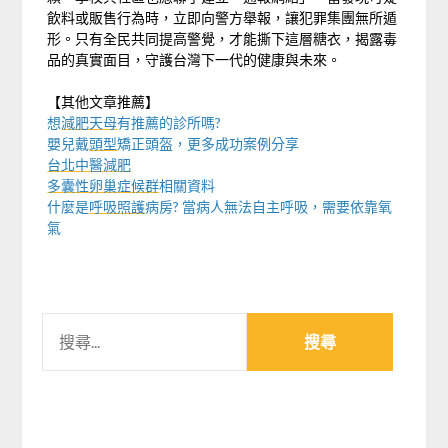
飲料或販售行為時，立即向警方舉報，讓犯罪集團無所遁
形。只有全民共同提高警覺，才能撕下這層糖衣，揭露毒
品的真實面目，守護台灣下一代的健康與未來。
【其他文章推薦】
想
減肥天母
有推薦的診所嗎?
嬰兒戴
頭型
矯正頭盔，更多成功案例分享
台北中醫減肥
多囊性卵巢症候群
相關資料
什麼是
呼吸照護
病房? 當病人無法自主呼吸，需要依靠氧
氣
搜
尋
關
鍵
字: