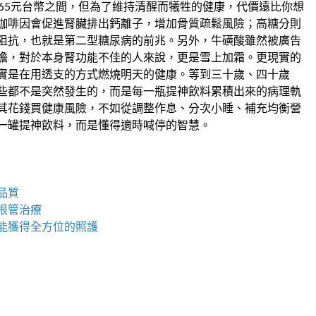
65元台幣之間，但為了維持清醒而犧牲的健康，代價遠比你想
咖啡因會促進腎臟排出鈣離子，增加骨質疏鬆風險；高糖分則
阻抗，也就是第二型糖尿病的前兆。另外，牛磺酸雖然被廣告
擔，對於本身腎功能不佳的人來說，更是雪上加霜。更現實的
實是在用透支的方式燃燒明天的健康。等到三十歲、四十歲
些都不是突然發生的，而是每一瓶提神飲料累積出來的病理軌
其花錢買健康風險，不如從調整作息、分次小睡、補充均衡營
一罐提神飲料，而是懂得適時喊停的智慧。
品質
根管治療
能獲得全方位的照護