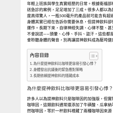
年輕上班族與學生真實經歷的日常。根據衛福部
送急診的案例，足足增加了三成。很多人都以為
度高得驚人，一瓶500毫升的產品就可能含有超
身體其實已經在告訴你需要休息，但提神飲料卻
運作。長期下來，自律神經失調、心律不整、甚
不會說謊——頭暈、心悸、手抖、盜汗，這些都
會聆聽身體的聲音，別再讓提神飲料成為壓垮健
內容目錄
為什麼提神飲料比咖啡更容易引發心悸？
身體發出抗議後的緊急應對策略
長期依賴提神飲料的隱藏成本
為什麼提神飲料比咖啡更容易引發心悸
許多人以為提神飲料只是咖啡因的加強版，但實
咖啡因，這類飲料通常還添加了牛磺酸、瓜拿納
然咖啡因，等於一杯飲料裡藏了兩種咖啡因來源