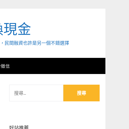
換現金
外，民間融資也許是另一個不錯選擇
合徵信
搜
尋
關
鍵
字:
好站推薦