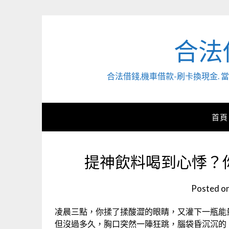
Skip
to
content
合法
合法借錢,機車借款-刷卡換現金
首頁
提神飲料喝到心悸？
Posted o
凌晨三點，你揉了揉酸澀的眼睛，又灌下一瓶能
但沒過多久，胸口突然一陣狂跳，腦袋昏沉沉的