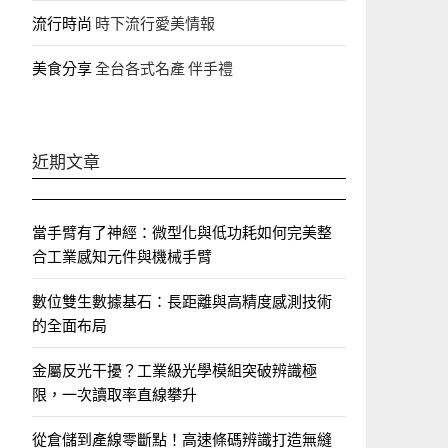
流行時尚
時下流行愛美情報
美食分享
全台各式名產 伴手禮
近期文章
當手臂有了神經：微型化與低功耗如何完美整
合工業感知元件與機械手臂
數位雙生數據基石：長距離與高精度感測技術
的全面布局
金屬反光干擾？工業級光學模組突破辨識極
限，一次讀取率直線攀升
從倉儲到產線零斷點！高速條碼辨識打造無縫