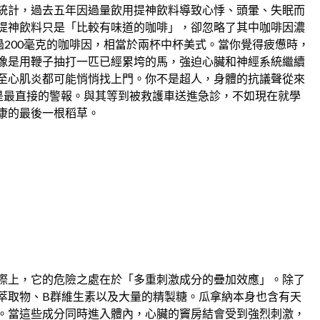
統計，過去五年因過量飲用提神飲料導致心悸、頭暈、失眠而
提神飲料只是「比較有味道的咖啡」，卻忽略了其中咖啡因濃
過200毫克的咖啡因，相當於兩杯中杯美式。當你覺得疲憊時，
像是用鞭子抽打一匹已經累垮的馬，強迫心臟和神經系統繼續
至心肌炎都可能悄悄找上門。你不是超人，身體的抗議聲從來
是最直接的警報。與其等到被救護車送進急診，不如現在就學
康的最後一根稻草。
？
際上，它的危險之處在於「多重刺激成分的疊加效應」。除了
萃取物、B群維生素以及大量的精製糖。瓜拿納本身也含有天
。當這些成分同時進入體內，心臟的竇房結會受到強烈刺激，