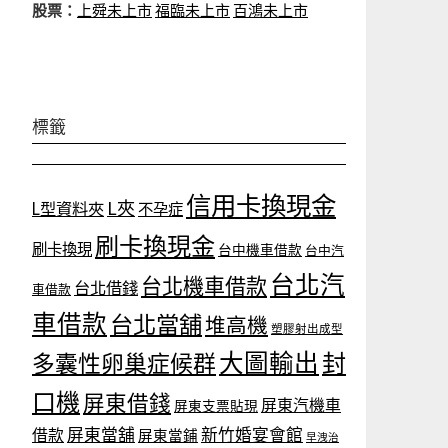
股票：
上舜未上市
福臨未上市
百鴻未上市
標籤
信用卡換現金
L夾
L型資料夾
不孕症
刷卡換現金
刷卡換現
台中機車借款
台中汽
台北汽
台北機車借款
台北借錢
車借款
車借款
台北當舖
堆高機
塑膠射出成型
大圖輸出
封
多囊性卵巢症候群
口機
屏東借錢
屏東汽機車
屏東支票貼現
屏東當舖
新竹婚宴會館
借款
屏東當鋪
早洩治