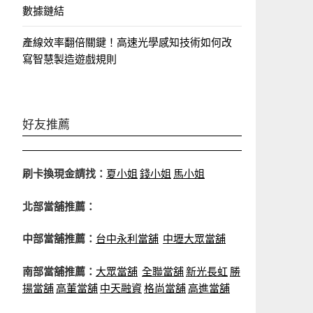
數據鏈結
產線效率翻倍關鍵！高速光學感知技術如何改
寫智慧製造遊戲規則
好友推薦
刷卡換現金請找：
夏小姐
錢小姐
馬小姐
北部當舖推薦：
中部當舖推薦：
台中永利當舖
中壢大眾當舖
南部當舖推薦：
大眾當舖
全聯當舖
新光長虹
勝
揚當舖
高董當舖
中天融資
格尚當舖
高進當舖