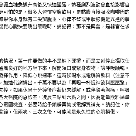
會讓血糖急遽升高後又快速墜落，這種劇烈波動會直接影響自
更可怕的是，很多人習慣空腹飲用，胃黏膜直接吸收咖啡因的
如果你本身就有二尖瓣脫垂、心律不整或甲狀腺機能亢進的體
感覺心臟快要跳出喉嚨時，請記得：那不是興奮，是器官在求
的情況，第一件要做的事不是躺下硬撐，而是立刻停止攝取任
通風良好的地方坐下來，解開領口或緊身衣物，讓呼吸順暢。
發揮作用，降低心跳速率。這時候喝水或電解質飲料（注意不
，加速代謝排出。千萬不要以為「再喝一杯提神飲料壓壓驚」
失控。如果休息十分鐘後症狀仍未緩解，或伴隨著胸痛、呼吸
各大醫院的急診室，凌晨三點到六點之間，因為能量飲料過量
心電圖檢查，必要時給予鎮靜藥物或電解質補充。請記住，你
警鐘，但兩次、三次之後，可能就是永久性的心肌損傷。