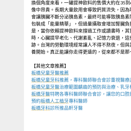
換個角度來看，一罐提神飲料的售價大約在35到
像中昂貴。長期大量飲用會導致鈣質流失，因為
會讓胰臟不斷分泌胰島素，最終可能導致胰島素
包裝成「能量精華」，但過量攝取會增加腎臟負
是，當你依賴提神飲料來撐過工作或讀書時，其
時，心臟提早老化、代謝紊亂、記憶力衰退，這
跡。台灣的勞動環境經常讓人不得不熬夜，但與
養開始。真正能讓你走得更遠的，從來都不是那
【其他文章推薦】
板橋兒童牙醫推薦
板橋兒童牙科
推薦，專科醫師聯合會診重視醫療
板橋兒童牙醫
治療範圍齲齒的預防與治療、乳牙
板橋牙醫
特聘各專科醫師聯合會診，讓您的口腔
預約
板橋人工植牙
專科醫師
板橋牙科
診所推品軒牙醫