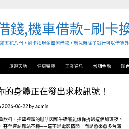
借錢,機車借款-刷卡
. 當舖五花八門，刷卡換現金如何借款，應急時除了銀行可以借貸
旅遊天地
健康醫藥
工業資訊
當舖金融
聯
你的身體正在發出求救訊號！
n
2026-06-22
by
admin
量飲料，指望裡頭的咖啡因和牛磺酸能讓你撐過這個加班夜。
，甚至連站都站不穩——這不是電影情節，而是愈來愈多台灣