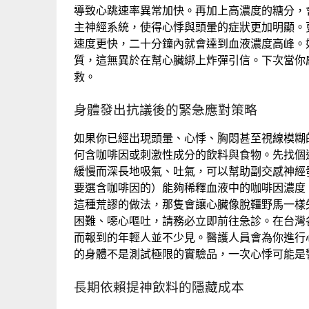
導致心跳速率異常加快。再加上高濃度的糖分，
主神經系統，使得心悸與頭暈的症狀更加明顯。
速度更快，二十分鐘內就會達到血液濃度高峰。
質，這無異於在幫心臟綁上炸彈引信。下次當你
救。
身體發出抗議後的緊急應對策略
如果你已經出現頭暈、心悸、胸悶甚至視線模糊
何含咖啡因或刺激性成分的飲料與食物。先找個
緩慢而深長地吸氣、吐氣，可以幫助副交感神經
要選含咖啡因的）能夠稀釋血液中的咖啡因濃度
這種荒謬的做法，那隻會讓心臟像脫韁野馬一樣
困難、噁心嘔吐，請務必立即前往急診。在台灣
而報到的年輕人並不少見。醫護人員會為你進行
的身體不是測試極限的實驗品，一次心悸可能是
長期依賴提神飲料的隱藏成本