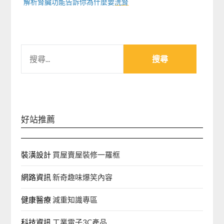
解析腎臟功能告訴你為什麼要
洗腎
搜
尋
關
鍵
字:
好站推薦
裝潢設計
買屋賣屋裝修一羅框
網路資訊
新奇趣味爆笑內容
健康醫療
減重知識專區
科技資訊
工業電子3C產品