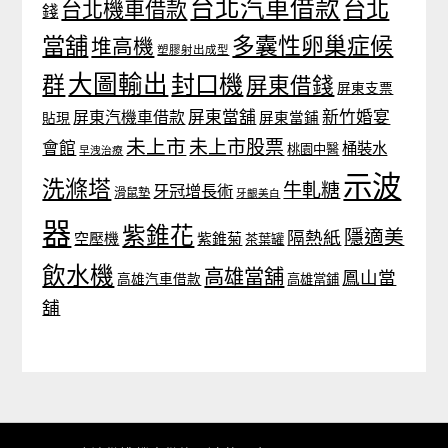
台北汽車借款
台北
台北機車借款
錢
當舖
多囊性卵巢症候
堆高機
塑膠射出成型
大圖輸出
封口機
群
屏東借錢
屏東支票
屏東當舖
新竹婚宴
屏東汽機車借款
貼現
屏東當鋪
未上市
未上市股票
會館
桶裝水
桃園中醫
早洩治療
示波
洗滌塔
牛軋糖
牙冠增長術
滑鼠墊
牙齦美白
器
紫錐花
隱適美
隔熱紙
空壓機
紫錐菊
茶葉罐
飲水機
高雄當舖
鳳山當
高雄汽車借款
高雄當鋪
舖