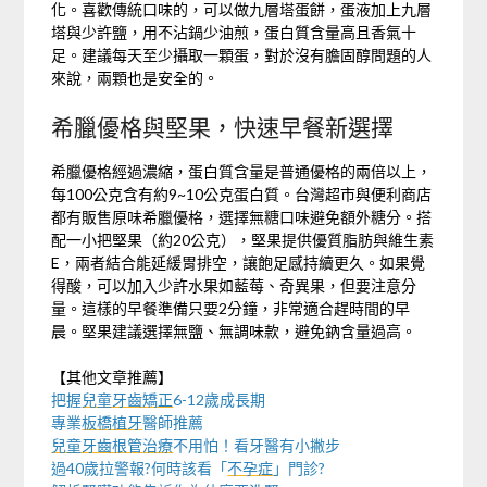
化。喜歡傳統口味的，可以做九層塔蛋餅，蛋液加上九層
塔與少許鹽，用不沾鍋少油煎，蛋白質含量高且香氣十
足。建議每天至少攝取一顆蛋，對於沒有膽固醇問題的人
來說，兩顆也是安全的。
希臘優格與堅果，快速早餐新選擇
希臘優格經過濃縮，蛋白質含量是普通優格的兩倍以上，
每100公克含有約9~10公克蛋白質。台灣超市與便利商店
都有販售原味希臘優格，選擇無糖口味避免額外糖分。搭
配一小把堅果（約20公克），堅果提供優質脂肪與維生素
E，兩者結合能延緩胃排空，讓飽足感持續更久。如果覺
得酸，可以加入少許水果如藍莓、奇異果，但要注意分
量。這樣的早餐準備只要2分鐘，非常適合趕時間的早
晨。堅果建議選擇無鹽、無調味款，避免鈉含量過高。
【其他文章推薦】
把握
兒童牙齒矯正
6-12歲成長期
專業
板橋植牙
醫師推薦
兒童牙齒根管治療
不用怕！看牙醫有小撇步
過40歲拉警報?何時該看「
不孕症
」門診?