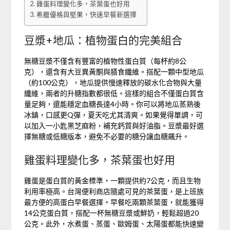
雞蛋料理變化多，茶葉蛋也好用
希臘優格與堅果，快速早餐新選擇
豆漿+地瓜：植物蛋白的完美組合
無糖豆漿不僅含有豐富的植物性蛋白質（每杯約8公
克），還含有大豆異黃酮與膳食纖維。搭配一顆中型地瓜
（約100公克），地瓜提供慢速釋放的碳水化合物與大量
纖維，兩者的升糖指數都很低。這樣的組合不僅蛋白質含
量足夠，還能穩定血糖長達4小時。你可以將地瓜蒸熟後
冰鎮，口感更Q彈，夏天吃尤其清爽。如果覺得單調，可
以加入一小匙黑芝麻粉，補充鈣質與好油脂。豆漿最好選
擇無糖或低糖版本，避免不必要的糖分讓血糖飆升。
雞蛋料理變化多，茶葉蛋也好用
雞蛋是蛋白質的黃金標準，一顆提供約7公克，而且生物
利用率極高。台灣便利商店隨處可見的茶葉蛋，是上班族
最方便的高蛋白早餐選擇。早餐吃兩顆茶葉蛋，就能獲得
14公克蛋白質，搭配一杯無糖豆漿或鮮奶，輕鬆超過20
公克。此外，水煮蛋、蒸蛋、歐姆蛋、太陽蛋都能快速變