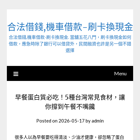
Skip
to
content
合法借錢,機車借款-刷卡換現金
合法借錢,機車借款-刷卡換現金. 當舖五花八門，刷卡換現金如何
借款，應急時除了銀行可以借貸外，民間融資也許是另一個不錯
選擇
Menu
早餐蛋白質必吃！5種台灣常見食材，讓
你撐到午餐不嘴饞
Posted on
2026-05-17
by
admin
很多人以為早餐要吃得清淡、少油才健康，卻忽略了蛋白