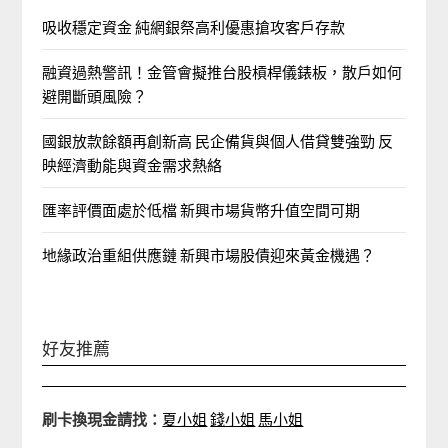
吸收穩定資金 純網銀祭高利優惠搶攻客戶存款
融資過熱警訊！金管會擬推台股槓桿儀錶板，散戶如何
避開斷頭風險？
國銀放款餘額再創新高 民企備貨與個人借貸雙強勁 反
映經濟動能與資金需求熱絡
匯率評價面處於低檔 新興市場貨幣升值空間可期
地緣政治重組供應鏈 新興市場股債迎來黃金機遇？
好友推薦
刷卡換現金請找：
夏小姐
錢小姐
馬小姐