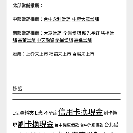
北部當舖推薦：
中部當舖推薦：
台中永利當舖
中壢大眾當舖
南部當舖推薦：
大眾當舖
全聯當舖
新光長虹
勝揚當
舖
高董當舖
中天融資
格尚當舖
高進當舖
股票：
上舜未上市
福臨未上市
百鴻未上市
標籤
信用卡換現金
L夾
L型資料夾
不孕症
刷卡換
刷卡換現金
台北借
現
台中機車借款
台中汽車借款