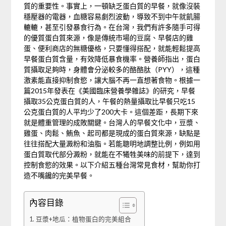
質的重要性。事實上，一頓缺乏蛋白質的早餐，就像沒裝
穩壓器的電器，血糖容易劇烈波動，導致不到中午就飢腸
轆轆，甚至引發暴食行為。在台灣，我們有許多隨手可得
的優質蛋白質來源，像是傳統市場的豆腐、早餐店的雞
蛋、便利商店的無糖優格，只要懂得搭配，就能輕鬆提高
早餐蛋白質含量，有效降低暴食機率。營養師指出，蛋白
質攝取足夠時，身體會分泌較多的酪酪肽（PYY），這種
激素能直接抑制食慾，讓大腦不再一直想著食物。根據一
篇2015年發表在《美國臨床營養學雜誌》的研究，早餐
攝取35公克蛋白質的人，午餐的熱量攝取比早餐只吃15
公克蛋白質的人平均少了200大卡。這個差距，長期下來
就是體重管理的成敗關鍵。台灣人的早餐文化中，豆漿、
雞蛋、肉鬆、鮪魚、起司都是現成的蛋白質來源，缺點是
往往搭配大量澱粉和油脂。若能聰明地調整比例，例如用
蛋白質取代部分澱粉，就能在不犧牲美味的前提下，達到
控制食慾的效果。以下介紹五種台灣常見食材，幫助你打
造不嘴饞的完美早餐。
內容目錄
豆漿+地瓜：植物蛋白的完美組合