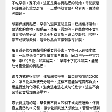
不吃早餐。殊不知，這正是傷害胃黏膜的開始。胃黏膜是
保護胃部的重要屏障，一旦受損就容易引發胃炎、胃潰瘍
等問題。
想要保護胃黏膜，早餐的選擇至關重要。建議選擇溫和、
易消化的食物，如粥品、蒸蛋、饅頭等。這些食物不會刺
激胃酸過度分泌，能溫柔對待胃部。避免空腹飲用咖啡、
濃茶或碳酸飲料，這些飲品會直接刺激胃黏膜。
蛋白質是修復胃黏膜的重要營養素。早餐可以選擇水煮
蛋、豆腐或低脂牛奶等優質蛋白來源。同時搭配一些富含
維生素U的食物，如高麗菜、白菜等十字花科蔬菜，能幫
助修復受損的胃黏膜。
進食方式也很關鍵。建議細嚼慢嚥，每口食物咀嚼20-30
次，讓食物與唾液充分混合。這樣不僅能減輕胃部負擔，
還能促進消化吸收。避免邊走邊吃或匆忙進食，這些不良
習慣都會增加胃部壓力。
最後要提醒的是，早餐後不要立即躺下或劇烈運動。保持
直立姿勢約30分鐘，讓食物順利進入消化道。若經常感到