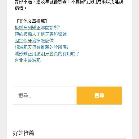
胃部不適，應及早就醫檢查，不要自行服用成藥以免延誤
病情。
【其他文章推薦】
板橋牙列矯正
哪間診所?
預約
板橋人工植牙
專科醫師
固定假牙
治療怎麼做~
想
減肥天母
有推薦的診所嗎?
隱形矯正用
透明牙套
真的有用嗎？
台北中醫減肥
搜
尋
關
鍵
字:
好站推薦