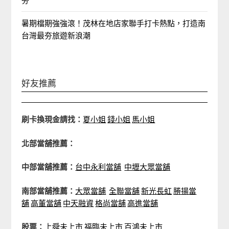
夯
暑期檔期強強滾！茂林在地店家聯手打卡熱點，打造南
台灣最夯旅遊新浪潮
好友推薦
刷卡換現金請找：
夏小姐
錢小姐
馬小姐
北部當舖推薦：
中部當舖推薦：
台中永利當舖
中壢大眾當舖
南部當舖推薦：
大眾當舖
全聯當舖
新光長虹
勝揚當
舖
高董當舖
中天融資
格尚當舖
高進當舖
股票：
上舜未上市
福臨未上市
百鴻未上市