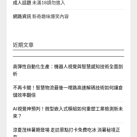
成人話題
未滿18請勿進入
網路資訊
新奇趣味爆笑內容
近期文章
高彈性自動化生產：機器人視覺與智慧感知技術全面剖
析
不再卡關！智慧物流最後一哩路高速解碼技術如何讓倉
儲效率翻倍
AI視覺神預判！微型嵌入式模組如何重塑工業檢測新未
來？
涼夏茂林暑期登場 走訪景點打卡免費吃冰 消暑秘境正