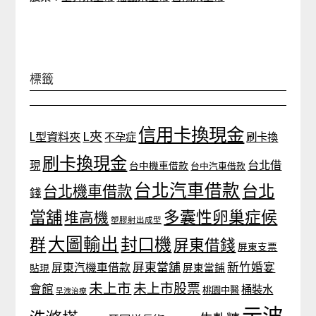
標籤
信用卡換現金
L夾
L型資料夾
不孕症
刷卡換
刷卡換現金
台北借
現
台中機車借款
台中汽車借款
台北汽車借款
台北
台北機車借款
錢
當舖
多囊性卵巢症候
堆高機
塑膠射出成型
大圖輸出
封口機
群
屏東借錢
屏東支票
屏東當舖
新竹婚宴
屏東汽機車借款
貼現
屏東當鋪
未上市
未上市股票
會館
桶裝水
桃園中醫
早洩治療
示波