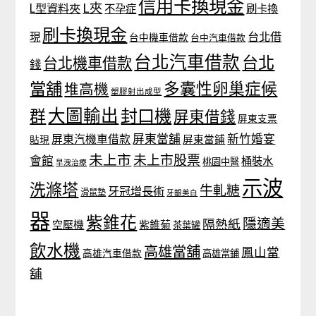
信用卡換現金
L夾
L型資料夾
不孕症
刷卡換
刷卡換現金
台北借
現
台中機車借款
台中汽車借款
台北汽車借款
台北
台北機車借款
錢
當舖
多囊性卵巢症候
堆高機
塑膠射出成型
大圖輸出
封口機
群
屏東借錢
屏東支票
屏東當舖
新竹婚宴
屏東汽機車借款
貼現
屏東當鋪
未上市
未上市股票
會館
桶裝水
桃園中醫
早洩治療
示波
洗滌塔
牛軋糖
牙冠增長術
滑鼠墊
牙齦美白
器
紫錐花
隱適美
隔熱紙
空壓機
紫錐菊
茶葉罐
飲水機
高雄當舖
鳳山當
高雄汽車借款
高雄當鋪
舖