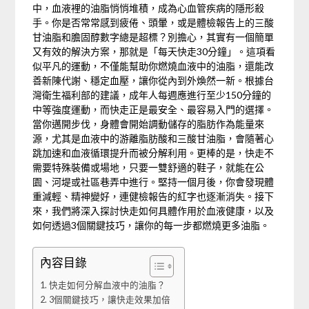
中，血液裡的油脂悄悄堆積，成為心血管疾病的隱形殺
手。你是否常常感到疲倦、頭暈，或是體檢報告上的三酸
甘油脂和膽固醇數字總是超標？別擔心，其實有一個簡單
又有效的解決方案，那就是「每天快走30分鐘」。這項看
似平凡的運動，不僅能幫助你燃燒血液中的油脂，還能改
善新陳代謝、穩定血壓，讓你從內到外煥然一新。根據台
灣衛生福利部的建議，成年人每週應進行至少150分鐘的
中等強度運動，而快走正是最安全、最容易入門的選擇。
當你邁開步伐，身體會開始調動儲存的脂肪作為能量來
源，尤其是血液中的游離脂肪酸和三酸甘油脂，會隨著心
跳加速和血液循環提升而被分解利用。更棒的是，快走不
需要特殊裝備或場地，只要一雙舒適的鞋子，就能在公
園、河堤或社區巷弄中進行。堅持一個月後，你會發現體
重減輕、精神變好，連健檢報告的紅字也逐漸消失。接下
來，我們將深入探討快走如何具體作用於血液健康，以及
如何透過3個關鍵技巧，讓你的每一步都燃燒更多油脂。
內容目錄
快走如何分解血液中的油脂？
3個關鍵技巧，讓快走效果加倍