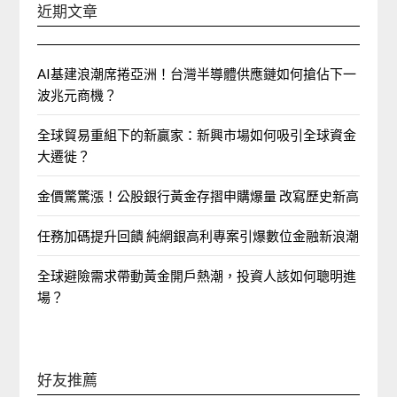
近期文章
AI基建浪潮席捲亞洲！台灣半導體供應鏈如何搶佔下一
波兆元商機？
全球貿易重組下的新贏家：新興市場如何吸引全球資金
大遷徙？
金價驚驚漲！公股銀行黃金存摺申購爆量 改寫歷史新高
任務加碼提升回饋 純網銀高利專案引爆數位金融新浪潮
全球避險需求帶動黃金開戶熱潮，投資人該如何聰明進
場？
好友推薦