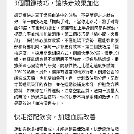
3個關鍵技巧，讓快走效果加倍
想要讓快走真正燃燒血液中的油脂，不是隨便走走就有
效。第一個技巧是「擺動手臂」。當你走路時，將手臂彎
曲90度，前後用力擺動，這能帶動上半身肌肉參與運動，
提高心率並增加能量消耗。第二個技巧是「縮小腹、夾臀
部」。保持核心肌群收緊，不僅能矯正姿勢，還能強化腹
部和臀部肌肉，讓每一步都更有效率。第三個技巧是「變
換速度」。採用間歇訓練方式，例如快走3分鐘、慢走1分
鐘，這樣能讓身體不斷適應不同強度，促進脂肪燃燒。根
據美國心臟協會的研究，間歇性快走比穩定速度多燃燒
20%的熱量。另外，選擇有坡度的地方行走，例如公園的
緩坡或天橋，也能增加負荷，進一步刺激油脂分解。記得
穿著透氣吸汗的衣物，並在運動後補充水分，但避免含糖
飲料。如果你在戶外運動，注意空氣品質，避開車流量大
的時段。透過這些技巧，你的快走不再是單純的散步，而
是高效的「血液清道夫」。
快走搭配飲食，加速血脂改善
運動與飲食相輔相成，才能達到最佳效果。快走燃燒油脂