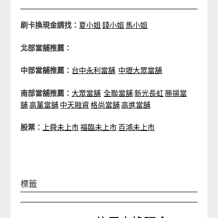
刷卡換現金請找：
夏小姐
錢小姐
馬小姐
北部當舖推薦：
中部當舖推薦：
台中永利當舖
中壢大眾當舖
南部當舖推薦：
大眾當舖
全聯當舖
新光長虹
勝揚當
舖
高董當舖
中天融資
格尚當舖
高進當舖
股票：
上舜未上市
福臨未上市
百鴻未上市
標籤