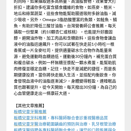
的同時，如果攝取過多高熱量、高油脂食物，效果會大打
折扣。建議你多吃富含膳食纖維的食物，如燕麥、糙米、
地瓜和綠葉蔬菜，這些食物能幫助腸道吸附多餘油脂，減
少吸收。另外，Omega-3脂肪酸豐富的魚類，如鮭魚、鯖
魚，有助於降低三酸甘油脂。台灣營養師公會推薦，每天
攝取一份堅果（約10顆杏仁或核桃），也能提升好膽固
醇。避開油炸物、加工肉品和含糖飲料，這些食物會讓血
液中的油脂迅速飆升。你可以試著在快走前1小時吃一根
香蕉或一片全麥吐司，提供適量碳水化合物作為能量來
源，避免運動時血糖過低。運動後30分鐘內，補充蛋白質
和複合碳水，例如一杯無糖豆漿配一顆水煮蛋，能幫助肌
肉修復並穩定血糖。記住，快走不是減肥的捷徑，而是長
期健康投資。當你將快走融入生活，並搭配均衡飲食，你
會發現血液中的油脂逐漸減少，身體變得輕盈，連睡眠品
質也跟著提升。從今天開始，每天撥出30分鐘，為自己的
心血管健康走出一條康莊大道。
【其他文章推薦】
板橋兒童牙醫推薦
板橋兒童牙科
推薦，專科醫師聯合會診重視醫療品質
板橋兒童牙醫
治療範圍齲齒的預防與治療、乳牙根管治療
板橋牙醫
特聘各專科醫師聯合會診，讓您的口腔能獲得全