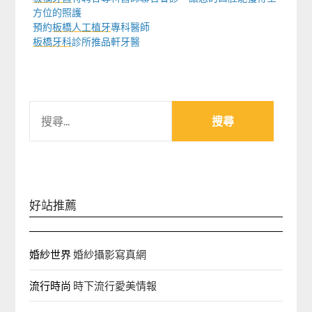
方位的照護
預約
板橋人工植牙
專科醫師
板橋牙科
診所推品軒牙醫
搜
尋
關
鍵
字:
好站推薦
婚紗世界
婚紗攝影寫真網
流行時尚
時下流行愛美情報