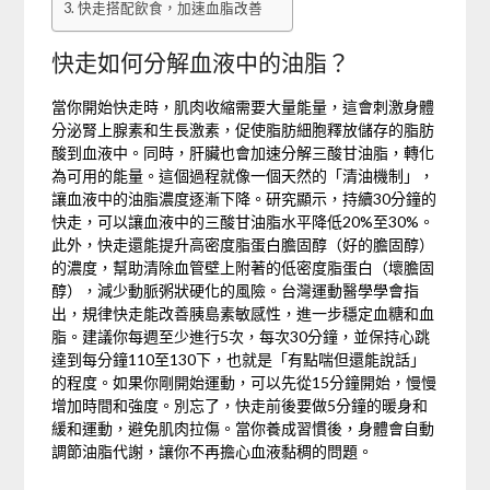
快走搭配飲食，加速血脂改善
快走如何分解血液中的油脂？
當你開始快走時，肌肉收縮需要大量能量，這會刺激身體
分泌腎上腺素和生長激素，促使脂肪細胞釋放儲存的脂肪
酸到血液中。同時，肝臟也會加速分解三酸甘油脂，轉化
為可用的能量。這個過程就像一個天然的「清油機制」，
讓血液中的油脂濃度逐漸下降。研究顯示，持續30分鐘的
快走，可以讓血液中的三酸甘油脂水平降低20%至30%。
此外，快走還能提升高密度脂蛋白膽固醇（好的膽固醇）
的濃度，幫助清除血管壁上附著的低密度脂蛋白（壞膽固
醇），減少動脈粥狀硬化的風險。台灣運動醫學學會指
出，規律快走能改善胰島素敏感性，進一步穩定血糖和血
脂。建議你每週至少進行5次，每次30分鐘，並保持心跳
達到每分鐘110至130下，也就是「有點喘但還能說話」
的程度。如果你剛開始運動，可以先從15分鐘開始，慢慢
增加時間和強度。別忘了，快走前後要做5分鐘的暖身和
緩和運動，避免肌肉拉傷。當你養成習慣後，身體會自動
調節油脂代謝，讓你不再擔心血液黏稠的問題。