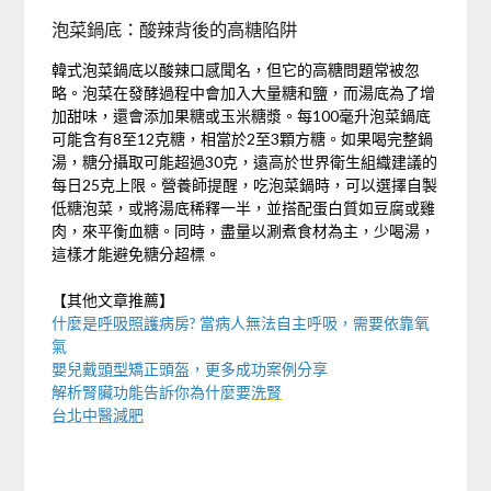
泡菜鍋底：酸辣背後的高糖陷阱
韓式泡菜鍋底以酸辣口感聞名，但它的高糖問題常被忽
略。泡菜在發酵過程中會加入大量糖和鹽，而湯底為了增
加甜味，還會添加果糖或玉米糖漿。每100毫升泡菜鍋底
可能含有8至12克糖，相當於2至3顆方糖。如果喝完整鍋
湯，糖分攝取可能超過30克，遠高於世界衛生組織建議的
每日25克上限。營養師提醒，吃泡菜鍋時，可以選擇自製
低糖泡菜，或將湯底稀釋一半，並搭配蛋白質如豆腐或雞
肉，來平衡血糖。同時，盡量以涮煮食材為主，少喝湯，
這樣才能避免糖分超標。
【其他文章推薦】
什麼是
呼吸照護
病房? 當病人無法自主呼吸，需要依靠氧
氣
嬰兒戴
頭型
矯正頭盔，更多成功案例分享
解析腎臟功能告訴你為什麼要
洗腎
台北中醫減肥