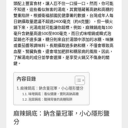
頭配上豐富食材，讓人忍不住一口接一口。然而，你可能
不知道，這些看似無害的湯底，其實隱藏著高鈉和高糖的
雙重陷阱。根據衛福部國民健康署的數據，台灣成年人每
日鈉攝取量建議不超過2400毫克（約6克鹽），但一頓火
鍋下來，光湯底就可能讓你超標。例如，麻辣鍋底每100
毫升含鈉量高達500至800毫克，而日式味噌鍋或韓式泡
菜鍋也不遑多讓，糖分則來自於湯頭中添加的冰糖、味醂
或番茄醬等調味料。長期攝取過多鈉和糖，不僅會導致高
血壓、腎臟負擔，還會增加肥胖和糖尿病的風險。因此，
了解湯底的成分並學會選擇，是享受火鍋又不傷身的關
鍵。
內容目錄
麻辣鍋底：鈉含量冠軍，小心隱形鹽分
味噌鍋底：看似健康，實則高鈉高糖
泡菜鍋底：酸辣背後的高糖陷阱
麻辣鍋底：鈉含量冠軍，小心隱形鹽
分