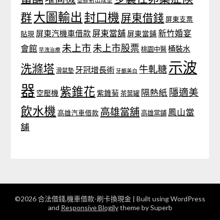
塑膠射出成型
大圖輸出
封口機
群
屏東借錢
屏東支票
屏東當舖
新竹婚宴
屏東汽機車借款
貼現
屏東當鋪
未上市
未上市股票
會館
桶裝水
桃園中醫
早洩治療
示波
洗滌塔
牛軋糖
牙冠增長術
滑鼠墊
牙齦美白
器
紫錐花
隱適美
隔熱紙
空壓機
紫錐菊
茶葉罐
飲水機
高雄當舖
鳳山當
高雄汽車借款
高雄當鋪
舖
©2026 合法借錢,機車借款-刷卡換現金
| Built using WordPress
and
Responsive Blogily
theme by Superb