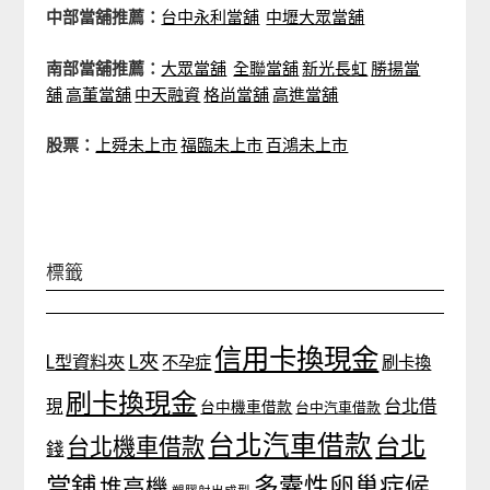
中部當舖推薦：
台中永利當舖
中壢大眾當舖
南部當舖推薦：
大眾當舖
全聯當舖
新光長虹
勝揚當
舖
高董當舖
中天融資
格尚當舖
高進當舖
股票：
上舜未上市
福臨未上市
百鴻未上市
標籤
信用卡換現金
L夾
L型資料夾
不孕症
刷卡換
刷卡換現金
台北借
現
台中機車借款
台中汽車借款
台北汽車借款
台北
台北機車借款
錢
當舖
多囊性卵巢症候
堆高機