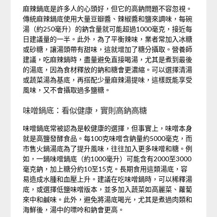
麻辣鍋底是許多人的心頭好，但它的高鈉問題不容忽視。
傳統麻辣鍋底使用大量豆瓣醬、辣椒醬和鹽來調味，每碗
湯（約250毫升）的鈉含量就可能超過1000毫克，接近每
日建議量的一半。此外，為了平衡辣味，業者常加入冰糖
或砂糖，讓湯頭帶有甜味，這就增加了糖分攝取。營養師
建議，吃麻辣鍋時，盡量避免直接喝湯，尤其是煮到最後
的湯底，因為食材釋放的鈉和糖會更濃縮。可以選擇清湯
或蔬菜湯為基底，再搭配少量麻辣湯提味，這樣既能享受
風味，又不會攝取過多鹽糖。
味噌鍋底：看似健康，實則高鈉高糖
味噌鍋底常被認為是較健康的選擇，但事實上，味噌本身
就是高鹽發酵食品。每100克味噌含鈉量約5000毫克，而
市售火鍋湯底為了提升風味，往往加入更多味噌和糖。例
如，一鍋味噌鍋底（約1000毫升）可能含有2000至3000
毫克鈉，加上糖分約10至15克。長期食用這類湯底，容
易造成水腫和血壓上升。建議在吃味噌鍋時，可以稀釋湯
底，或選擇低鹽味噌版本，並多加入蔬菜如高麗菜、蘿蔔
來中和鹹味。此外，避免將湯底喝光，尤其是煮過肉類和
海鮮後，湯中的嘌呤和鈉會更高。