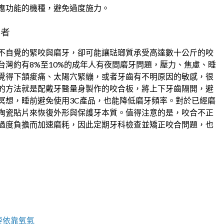
應功能的機種，避免過度施力。
壞者
不自覺的緊咬與磨牙，卻可能讓琺瑯質承受高達數十公斤的咬
灣約有8%至10%的成年人有夜間磨牙問題，壓力、焦慮、睡
覺得下頷痠痛、太陽穴緊繃，或者牙齒有不明原因的敏感，很
的方法就是配戴牙醫量身製作的咬合板，將上下牙齒隔開，避
冥想，睡前避免使用3C產品，也能降低磨牙頻率。對於已經磨
陶瓷貼片來恢復外形與保護牙本質。值得注意的是，咬合不正
過度負擔而加速磨耗，因此定期牙科檢查並矯正咬合問題，也
要依靠氧氣