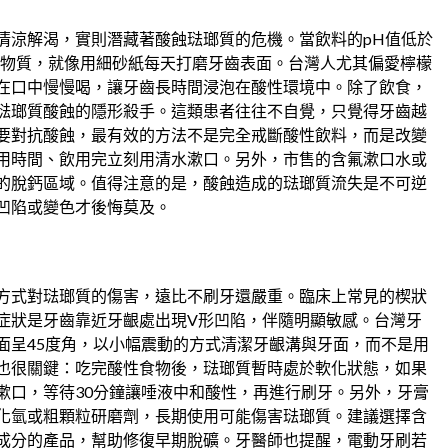
清涼解渴，實則潛藏著酸蝕琺瑯質的危機。當飲料的pH值低於
性物質，就像用細砂紙每天打磨牙齒表面。台灣人尤其偏愛檸檬
在口中慢慢喝，讓牙齒長時間浸泡在酸性環境中。除了飲食，
琺瑯質酸蝕的隱形殺手。這類患者往往不自覺，只覺得牙齒越
要對抗酸蝕，最有效的方法不是完全戒斷酸性飲料，而是改變
用時間、飲用完立刻用清水漱口。另外，市售的含氟漱口水或
的脫鈣區域。值得注意的是，酸蝕造成的琺瑯質流失是不可逆
凹陷或變色才後悔莫及。
方式對琺瑯質的傷害，遠比不刷牙還嚴重。臨床上常見的楔狀
症狀是牙齒靠近牙齦處出現V形凹陷，伴隨明顯敏感。台灣牙
面呈45度角，以小幅震動的方式清潔牙齦溝與牙面，而不是用
也很關鍵：吃完酸性食物後，琺瑯質暫時處於軟化狀態，如果
漱口，等待30分鐘讓唾液中和酸性，再進行刷牙。另外，牙膏
化氫或粗顆粒研磨劑，長期使用可能傷害琺瑯質。建議選擇含
成分的產品，幫助修復早期脫礦。牙醫師也提醒，電動牙刷若