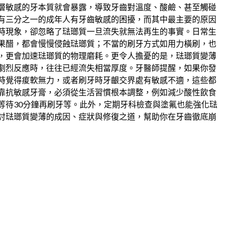
層敏感的牙本質就會暴露，導致牙齒對溫度、酸鹼、甚至觸碰
有三分之一的成年人有牙齒敏感的困擾，而其中最主要的原因
時現象，卻忽略了琺瑯質一旦流失就無法再生的事實。日常生
果醋，都會慢慢侵蝕琺瑯質；不當的刷牙方式如用力橫刷，也
，更會加速琺瑯質的物理磨耗。更令人擔憂的是，琺瑯質變薄
劇烈反應時，往往已經流失相當厚度。牙醫師提醒，如果你發
時覺得痠軟無力，或者刷牙時牙齦交界處有敏感不適，這些都
靠抗敏感牙膏，必須從生活習慣根本調整，例如減少酸性飲食
等待30分鐘再刷牙等。此外，定期牙科檢查與塗氟也能強化琺
討琺瑯質變薄的成因、症狀與修復之道，幫助你在牙齒徹底崩