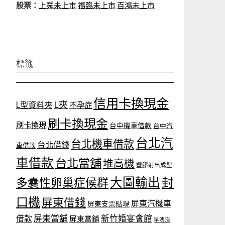
股票：
上舜未上市
福臨未上市
百鴻未上市
標籤
信用卡換現金
L夾
L型資料夾
不孕症
刷卡換現金
刷卡換現
台中機車借款
台中汽
台北汽
台北機車借款
台北借錢
車借款
車借款
台北當舖
堆高機
塑膠射出成型
大圖輸出
封
多囊性卵巢症候群
口機
屏東借錢
屏東汽機車
屏東支票貼現
屏東當舖
新竹婚宴會館
借款
屏東當鋪
早洩治