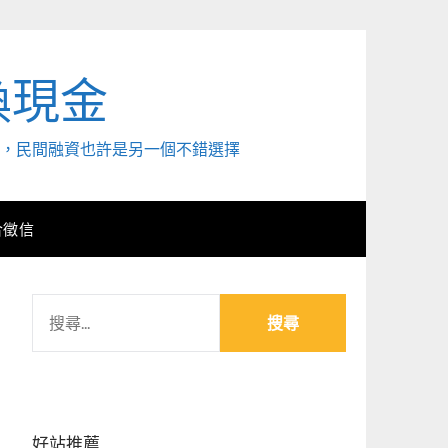
換現金
外，民間融資也許是另一個不錯選擇
合徵信
搜
尋
關
鍵
字:
好站推薦