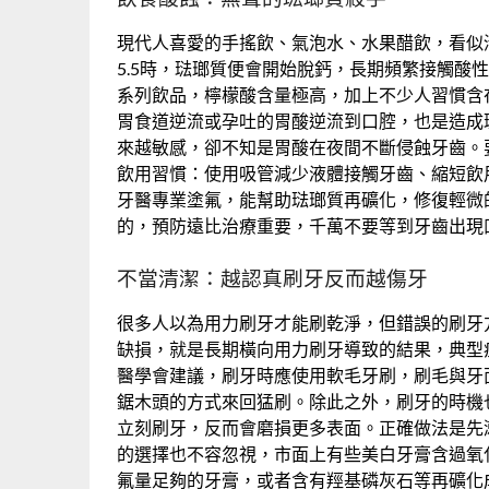
現代人喜愛的手搖飲、氣泡水、水果醋飲，看似
5.5時，琺瑯質便會開始脫鈣，長期頻繁接觸酸
系列飲品，檸檬酸含量極高，加上不少人習慣含
胃食道逆流或孕吐的胃酸逆流到口腔，也是造成
來越敏感，卻不知是胃酸在夜間不斷侵蝕牙齒。
飲用習慣：使用吸管減少液體接觸牙齒、縮短飲
牙醫專業塗氟，能幫助琺瑯質再礦化，修復輕微
的，預防遠比治療重要，千萬不要等到牙齒出現
不當清潔：越認真刷牙反而越傷牙
很多人以為用力刷牙才能刷乾淨，但錯誤的刷牙
缺損，就是長期橫向用力刷牙導致的結果，典型
醫學會建議，刷牙時應使用軟毛牙刷，刷毛與牙
鋸木頭的方式來回猛刷。除此之外，刷牙的時機
立刻刷牙，反而會磨損更多表面。正確做法是先
的選擇也不容忽視，市面上有些美白牙膏含過氧
氟量足夠的牙膏，或者含有羥基磷灰石等再礦化