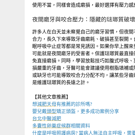
使用不當，同樣會造成磨損，最好選擇有壓力感
夜間磨牙與咬合壓力：隱藏的琺瑯質破
許多人在白天並未察覺自己的磨牙習慣，但夜間
合力，長久下來導致牙齒磨耗、破損甚至裂開。台
眠呼吸中止症等都是常見誘因。如果你早上醒來
可能就是夜間磨牙的受害者。保護琺瑯質最直接
免直接磨損。同時，學習放鬆技巧如腹式呼吸、
損嚴重的牙齒，牙醫可能會建議使用樹脂填補或
或缺牙也可能導致咬合力分配不均，讓某些牙齒
是維護琺瑯質的長遠之計。
【其他文章推薦】
想
減肥天母
有推薦的診所嗎?
嬰兒戴
頭型
矯正頭盔，更多成功案例分享
台北中醫減肥
多囊性卵巢症候群
相關資料
什麼是
呼吸照護
病房? 當病人無法自主呼吸，需