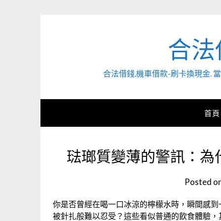
Skip
to
content
合法
合法借錢,機車借款-刷卡換現金
首頁
琺瑯質變薄的警訊：為
Posted o
你是否曾經在喝一口冰涼的檸檬水時，瞬間感到
被針扎般難以忍受？這些看似普通的飲食體驗，