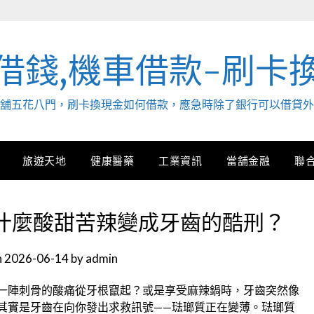
借錢,機車借款-刷卡
. 當舖五花八門，刷卡換現金如何借款，應急時除了銀行可以借貸
旅遊天地
健康醫藥
工業資訊
當舖金融
聯
什麼酸甜苦辣變成牙齒的酷刑？
n
2026-06-14
by
admin
一陣刺骨的酸痛從牙根竄起？或是享受麻辣鍋時，牙齒突然像
其實是牙齒在向你發出求救訊號——琺瑯質正在變薄。琺瑯質