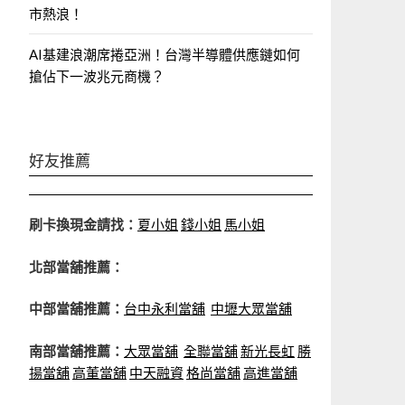
市熱浪！
AI基建浪潮席捲亞洲！台灣半導體供應鏈如何
搶佔下一波兆元商機？
好友推薦
刷卡換現金請找：
夏小姐
錢小姐
馬小姐
北部當舖推薦：
中部當舖推薦：
台中永利當舖
中壢大眾當舖
南部當舖推薦：
大眾當舖
全聯當舖
新光長虹
勝
揚當舖
高董當舖
中天融資
格尚當舖
高進當舖