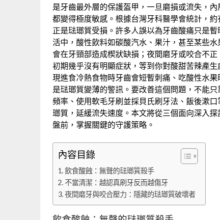
是牙齒最外層的保護盔甲，一旦磨損或流失，內
都變得極度敏感。根據台灣牙科醫學會統計，約
正是琺瑯質受損。許多人誤以為牙齒酸痛只是暫
活中，酸性飲料如碳酸汽水、果汁，甚至某些水
會在牙頸部造成楔狀缺損；夜間磨牙或咬合不正
初期幾乎沒有明顯症狀，等到你對酸甜苦辣產生
現進食冷熱食物時牙齒會短暫刺痛、吃酸性水果
是琺瑯質變薄的警訊。要改善這個問題，不能只
頻率、使用軟毛牙刷並採貝氏刷牙法、飯後漱口
瑯質，延緩流失速度。本文將從三個面向深入探
盤前，掌握關鍵的守護策略。
內容目錄
飲食酸蝕：無聲的琺瑯質殺手
不當清潔：越認真刷牙反而越傷牙
夜間磨牙與咬合壓力：隱藏的琺瑯質破壞者
飲食酸蝕：無聲的琺瑯質殺手