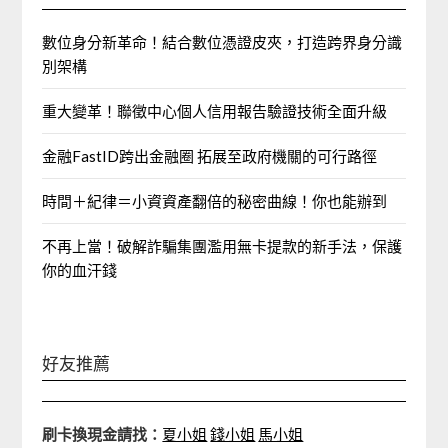
數位身分新革命！結合數位憑證皮夾，打造跨界身分識
別架構
重大變革！聯徵中心個人信用報告驗證技術全面升級
金融FastID跨出金融圈 拓展至政府機關的可行路徑
時間＋紀律＝小資資產翻倍的秘密曲線！你也能辦到
不再上當！破解詐騙集團濫用無卡提款的新手法，保護
你的血汗錢
好友推薦
刷卡換現金請找：
夏小姐
錢小姐
馬小姐