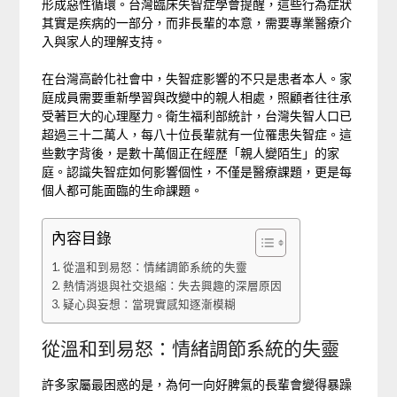
形成惡性循環。台灣臨床失智症學會提醒，這些行為症狀
其實是疾病的一部分，而非長輩的本意，需要專業醫療介
入與家人的理解支持。
在台灣高齡化社會中，失智症影響的不只是患者本人。家
庭成員需要重新學習與改變中的親人相處，照顧者往往承
受著巨大的心理壓力。衛生福利部統計，台灣失智人口已
超過三十二萬人，每八十位長輩就有一位罹患失智症。這
些數字背後，是數十萬個正在經歷「親人變陌生」的家
庭。認識失智症如何影響個性，不僅是醫療課題，更是每
個人都可能面臨的生命課題。
內容目錄
從溫和到易怒：情緒調節系統的失靈
熱情消退與社交退縮：失去興趣的深層原因
疑心與妄想：當現實感知逐漸模糊
從溫和到易怒：情緒調節系統的失靈
許多家屬最困惑的是，為何一向好脾氣的長輩會變得暴躁