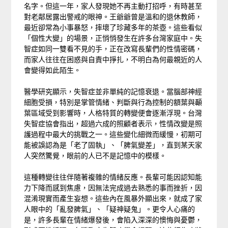
名字。但這一年，家人發現她不再主動打招呼，有時甚至
對老鄰居露出警戒的眼神。王爺爺曾是溫和的退休教師，
最近卻常為小事暴怒，摔壞了珍藏多年的茶壺。這些看似
「個性大變」的場景，正悄悄發生在許多台灣家庭中。失
智症如同一雙看不見的手，正在改寫長輩們的性情密碼，
而家人往往在困惑與自責中掙扎，不明白為何最親近的人
會變得如此陌生。
醫學研究顯示，失智症並非單純的記憶衰退。當腦部神經
細胞受損，特別是掌管情緒、判斷與行為控制的額葉與顳
葉區域受到影響時，人格特質的轉變便會逐漸浮現。台灣
失智症協會指出，超過六成的照顧者表示，性情改變是照
護過程中最大的挑戰之一。這些變化細微而緩慢，初期可
能被誤認為是「老了固執」、「脾氣變差」，直到某天家
人突然驚覺，眼前的人已不是記憶中的模樣。
這種轉變往往伴隨著複雜的情緒反應。長輩可能因認知能
力下降而感到焦慮，因無法完成過去熟悉的事而挫折，因
混淆現實而產生妄想。這些內在風暴外顯出來，就成了家
人眼中的「亂發脾氣」、「疑神疑鬼」。更令人心痛的
是，許多長輩在情緒爆發後，會陷入深深的懊悔與憂鬱，