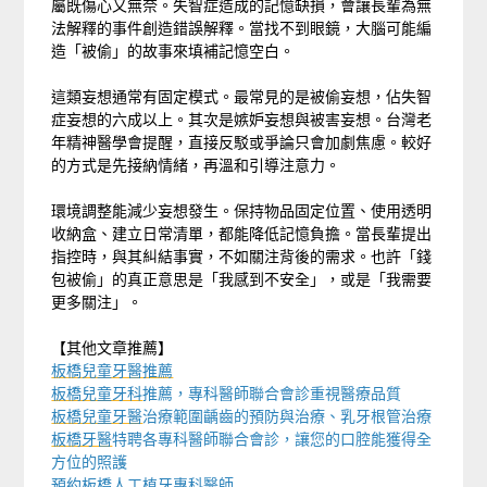
屬既傷心又無奈。失智症造成的記憶缺損，會讓長輩為無
法解釋的事件創造錯誤解釋。當找不到眼鏡，大腦可能編
造「被偷」的故事來填補記憶空白。
這類妄想通常有固定模式。最常見的是被偷妄想，佔失智
症妄想的六成以上。其次是嫉妒妄想與被害妄想。台灣老
年精神醫學會提醒，直接反駁或爭論只會加劇焦慮。較好
的方式是先接納情緒，再溫和引導注意力。
環境調整能減少妄想發生。保持物品固定位置、使用透明
收納盒、建立日常清單，都能降低記憶負擔。當長輩提出
指控時，與其糾結事實，不如關注背後的需求。也許「錢
包被偷」的真正意思是「我感到不安全」，或是「我需要
更多關注」。
【其他文章推薦】
板橋兒童牙醫推薦
板橋兒童牙科
推薦，專科醫師聯合會診重視醫療品質
板橋兒童牙醫
治療範圍齲齒的預防與治療、乳牙根管治療
板橋牙醫
特聘各專科醫師聯合會診，讓您的口腔能獲得全
方位的照護
預約
板橋人工植牙
專科醫師