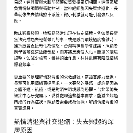
易怒。這其實與大腦前額葉皮質受損密切相關。這個區域
負責情緒調節與衝動控制，當神經細胞因失智症退化，長
輩就像失去情緒煞車系統，微小刺激就可能引發強烈反
應。
臨床觀察發現，這種易怒常出現在特定情境。例如當長輩
無法完成過去輕鬆做到的事，或是感到環境過度複雜時，
挫折感會直接轉化為憤怒。台灣精神醫學會建議，照顧者
應學習辨識這些觸發點，而非將反應個人化。簡單的環境
調整，如減少噪音、維持規律作息，往往能顯著降低情緒
爆發頻率。
更重要的是理解憤怒背後的求救訊號。當語言能力衰退，
長輩可能用情緒表達需求。一次突然的暴怒，或許是因為
身體不適、飢餓，或是對陌生環境感到恐懼。台北榮總失
智症中心研究顯示，妥善處理這些基本需求，能減少超過
四成的行為症狀。照顧者需要成為偵探，解讀情緒背後的
真實訊息。
熱情消退與社交退縮：失去興趣的深
層原因