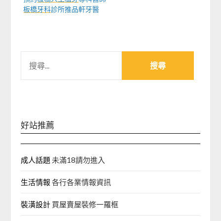
板橋牙科
診所推品軒牙醫
搜
尋
關
鍵
字:
好站推薦
成人話題
未滿18請勿進入
生活情報
各行各業情報資訊
裝潢設計
買屋賣屋裝修一羅框