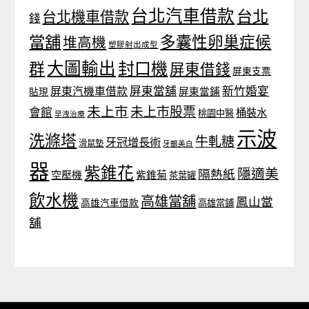
台北汽車借款
台北
台北機車借款
錢
當舖
多囊性卵巢症候
堆高機
塑膠射出成型
大圖輸出
封口機
群
屏東借錢
屏東支票
屏東當舖
新竹婚宴
屏東汽機車借款
貼現
屏東當鋪
未上市
未上市股票
會館
桶裝水
桃園中醫
早洩治療
示波
洗滌塔
牛軋糖
牙冠增長術
滑鼠墊
牙齦美白
器
紫錐花
隱適美
隔熱紙
空壓機
紫錐菊
茶葉罐
飲水機
高雄當舖
鳳山當
高雄汽車借款
高雄當鋪
舖