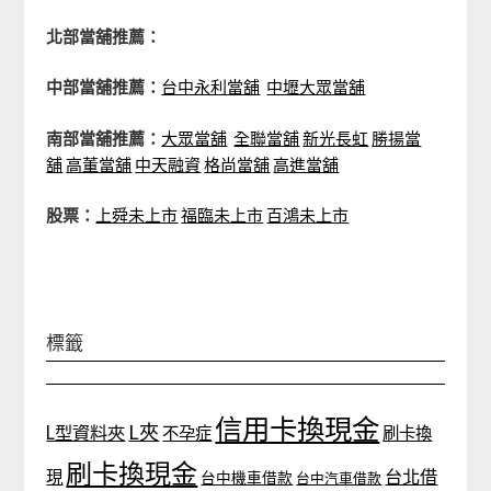
北部當舖推薦：
中部當舖推薦：
台中永利當舖
中壢大眾當舖
南部當舖推薦：
大眾當舖
全聯當舖
新光長虹
勝揚當
舖
高董當舖
中天融資
格尚當舖
高進當舖
股票：
上舜未上市
福臨未上市
百鴻未上市
標籤
信用卡換現金
L夾
L型資料夾
不孕症
刷卡換
刷卡換現金
台北借
現
台中機車借款
台中汽車借款