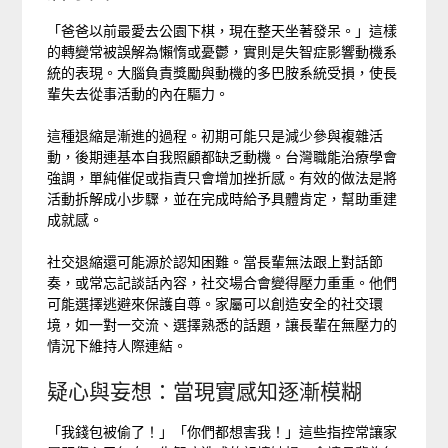
「爸爸以前最愛去公園下棋，現在整天坐著發呆。」這樣
的轉變常被誤解為懶惰或憂鬱，實則是失智症影響動機系
統的表現。大腦負責獎勵與動機的多巴胺系統受損，使長
輩失去從事活動的內在驅力。
這種退縮是漸進的過程。初期可能只是減少參與複雜活
動，後期連基本自我照顧都缺乏動機。台灣職能治療學會
強調，單純催促或指責只會增加挫折感。有效的做法是將
活動拆解成小步驟，並在完成時給予具體肯定，幫助重建
成就感。
社交退縮還可能源於認知困難。當長輩無法跟上對話節
奏，或常忘記談話內容，社交場合會變得壓力重重。他們
可能選擇逃避來保護自尊。家屬可以創造安全的社交環
境，如一對一交流、選擇熟悉的話題，讓長輩在無壓力的
情況下維持人際連結。
疑心與妄想：當現實感知逐漸模糊
「我錢包被偷了！」「你們都想害我！」這些指控常讓家