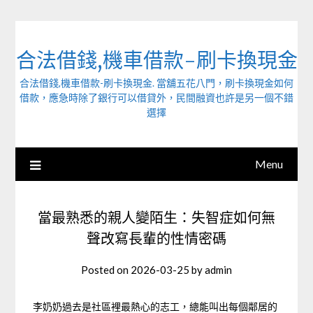
Skip
to
content
合法借錢,機車借款-刷卡換現金
合法借錢,機車借款-刷卡換現金. 當舖五花八門，刷卡換現金如何
借款，應急時除了銀行可以借貸外，民間融資也許是另一個不錯
選擇
Menu
當最熟悉的親人變陌生：失智症如何無
聲改寫長輩的性情密碼
Posted on
2026-03-25
by
admin
李奶奶過去是社區裡最熱心的志工，總能叫出每個鄰居的