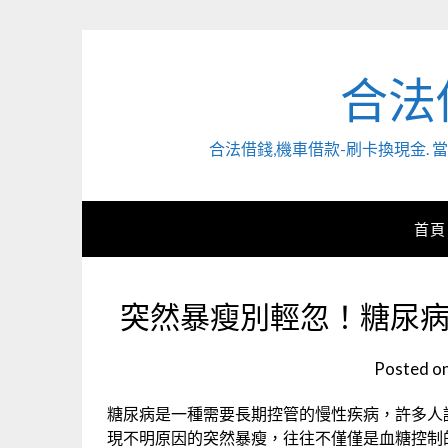
Skip
to
content
合法
合法借錢,機車借款-刷卡換現金
首頁
突然暴瘦別輕忽！糖尿
Posted o
糖尿病是一種需要長期控管的慢性疾病，許多人
現不明原因的突然暴瘦，往往不僅僅是血糖控制