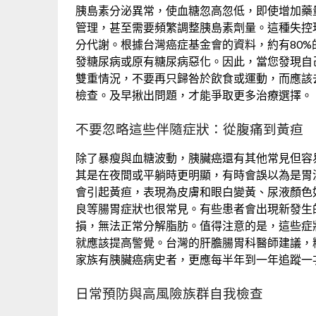
胰島素分泌異常，使血糖忽高忽低，即使增加藥
管理，甚至需要頻繁調整胰島素劑量。這種失控
分代謝。根據台灣癌症基金會的資料，約有80
發糖尿病或原有糖尿病惡化。因此，當您發現自
雙重情況，不要再只歸咎於飲食或運動，而應該去
檢查。及早揪出問題，才能爭取更多治療選擇。
不要忽略這些伴隨症狀：從腹痛到黃疸
除了暴瘦與血糖波動，胰臟癌還有其他常見但容
其是在夜間或平躺時更明顯，有時會誤以為是胃
會引起黃疸，表現為皮膚和眼白變黃、尿液顏色
良等腸胃症狀也很常見。有些患者會出現新發生
損，無法正常分解脂肪。值得注意的是，這些症
就應該提高警覺。台灣的肝膽腸胃科醫師建議，
家族有胰臟癌病史者，更應每半年到一年追蹤一
日常預防與高風險族群自我檢查