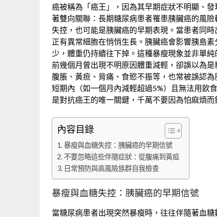
癌被稱為「癌王」，因為其早期症狀不明顯、發
著雙向關聯：長期糖尿病患者罹患胰臟癌的風險
失控，也可能是胰臟癌的早期表現。當患者同時
正有異常細胞在悄悄生長。胰臟癌會影響胰島素
少，體重仍持續往下掉。這種暴瘦現象並非單純
前幾個月曾出現不明原因體重減輕，卻誤以為是
腹脹、黃疸、背痛、食慾不振等，也常被誤認為
短期內（如一個月內減輕超過5%）且無法用飲
是對抗癌王的唯一關鍵，千萬不要因為怕麻煩而
內容目錄
暴瘦與血糖失控：胰臟癌的早期信號
不要忽略這些伴隨症狀：從腹痛到黃疸
日常預防與高風險族群自我檢查
暴瘦與血糖失控：胰臟癌的早期信號
當糖尿病患者出現突然暴瘦時，往往伴隨著血糖