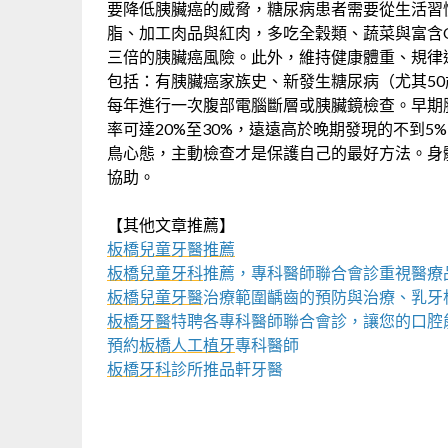
要降低胰臟癌的威脅，糖尿病患者需要從生活習
脂、加工肉品與紅肉，多吃全穀類、蔬菜與富含O
三倍的胰臟癌風險。此外，維持健康體重、規律
包括：有胰臟癌家族史、新發生糖尿病（尤其5
每年進行一次腹部電腦斷層或胰臟鏡檢查。早期
率可達20%至30%，遠遠高於晚期發現的不到
鳥心態，主動檢查才是保護自己的最好方法。身
協助。
【其他文章推薦】
板橋兒童牙醫推薦
板橋兒童牙科
推薦，專科醫師聯合會診重視醫療
板橋兒童牙醫
治療範圍齲齒的預防與治療、乳牙
板橋牙醫
特聘各專科醫師聯合會診，讓您的口腔
預約
板橋人工植牙
專科醫師
板橋牙科
診所推品軒牙醫