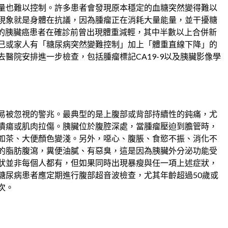
量也難以控制。許多患者會發現原本穩定的血糖突然變得難以
現象就是身體在抗議，因為腫瘤正在消耗大量能量，並干擾糖
%的胰臟癌患者在確診前曾出現體重減輕，其中半數以上合併新
己或家人有「糖尿病突然變難控制」加上「體重直線下降」的
醫院安排進一步檢查，包括腫瘤標記CA19-9以及胰臟影像學
易被忽視的警兆。最典型的是上腹部或背部持續性的鈍痛，尤
潰瘍或肌肉拉傷。胰臟位於腹腔深處，當腫瘤壓迫到膽管時，
如茶、大便顏色變淺。另外，噁心、腹脹、食慾不振、消化不
的脂肪腹瀉，糞便油膩、有惡臭，這是因為胰臟外分泌功能受
狀並非每個人都有，但如果同時出現暴瘦與任一項上述症狀，
糖尿病患者應定期進行腹部超音波檢查，尤其年齡超過50歲或
次。