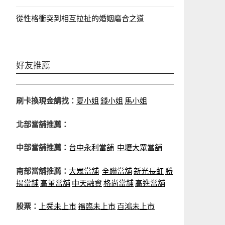
從性格衝突到相互拉扯的婚姻磨合之道
好友推薦
刷卡換現金請找：
夏小姐
錢小姐
馬小姐
北部當舖推薦：
中部當舖推薦：
台中永利當舖
中壢大眾當舖
南部當舖推薦：
大眾當舖
全聯當舖
新光長虹
勝
揚當舖
高董當舖
中天融資
格尚當舖
高進當舖
股票：
上舜未上市
福臨未上市
百鴻未上市