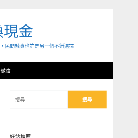
換現金
外，民間融資也許是另一個不錯選擇
合徵信
搜
尋
關
鍵
字:
好站推薦