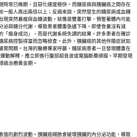
現時常已晚期，且惡化速度極快。而糖尿病與胰臟癌之間存在
較一般人高出兩倍以上；反過來說，突然發生的糖尿病或血糖
出現突然暴瘦與血糖波動，就像是雙重打擊，預警著體內可能
分泌與糖分代謝，導致患者體重急遽下降，即便食量沒有減
的「瘦身成功」，而是代謝系統失調的結果。許多患者在確診
糖尿病控製得當而忽略檢查。此外，胰臟癌的其他伴隨症狀如
腸胃問題。台灣的醫療專家呼籲，糖尿病患者一旦發現體重在
食運動解釋，應立即進行腹部超音波或電腦斷層掃描。早期發現
錯過治療黃金期。
數值的劇烈波動。胰臟癌細胞會破壞胰臟的內分泌功能，導致