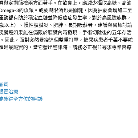
慣與定期篩檢兩方面著手。在飲食上，應減少攝取高糖、高油
mega-3的魚類。戒菸與限酒也是關鍵，因為抽菸會增加二至
運動都有助於穩定血糖並降低癌症發生率。對於高風險族群，
0歲以上）、慢性胰臟炎、肥胖、長期吸菸者，建議與醫師討論
胰臟癌如果能在侷限於胰臟內時發現，手術切除後的五年存活
5%。因此，面對突然暴瘦這個雙重打擊，糖尿病患者千萬不要鴕
體是最誠實的，當它發出警訊時，請務必正視並尋求專業醫療
品質
根管治療
能獲得全方位的照護