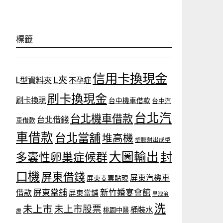
標籤
信用卡換現金
L夾
L型資料夾
不孕症
刷卡換現金
刷卡換現
台中機車借款
台中汽
台北汽
台北機車借款
台北借錢
車借款
車借款
台北當舖
堆高機
塑膠射出成型
大圖輸出
封
多囊性卵巢症候群
口機
屏東借錢
屏東汽機車
屏東支票貼現
屏東當舖
新竹婚宴會館
借款
屏東當鋪
早洩治
洗
未上市
未上市股票
桶裝水
桃園中醫
療