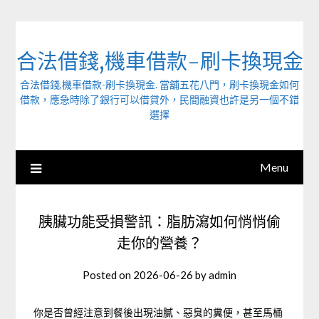
Skip
to
content
合法借錢,機車借款-刷卡換現金
合法借錢,機車借款-刷卡換現金. 當舖五花八門，刷卡換現金如何
借款，應急時除了銀行可以借貸外，民間融資也許是另一個不錯
選擇
Menu
胰臟功能受損警訊：脂肪瀉如何悄悄偷
走你的營養？
Posted on
2026-06-26
by
admin
你是否曾經注意到餐後出現油膩、惡臭的糞便，甚至馬桶