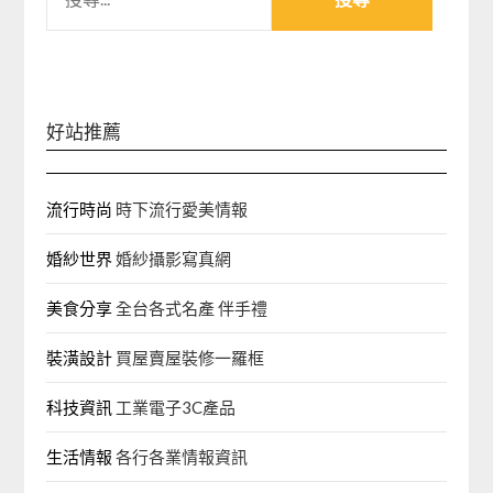
尋
關
鍵
字:
好站推薦
流行時尚
時下流行愛美情報
婚紗世界
婚紗攝影寫真網
美食分享
全台各式名產 伴手禮
裝潢設計
買屋賣屋裝修一羅框
科技資訊
工業電子3C產品
生活情報
各行各業情報資訊