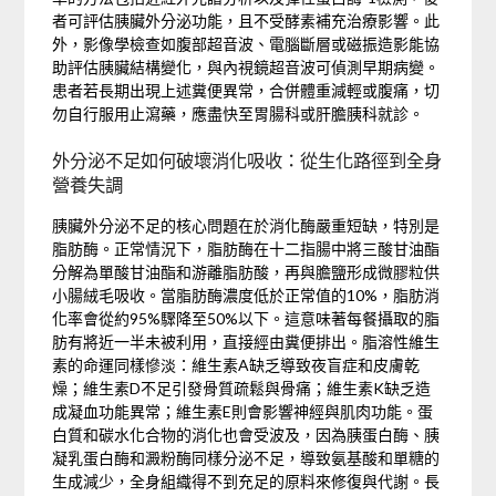
者可評估胰臟外分泌功能，且不受酵素補充治療影響。此
外，影像學檢查如腹部超音波、電腦斷層或磁振造影能協
助評估胰臟結構變化，與內視鏡超音波可偵測早期病變。
患者若長期出現上述糞便異常，合併體重減輕或腹痛，切
勿自行服用止瀉藥，應盡快至胃腸科或肝膽胰科就診。
外分泌不足如何破壞消化吸收：從生化路徑到全身
營養失調
胰臟外分泌不足的核心問題在於消化酶嚴重短缺，特別是
脂肪酶。正常情況下，脂肪酶在十二指腸中將三酸甘油酯
分解為單酸甘油酯和游離脂肪酸，再與膽鹽形成微膠粒供
小腸絨毛吸收。當脂肪酶濃度低於正常值的10%，脂肪消
化率會從約95%驟降至50%以下。這意味著每餐攝取的脂
肪有將近一半未被利用，直接經由糞便排出。脂溶性維生
素的命運同樣慘淡：維生素A缺乏導致夜盲症和皮膚乾
燥；維生素D不足引發骨質疏鬆與骨痛；維生素K缺乏造
成凝血功能異常；維生素E則會影響神經與肌肉功能。蛋
白質和碳水化合物的消化也會受波及，因為胰蛋白酶、胰
凝乳蛋白酶和澱粉酶同樣分泌不足，導致氨基酸和單糖的
生成減少，全身組織得不到充足的原料來修復與代謝。長