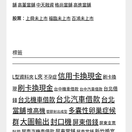
舖
高董當舖
中天融資
格尚當舖
高進當舖
股票：
上舜未上市
福臨未上市
百鴻未上市
標籤
信用卡換現金
L夾
L型資料夾
不孕症
刷卡換
刷卡換現金
台北借
現
台中機車借款
台中汽車借款
台北汽車借款
台北
台北機車借款
錢
當舖
多囊性卵巢症候
堆高機
塑膠射出成型
大圖輸出
封口機
群
屏東借錢
屏東支票
屏東當舖
新竹婚宴
屏東汽機車借款
貼現
屏東當鋪