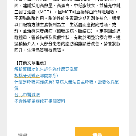
面，建議採用高熱量、高蛋白、中低脂飲食，並補充中鏈
三酸甘油酯（MCT），因MCT可直接經由門靜脈吸收，
不須脂肪酶作用。脂溶性維生素需定期監測並補充，通常
以口服複方維生素製劑為主。生活層面應徹底戒酒、戒
菸，並治療原發疾病（如糖尿病、膽結石）。定期回診追
蹤體重、營養指標及糞便性狀，有助於調整治療方案。透
過積極介入，大部分患者的脂肪瀉能顯著改善，營養狀態
回升，生活品質獲得保障。
【其他文章推薦】
解析腎臟功能告訴你為什麼要
洗腎
板橋牙列矯正
哪間診所?
什麼是
呼吸照護
病房? 當病人無法自主呼吸，需要依靠氧
氣
台北中醫減肥
多囊性卵巢症候群
相關資料
搜