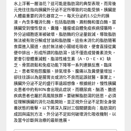
水上浮著一層油花？這可能是脂肪瀉的典型表現，而背後
元兇往往指向胰臟外分泌不足所導致的功能受損。胰臟是
人體最重要的消化器官之一，每天分泌約1.5公升的胰
液，內含多種消化酶，包括脂肪酶、澱粉酶和蛋白酶。當
胰臟受到慢性發炎、囊腫、腫瘤或自體免疫疾病侵襲時，
外分泌細胞逐漸被破壞，脂肪酶的分泌量銳減，導致脂肪
無法被有效分解成甘油和脂肪酸。這些未消化的脂肪隨著
食糜進入腸道，由於無法被小腸絨毛吸收，便會直接從糞
便中排出，形成所謂的脂肪瀉。這不僅造成營養素流失，
更會引發體重減輕、脂溶性維生素（A、D、E、K）缺
乏、骨質疏鬆和免疫功能下降等一系列連鎖反應。臨床
上，患者常抱怨腹脹、排氣增多、腹痛以及糞便量增加，
卻往往誤以為是腸胃炎或消化不良而延誤就醫。事實上，
胰臟外分泌不足的盛行率遠超想像，根據統計，慢性胰臟
炎患者中約有80%會出現此症狀，而糖尿病、酗酒、膽道
疾病患者也屬於高風險族群。要破解脂肪瀉的迷思，必須
從理解胰臟的消化功能開始，並正視外分泌不足對全身營
養狀態的衝擊。以下將深入探討三個關鍵面向：脂肪瀉的
成因與識別方法、外分泌不足如何破壞消化吸收機制，以
及當今診斷與治療的最新進展。