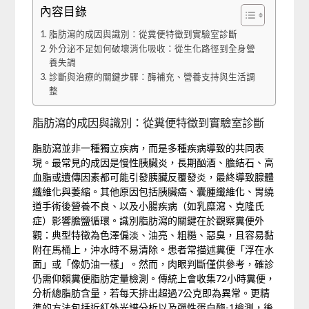
內容目錄
脂肪瀉的成因與識別：從糞便特徵到實驗室診斷
外分泌不足如何破壞消化吸收：從生化路徑到全身營
養失調
診斷與治療的關鍵步驟：酶補充、營養支持與生活調
整
脂肪瀉的成因與識別：從糞便特徵到實驗室診斷
脂肪瀉並非一種獨立疾病，而是多種疾病導致的共同表
現。最常見的成因是慢性胰臟炎，長期酗酒、膽結石、高
血脂或遺傳因素都可能引發胰臟反覆發炎，最終導致腺體
纖維化與萎縮。其他原因包括胰臟癌、囊腫纖維化、胃繞
道手術後營養不良、以及小腸疾病（如乳糜瀉、克隆氏
症）影響膽鹽循環。識別脂肪瀉的關鍵在於觀察糞便外
觀：典型特徵為色澤偏淡、油亮、粗糙、惡臭，且容易黏
附在馬桶上，沖水時不易清除。患者常描述糞便「浮在水
面」或「像奶油一樣」。然而，肉眼判斷僅供參考，確診
仍需仰賴糞便脂肪定量檢測。傳統上會收集72小時糞便，
分析總脂肪含量，若每天排出超過7公克即為異常。更精
準的方法包括近紅外光譜分析以及彈性蛋白酶-1檢測，後