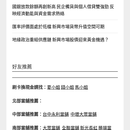
國銀放款餘額再創新高 民企備貨與個人借貸雙強勁 反
映經濟動能與資金需求熱絡
匯率評價面處於低檔 新興市場貨幣升值空間可期
地緣政治重組供應鏈 新興市場股債迎來黃金機遇？
好友推薦
刷卡換現金請找：
夏小姐
錢小姐
馬小姐
北部當舖推薦：
中部當舖推薦：
台中永利當舖
中壢大眾當舖
南部當舖推薦：
大眾當舖
全聯當舖
新光長虹
勝揚當