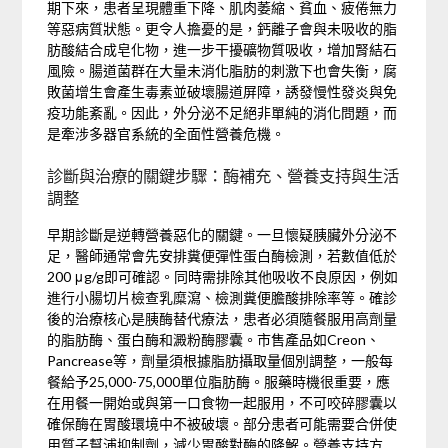
期下來，患者呈現體重下降、肌肉萎縮、貧血、疲倦無力
等惡病質狀態。更令人擔憂的是，鈣離子會與未吸收的脂
肪酸結合成皂化物，進一步干擾礦物質吸收，增加腎結石
風險。腸道菌群在大量未消化脂肪的刺激下也會失衡，腐
敗菌增生會產生毒素並破壞腸道屏障，誘發慢性發炎與免
疫功能紊亂。因此，外分泌不足絕非單純的消化問題，而
是牽涉多器官系統的全面性營養危機。
診斷與治療的關鍵步驟：酶補充、營養支持與生活
調整
早期診斷是逆轉營養惡化的關鍵。一旦懷疑胰臟外分泌不
足，醫師通常會先安排糞便彈性蛋白酶檢測，若數值低於
200 μg/g即可確認。同時需排除其他吸收不良原因，例如
進行小腸切片檢查乳糜瀉、檢測糞便膽酸排除率等。確診
後的治療核心是胰酶替代療法，患者必須隨餐服用高劑量
的脂肪酶、蛋白酶和澱粉酶膠囊。市售產品如Creon、
Pancrease等，劑量須根據脂肪攝取量個別調整，一般每
餐給予25,000-75,000單位脂肪酶。服藥時機很重要，應
在用餐一開始或與第一口食物一起服用，不可咬碎膠囊以
確保酶在胃酸環境中不被破壞。部分患者可能需要合併使
用質子幫浦抑制劑，減少胃酸對酶的降解。營養支持方