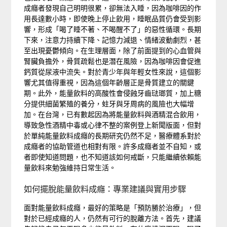
成癮者發現自己明明很累，卻無法入睡，因為咖啡因的作
用長達數小時，即使晚上停止飲用，睡眠品質仍會受到影
響，形成「喝了睡不著、不喝醒不了」的惡性循環。長期
下來，注意力持續下降、記憶力減退、情緒波動劇烈，甚
至出現憂鬱傾向。在生理層面，除了前面提到的心血管與
腎臟負擔外，骨質疏鬆也是潛在風險，因為咖啡因會促進
鈣質從尿液中流失。對於青少年與年輕女性來說，這個影
響尤其值得重視，因為這個年齡層正是骨質建立的關鍵
期。此外，能量飲料的高酸性會侵蝕牙齒琺瑯質，加上糖
分提供細菌繁殖的養分，蛀牙與牙周病的風險也大幅增
加。在台灣，已有數起因為將能量飲料與酒精混合飲用，
導致急性酒精中毒或心律不整的案例登上新聞版面，但對
於單純能量飲料成癮的長期研究仍然不足，醫療體系對於
成癮者的協助管道也相對有限。許多成癮者並不自知，或
者即使知道問題，也不知道該如何戒斷，只能繼續依賴能
量飲料來勉強維持日常生活。
如何擺脫能量飲料成癮：專業建議與實用步驟
面對能量飲料成癮，最好的策略是「預防勝於治療」，但
對於已經成癮的人，仍然有可行的脫離方法。首先，建議