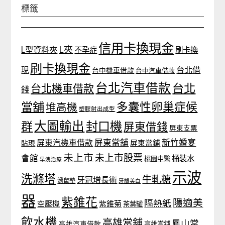
標籤
信用卡換現金
L夾
L型資料夾
不孕症
刷卡換
刷卡換現金
台北借
現
台中機車借款
台中汽車借款
台北汽車借款
台北
台北機車借款
錢
當舖
多囊性卵巢症候
堆高機
塑膠射出成型
大圖輸出
封口機
群
屏東借錢
屏東支票
屏東當舖
新竹婚宴
屏東汽機車借款
貼現
屏東當鋪
未上市
未上市股票
會館
桶裝水
桃園中醫
早洩治療
示波
洗滌塔
牛軋糖
牙冠增長術
滑鼠墊
牙齦美白
器
紫錐花
隱適美
隔熱紙
空壓機
紫錐菊
茶葉罐
飲水機
高雄當舖
鳳山當
高雄汽車借款
高雄當鋪