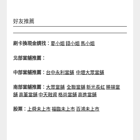
好友推薦
刷卡換現金請找：
夏小姐
錢小姐
馬小姐
北部當舖推薦：
中部當舖推薦：
台中永利當舖
中壢大眾當舖
南部當舖推薦：
大眾當舖
全聯當舖
新光長虹
勝揚當
舖
高董當舖
中天融資
格尚當舖
高進當舖
股票：
上舜未上市
福臨未上市
百鴻未上市