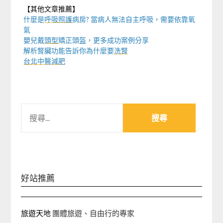
【其他文章推薦】
什麼是
呼吸照護
病房? 當病人無法自主呼吸，需要依靠氧
氣
嬰兒戴
頭型
矯正頭盔，更多成功案例分享
解析腎臟功能告訴你為什麼要
洗腎
台北中醫減肥
搜
尋
關
鍵
字:
好站推薦
旅遊天地
團體旅遊、自由行的專家‎