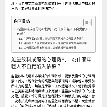
潮，我們需要重新審視能量飲料在年輕世代生活中扮演的
角色，並尋找真正的解決之道。
內容目錄
能量飲料成癮的心理機制：為什麼年輕人不自覺陷入
依賴？
生理層面的影響：咖啡因與其他成分如何改造身體？
健康警訊：從失眠到腎衰竭，能量飲料帶來的長期損害
如何擺脫能量飲料成癮：專業建議與實用步驟
能量飲料成癮的心理機制：為什麼年
輕人不自覺陷入依賴？
能量飲料成癮並非單純的生理依賴，更涉及複雜的心理因
素。首先，現代社會的高壓與競爭環境，讓年輕人承受前
所未有的壓力，無論是學業、工作還是社交，他們總覺得
自己需要更多時間與精力來應付。能量飲料提供的「快速
充電」感覺，恰好滿足了這種對效率與續航力的渴望。當
一次考試或專案因為喝了能量飲料而表現不錯，大腦就會
建立「喝飲料=表現好」的連結，形成行為強化的迴路。