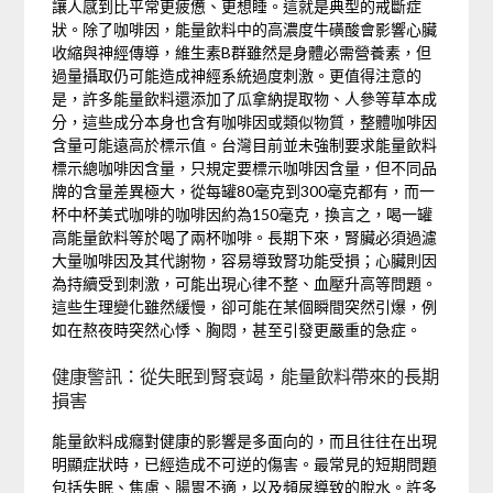
讓人感到比平常更疲憊、更想睡。這就是典型的戒斷症
狀。除了咖啡因，能量飲料中的高濃度牛磺酸會影響心臟
收縮與神經傳導，維生素B群雖然是身體必需營養素，但
過量攝取仍可能造成神經系統過度刺激。更值得注意的
是，許多能量飲料還添加了瓜拿納提取物、人參等草本成
分，這些成分本身也含有咖啡因或類似物質，整體咖啡因
含量可能遠高於標示值。台灣目前並未強制要求能量飲料
標示總咖啡因含量，只規定要標示咖啡因含量，但不同品
牌的含量差異極大，從每罐80毫克到300毫克都有，而一
杯中杯美式咖啡的咖啡因約為150毫克，換言之，喝一罐
高能量飲料等於喝了兩杯咖啡。長期下來，腎臟必須過濾
大量咖啡因及其代謝物，容易導致腎功能受損；心臟則因
為持續受到刺激，可能出現心律不整、血壓升高等問題。
這些生理變化雖然緩慢，卻可能在某個瞬間突然引爆，例
如在熬夜時突然心悸、胸悶，甚至引發更嚴重的急症。
健康警訊：從失眠到腎衰竭，能量飲料帶來的長期
損害
能量飲料成癮對健康的影響是多面向的，而且往往在出現
明顯症狀時，已經造成不可逆的傷害。最常見的短期問題
包括失眠、焦慮、腸胃不適，以及頻尿導致的脫水。許多