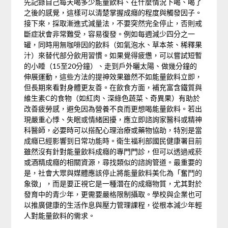
先記錄自己每天喝多少能量飲料、在什麼情況下喝、喝了
之後的感覺，這樣可以清楚掌握成癮的程度與觸發因子。
接下來，採取漸進式減量法，不要突然完全停止，否則戒
斷症狀會非常難受，容易復發。例如每週減少四分之一
罐，同時用無咖啡因的飲料（如氣泡水、草本茶、稀釋果
汁）來替代部分飲用習慣。如果覺得疲憊，可以嘗試短暫
的小睡（15至20分鐘）、走到戶外曬太陽、做幾分鐘的
伸展運動，這些方法的提神效果雖然不如能量飲料立即，
但長期來看對身體更友善。在飲食方面，補充富含鐵質與
維生素C的食物（如紅肉、深綠色蔬菜、奇異果）有助於
改善疲勞感，避免因為營養不良而更想喝能量飲料。若出
現嚴重心悸、失眠或情緒困擾，應立即諮詢家醫科或精神
科醫師，必要時可以搭配心理治療或藥物協助，特別是當
成癮已經影響到日常功能時。衛生福利部國民健康署目前
雖然沒有針對能量飲料成癮的專門門診，但可以透過戒菸
或酒精成癮的相關資源，尋找類似的諮詢管道。最重要的
是，社會大眾與媒體應該停止將能量飲料美化為「奮鬥的
象徵」，而是要正視它是一種潛在的成癮物質，尤其對於
發育中的青少年，更需要嚴格限制攝取。學校與企業也可
以推廣健康的生活作息與壓力管理課程，從根本減少年輕
人對能量飲料的需求。