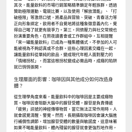
其次，能量飲料的市場行銷策略精準鎖定年輕族群，透過
贊助極限運動、電競比賽，以及使用「解放潛能」、「打
破極限」等激昂口號，將產品與冒險、突破、青春活力等
正向形象綁定，飲用者不自覺地將這種象徵意義內化，覺
得自己喝了就更有競爭力。第三，同儕壓力與社交常規也
扮演重要角色，在熬夜讀書會或工作群組中，互相提醒
「來一罐能量飲料」已成為一種集體儀式，不參加的人可
能被視為不夠認真或不合群。這些心理因素交織在一起，
讓能量飲料從單純的飲品，變成現代年輕人面對壓力的
「情緒拐杖」，而當這根拐杖變成必需品時，成癮的陷阱
就已悄悄張開。
生理層面的影響：咖啡因與其他成分如何改造身
體？
從生理學角度來看，能量飲料中的咖啡因是主要成癮物
質。咖啡因會阻斷大腦中的腺苷受體，腺苷是負責傳遞
「疲勞」訊號的神經傳導物質，當它無法正常作用時，人
就會感覺清醒、警覺。然而，長期攝取咖啡因會讓大腦進
行補償性調節，增加腺苷受體的數量與敏感度，這意味著
如果不喝能量飲料，體內殘留的腺苷就會更強烈地作用，