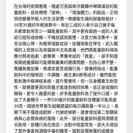
在台灣的街頭巷尾，隨處可見超商冷藏櫃中琳瑯滿目的能
量飲料，這些標榜「提神」、「增強體力」的飲品，正悄
悄改變著年輕人的生活習慣。根據衛生福利部最新統計，
18至35歲的年輕族群中，有近三成的人表示自己幾乎每
天都會飲用至少一罐能量飲料，其中更有超過一成的人承
認已經形成依賴，不喝就感到疲憊、注意力無法集中，甚
至出現心悸、失眠等戒斷症狀。這種現象在學生、初入職
場的上班族以及夜貓族中尤為普遍，他們將能量飲料視為
應付熬夜追劇、趕專案、準備考試的「救星」，卻不知道
長期過量攝取可能導致嚴重的健康問題，包括心律不整、
腎臟負擔加重、焦慮症甚至成癮行為。營養師指出，能量
飲料中的咖啡因、牛磺酸、維生素B群等成分，雖然能短
暫刺激中樞神經系統，提升警覺性，但一旦身體產生耐受
性，就需要更高的劑量才能達到相同效果，這正是成癮的
開端。更令人擔憂的是，許多能量飲料為了提升口感，添
加了大量糖分，一杯330毫升的能量飲料含糖量可能高達
30克，超過世界衛生組織建議的每日攝取量一半以上，長
期下來不僅造成肥胖、代謝症候群，還會增加第二型糖尿
病與心血管疾病的風險。此外，部分能量飲料還與酒精混
合飲用，這種行為在夜店、派對中相當常見，卻大大增加
了意外傷害與酒精中毒的機率。面對這場無聲的成癮浪