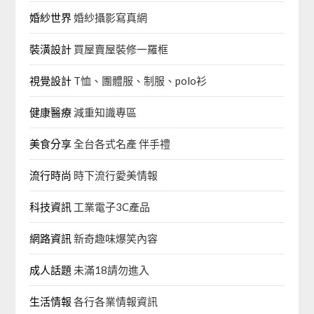
婚紗世界
婚紗攝影寫真網
裝潢設計
買屋賣屋裝修一羅框
視覺設計
T恤、團體服、制服、polo衫
健康醫療
減重知識專區
美食分享
全台各式名產 伴手禮
流行時尚
時下流行愛美情報
科技資訊
工業電子3C產品
網路資訊
新奇趣味爆笑內容
成人話題
未滿18請勿進入
生活情報
各行各業情報資訊