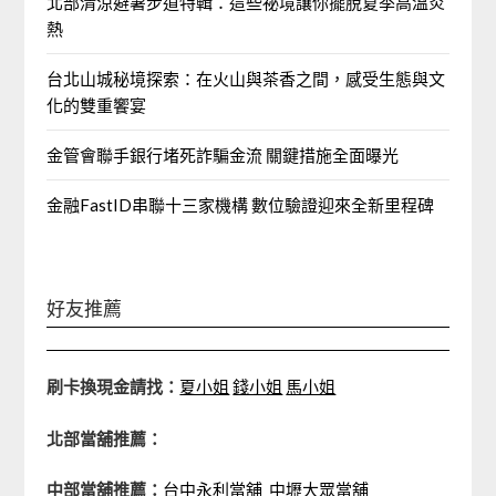
北部清涼避暑步道特輯：這些祕境讓你擺脫夏季高溫炎
熱
台北山城秘境探索：在火山與茶香之間，感受生態與文
化的雙重饗宴
金管會聯手銀行堵死詐騙金流 關鍵措施全面曝光
金融FastID串聯十三家機構 數位驗證迎來全新里程碑
好友推薦
刷卡換現金請找：
夏小姐
錢小姐
馬小姐
北部當舖推薦：
中部當舖推薦：
台中永利當舖
中壢大眾當舖