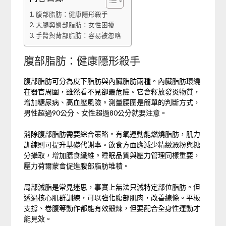
腹部脂肪：健康隱形殺手
大腿與臀部脂肪：女性困擾
手臂與背部脂肪：容易被忽略
腹部脂肪：健康隱形殺手
腹部脂肪可分為皮下脂肪與內臟脂肪兩種。內臟脂肪環繞
在器官周圍，雖然看不見卻最危險。它會釋放發炎物質，
增加糖尿病、高血壓風險。測量腰圍是簡單的判斷方式，
男性超過90公分、女性超過80公分就要注意。
消除腹部脂肪需要綜合策略。有氧運動能燃燒脂肪，肌力
訓練則可提升基礎代謝率。飲食方面應減少精緻澱粉與糖
分攝取，增加膳食纖維。睡眠品質與壓力管理同樣重要，
壓力荷爾蒙會促進腹部脂肪堆積。
局部減脂是常見迷思，事實上無法只減特定部位脂肪。但
透過核心肌群訓練，可以強化腹部肌肉，改善線條。平板
支撐、卷腹等動作都能有效鍛煉，但要配合全身性運動才
能見效。