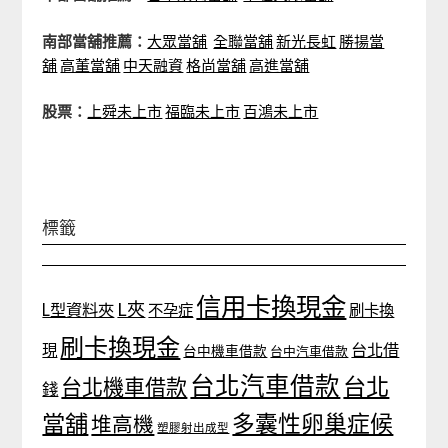
南部當舖推薦：
大眾當舖
全聯當舖
新光長虹
勝揚當
舖
高董當舖
中天融資
格尚當舖
高進當舖
股票：
上舜未上市
福臨未上市
百鴻未上市
標籤
信用卡換現金
L夾
L型資料夾
不孕症
刷卡換
刷卡換現金
台北借
現
台中機車借款
台中汽車借款
台北汽車借款
台北
台北機車借款
錢
當舖
多囊性卵巢症候
堆高機
塑膠射出成型