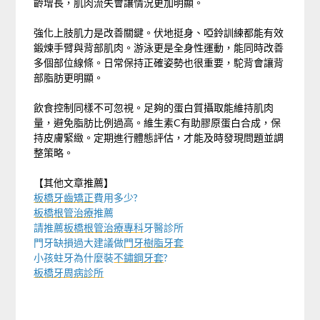
齡增長，肌肉流失會讓情況更加明顯。
強化上肢肌力是改善關鍵。伏地挺身、啞鈴訓練都能有效
鍛煉手臂與背部肌肉。游泳更是全身性運動，能同時改善
多個部位線條。日常保持正確姿勢也很重要，駝背會讓背
部脂肪更明顯。
飲食控制同樣不可忽視。足夠的蛋白質攝取能維持肌肉
量，避免脂肪比例過高。維生素C有助膠原蛋白合成，保
持皮膚緊緻。定期進行體態評估，才能及時發現問題並調
整策略。
【其他文章推薦】
板橋牙齒矯正
費用多少?
板橋根管治療
推薦
請推薦
板橋根管治療專科
牙醫診所
門牙缺損過大建議做
門牙樹脂牙套
小孩蛀牙為什麼裝
不鏽鋼牙套
?
板橋牙周病診所