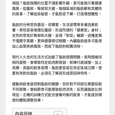
頑固？脂肪囤積的位置不僅影響外觀，更可能暗示著健康
風險。從腹部、臀部到大腿，每個區域的脂肪都有其獨特
的故事。了解這些秘密，才能對症下藥，打造理想體態。
脂肪的分佈受到基因、荷爾蒙、生活習慣等多重因素影
響。男性容易堆積在腹部，形成所謂的「蘋果型」身材；
女性則常見於臀部和大腿，呈現「梨型」輪廓。這種差異
不僅關乎美觀，更與健康密切相關。內臟脂肪過多可能增
加心血管疾病風險，而皮下脂肪則較難消除。
現代人久坐的生活方式加劇了脂肪囤積問題。長時間維持
相同姿勢，會導致特定肌肉群衰弱，新陳代謝減慢。加上
高糖、高脂的飲食習慣，脂肪更容易在特定區域沉積。想
要有效對抗脂肪，必須先了解其形成原因與特性。
運動與飲食是控制脂肪的關鍵，但針對不同部位需要採取
不同策略。單純節食可能導致肌肉流失，反而讓脂肪比例
增加。正確的訓練方式配合營養均衡的飲食，才能達到理
想的體態調整效果。
內容目錄