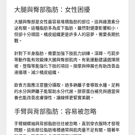
大腿與臀部脂肪：女性困擾
大腿與臀部是女性最容易堆積脂肪的部位，這與雌激素分
泌有關。這種脂肪多為皮下脂肪，雖然對健康影響較小，
但卻十分頑固。橘皮組織更是許多人的惡夢，需要長期抗
戰。
針對下半身脂肪，需要加強下肢肌力訓練。深蹲、弓箭步
等動作能有效鍛煉大腿與臀部肌肉。有氧運動建議選擇爬
坡、登階等能強化下肢的項目。按摩與伸展也有助改善血
液循環，減少橘皮組織。
飲食方面應注意鹽分攝取，過多鈉離子會導致水腫。足夠
的水分與鉀離子能幫助水分代謝。膠原蛋白補充與適當保
養也能改善皮膚彈性，讓線條更緊實美觀。
手臂與背部脂肪：容易被忽略
手臂蝴蝶袖與背部脂肪往往被忽略，直到穿衣服時才發現
問題。這些部位脂肪堆積通常與肌肉量不足有關。隨著年