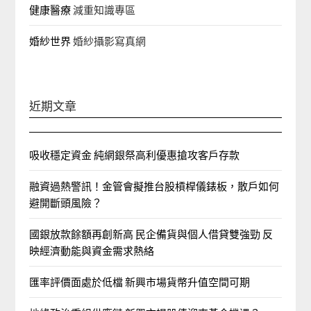
健康醫療
減重知識專區
婚紗世界
婚紗攝影寫真網
近期文章
吸收穩定資金 純網銀祭高利優惠搶攻客戶存款
融資過熱警訊！金管會擬推台股槓桿儀錶板，散戶如何
避開斷頭風險？
國銀放款餘額再創新高 民企備貨與個人借貸雙強勁 反
映經濟動能與資金需求熱絡
匯率評價面處於低檔 新興市場貨幣升值空間可期