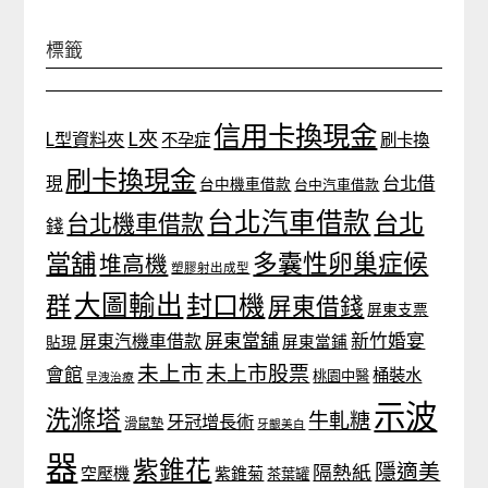
標籤
信用卡換現金
L夾
L型資料夾
不孕症
刷卡換
刷卡換現金
台北借
現
台中機車借款
台中汽車借款
台北汽車借款
台北
台北機車借款
錢
當舖
多囊性卵巢症候
堆高機
塑膠射出成型
大圖輸出
封口機
群
屏東借錢
屏東支票
屏東當舖
新竹婚宴
屏東汽機車借款
貼現
屏東當鋪
未上市
未上市股票
會館
桶裝水
桃園中醫
早洩治療
示波
洗滌塔
牛軋糖
牙冠增長術
滑鼠墊
牙齦美白
器
紫錐花
隱適美
隔熱紙
空壓機
紫錐菊
茶葉罐