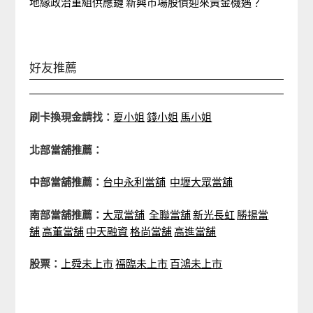
地緣政治重組供應鏈 新興市場股債迎來黃金機遇？
好友推薦
刷卡換現金請找：
夏小姐
錢小姐
馬小姐
北部當舖推薦：
中部當舖推薦：
台中永利當舖
中壢大眾當舖
南部當舖推薦：
大眾當舖
全聯當舖
新光長虹
勝揚當
舖
高董當舖
中天融資
格尚當舖
高進當舖
股票：
上舜未上市
福臨未上市
百鴻未上市