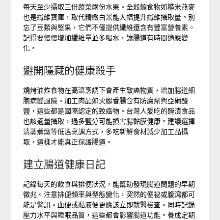
每天至少攝取三份蔬菜兩份水果。全穀類食物如糙米燕麥
也是纖維寶庫，取代精緻白米能大幅提升纖維攝取量。別
忘了豆類與堅果，它們不僅提供纖維還含有豐富營養素。
記得要慢慢增加纖維量並多喝水，讓腸道有時間適應變
化。
避開隱藏的健康殺手
燒烤油炸食物在高溫烹調下會產生致癌物質，增加腸道細
胞病變風險。加工肉品如火腿香腸含有防腐劑與亞硝酸
鹽，這些都是國際認定的致癌物。台灣人愛吃的醃漬食品
也該適量攝取，過多鹽分可能損害腸黏膜健康。建議選擇
清蒸煮燉等低溫烹調方式，多吃新鮮食材減少加工品攝
取，這樣才能真正保護腸道。
建立腸道健康日記
記錄每天的飲食與排便狀況，能幫助發現腸道問題的早期
徵兆。注意排便頻率與型態變化，突然的便祕或腹瀉都可
能是警訊。血便或黏液便更應該立即就醫檢查。同時記錄
壓力水平與睡眠品質，這些都會影響腸道功能。養成定期