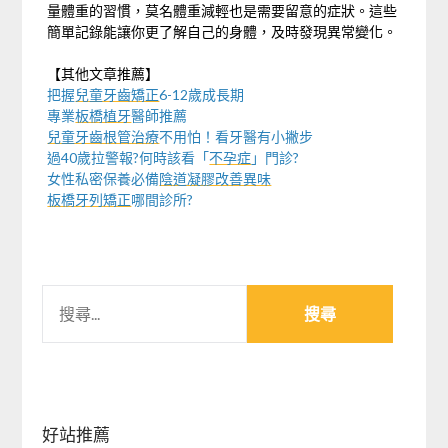
量體重的習慣，莫名體重減輕也是需要留意的症狀。這些
簡單記錄能讓你更了解自己的身體，及時發現異常變化。
【其他文章推薦】
把握
兒童牙齒矯正
6-12歲成長期
專業
板橋植牙
醫師推薦
兒童牙齒根管治療
不用怕！看牙醫有小撇步
過40歲拉警報?何時該看「
不孕症
」門診?
女性私密保養必備
陰道凝膠改善異味
板橋牙列矯正
哪間診所?
搜
尋
關
鍵
字:
好站推薦