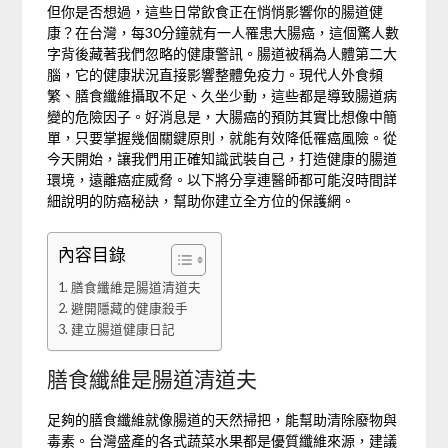
但你是否想過，這些日常飲食正在悄悄影響你的腸道健
康？在台灣，每30分鐘就有一人罹患大腸癌，這個驚人數
字背後藏著我們忽略的健康警訊。腸道被稱為人體第二大
腦，它的健康狀況直接影響整體免疫力。現代人外食頻
繁、膳食纖維攝取不足、久坐少動，這些都是導致腸道病
變的危險因子。好消息是，大腸癌的預防其實比想像中簡
單，只要掌握幾個關鍵原則，就能有效降低罹癌風險。從
今天開始，讓我們用正確知識武裝自己，打造健康的腸道
環境，遠離癌症威脅。以下將分享連醫師都可能沒時間詳
細說明的防癌秘訣，幫助你建立全方位的保護網。
內容目錄
膳食纖維是腸道清道夫
避開隱藏的健康殺手
建立腸道健康日記
膳食纖維是腸道清道夫
足夠的膳食纖維就像腸道的天然掃把，能幫助清除廢物與
毒素。台灣盛產的各式蔬菜水果都是優質纖維來源，建議